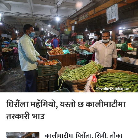
घिरौंला महँगियो, यस्तो छ कालीमाटीमा
तरकारी भाउ
कालीमाटीमा घिरौंला, सिमी, लौका