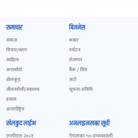
समाचार
बिजनेस
समाज
बजार
विचार/ब्लग
पर्यटन
साहित्य
रोजगार
अन्तर्वार्ता
बैंक / वित्त
खेलकुद़़
अटो
जीवनशैली/स्वास्थ्य
सूचना-प्रविधि
प्रवास
अन्तर्राष्ट्रिय
खेलकुद लाईभ
अनलाइनखबर सूची
एनपीएल २०८१
नेपालका ५० प्रभावशाली