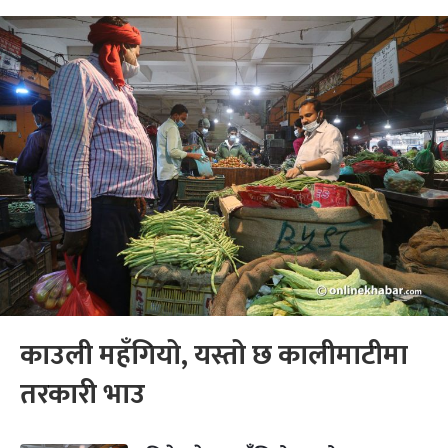
काउली महँगियो, यस्तो छ कालीमाटीमा
तरकारी भाउ