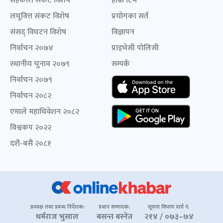
सहकारी संकट विशेष
हाम्रो टिम
लघुवित्त संकट विशेष
प्रयोगका सर्त
संसद् विघटन विशेष
विज्ञापन
निर्वाचन २०७४
प्राइभेसी पोलिसी
स्थानीय चुनाव २०७९
सम्पर्क
निर्वाचन २०७९
निर्वाचन २०८२
एमाले महाधिवेशन २०८२
विश्वकप २०२२
दशैं-बसैं २०८१
अध्यक्ष तथा प्रबन्ध निर्देशक:
प्रधान सम्पादक:
सूचना विभाग दर्ता नं.
धर्मराज भुसाल
बसन्त बस्नेत
२१४ / ०७३–७४