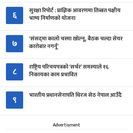
सुरक्षा रिपोर्ट : प्राज्ञिक आवरणमा तिब्बत पक्षीय
६
भाष्य निर्माणको योजना
‘संसद्‍मा कालो चस्मा खोल्नू, बैठक चल्दा सेयर
७
कारोबार नगर्नू’
राष्ट्रिय परिचयपत्रको ‘सर्भर’ समस्याले १६
८
निकायका काम प्रभावित
भारतीय प्रधानसेनापति धिरज सेठ नेपाल आउँदै
९
Advertisment