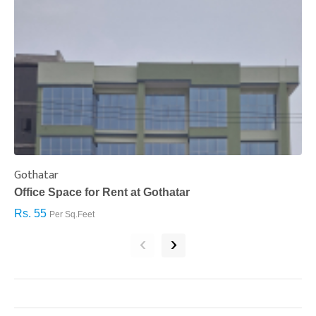
Gothatar
S
Office Space for Rent at Gothatar
H
Rs. 55
R
Per Sq.Feet
‹
›