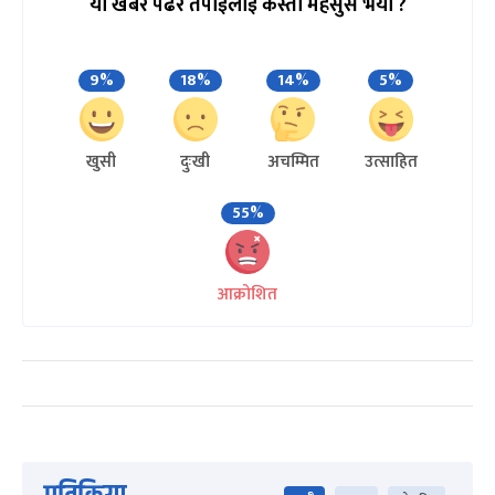
यो खबर पढेर तपाईलाई कस्तो महसुस भयो ?
9%
18%
14%
5%
खुसी
दुःखी
अचम्मित
उत्साहित
55%
आक्रोशित