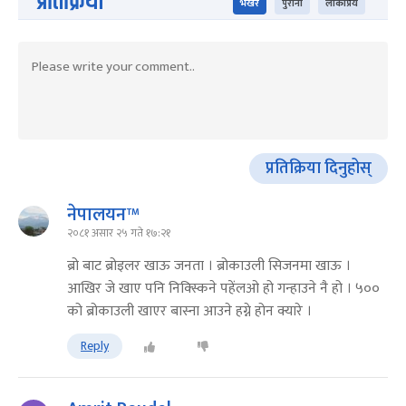
प्रतिक्रिया
भर्खरै
पुराना
लोकप्रिय
प्रतिक्रिया दिनुहोस्
नेपालयन™
२०८१ असार २५ गते १७:२१
ब्रो बाट ब्रोइलर खाऊ जनता । ब्रोकाउली सिजनमा खाऊ ।
आखिर जे खाए पनि निक्स्किने पहेंलओ हो गन्हाउने नै हो । ५००
को ब्रोकाउली खाएर बास्ना आउने हग्ने होन क्यारे ।
Reply