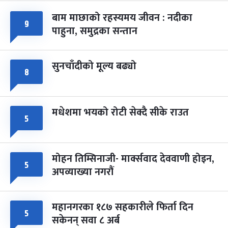
बाम माछाको रहस्यमय जीवन : नदीका
फागुपूर्णिमा
७ महिना बाँकी
८
९
पाहुना, समुद्रका सन्तान
-
चैत्र ८, २०८३
Mar 22, 2027
सोम
सुनचाँदीको मूल्य बढ्यो
८
मधेशमा भयको रोटी सेक्दै सीके राउत
५
मोहन तिम्सिनाजी- मार्क्सवाद देववाणी होइन,
५
अपव्याख्या नगरौं
महानगरका १८७ सहकारीले फिर्ता दिन
५
सकेनन् सवा ८ अर्ब