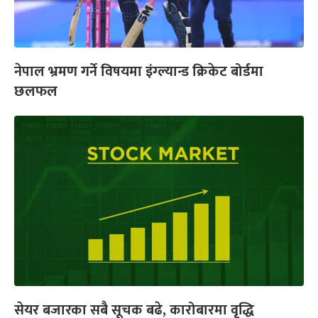
नेपाल भ्रमण गर्ने विषयमा इंग्ल्यान्ड क्रिकेट बोर्डमा
छलफल
सेयर बजारका सबै सूचक बढे, कारोबारमा वृद्धि