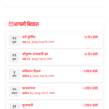
आगामी बिदाहरु
जनै पूर्णिमा
२२ दिन बाँकी
१२
-
भाद्र १२, २०८३
Aug 28, 2026
शुक्र
श्रीकृष्ण जन्माष्टमी व्रत
२९ दिन बाँकी
१९
-
भाद्र १९, २०८३
Sep 4, 2026
शुक्र
संविधान दिवस
१ महिना बाँकी
३
-
असोज ३, २०८३
Sep 19, 2026
शनि
घटस्थापना
२ महिना बाँकी
२५
-
असोज २५, २०८३
Oct 11, 2026
आइत
फूलपाती
२ महिना बाँकी
३१