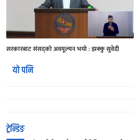
सरकारबाट संसद्‍को अवमूल्यन भयो : झक्कु सुवेदी
यो पनि
ट्रेन्डिङ