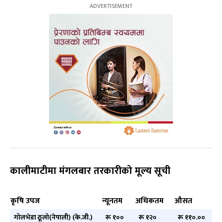
कालीमाटीमा मंगलबार तरकारीको मूल्य सूची
कृषि उपज
न्यूनतम
अधिकतम
औसत
गोलभेडा ठूलो(नेपाली) (के.जी.)
रू १००
रू १२०
रू ११०.००