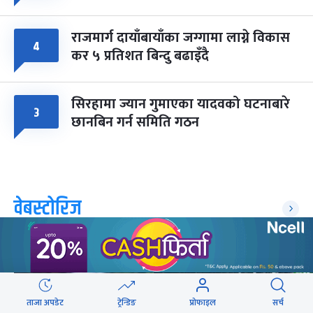
राजमार्ग दायाँबायाँका जग्गामा लाग्ने विकास
४
कर ५ प्रतिशत बिन्दु बढाइँदै
सिरहामा ज्यान गुमाएका यादवको घटनाबारे
३
छानबिन गर्न समिति गठन
वेबस्टोरिज
ताजा अपडेट
ट्रेन्डिङ
प्रोफाइल
सर्च