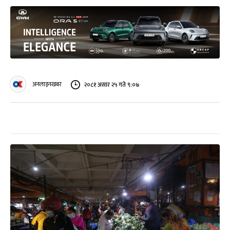
अनलाइनखबर
२०८१ असार २५ गते ९:०७