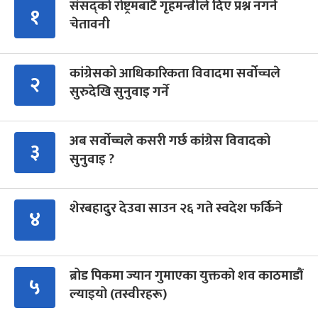
संसद्को रोष्ट्रमबाटै गृहमन्त्रीले दिए प्रश्न नगर्न
१
चेतावनी
कांग्रेसको आधिकारिकता विवादमा सर्वोच्चले
२
सुरुदेखि सुनुवाइ गर्ने
अब सर्वोच्चले कसरी गर्छ कांग्रेस विवादको
३
सुनुवाइ ?
शेरबहादुर देउवा साउन २६ गते स्वदेश फर्किने
४
ब्रोड पिकमा ज्यान गुमाएका युक्तको शव काठमाडौं
५
ल्याइयो (तस्वीरहरू)