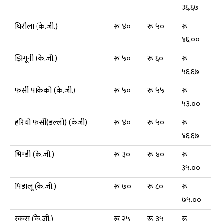
३६.६७
घिरौला (के.जी.)
रू ४०
रू ५०
रू
४६.००
झिगूनी (के.जी.)
रू ५०
रू ६०
रू
५६.६७
फर्सी पाकेको (के.जी.)
रू ५०
रू ५५
रू
५३.००
हरियो फर्सी(डल्लो) (केजी)
रू ४०
रू ५०
रू
४६.६७
भिण्डी (के.जी.)
रू ३०
रू ४०
रू
३५.००
पिंडालू (के.जी.)
रू ७०
रू ८०
रू
७५.००
स्कूस (के.जी.)
रू २५
रू ३५
रू