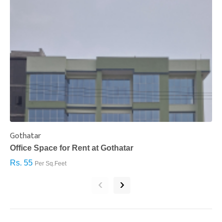
Gothatar
S
Office Space for Rent at Gothatar
H
Rs. 55
R
Per Sq.Feet
‹
›