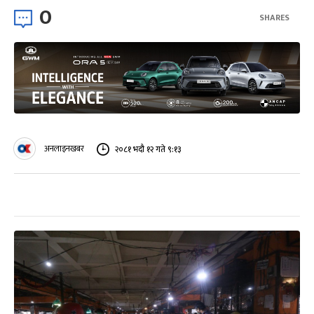
0
SHARES
अनलाइनखबर
२०८१ भदौ १२ गते ९:१३