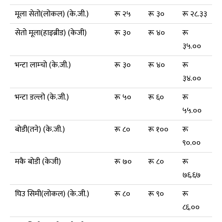
मूला सेतो(लोकल) (के.जी.)
रू २५
रू ३०
रू २८.३३
सेतो मूला(हाइब्रीड) (केजी)
रू ३०
रू ४०
रू
३५.००
भन्टा लाम्चो (के.जी.)
रू ३०
रू ४०
रू
३४.००
भन्टा डल्लो (के.जी.)
रू ५०
रू ६०
रू
५५.००
बोडी(तने) (के.जी.)
रू ८०
रू १००
रू
९०.००
मकै बोडी (केजी)
रू ७०
रू ८०
रू
७६.६७
घिउ सिमी(लोकल) (के.जी.)
रू ८०
रू ९०
रू
८६.००