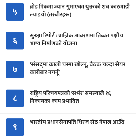
ब्रोड पिकमा ज्यान गुमाएका युक्तको शव काठमाडौं
५
ल्याइयो (तस्वीरहरू)
सुरक्षा रिपोर्ट : प्राज्ञिक आवरणमा तिब्बत पक्षीय
६
भाष्य निर्माणको योजना
‘संसद्‍मा कालो चस्मा खोल्नू, बैठक चल्दा सेयर
७
कारोबार नगर्नू’
राष्ट्रिय परिचयपत्रको ‘सर्भर’ समस्याले १६
८
निकायका काम प्रभावित
भारतीय प्रधानसेनापति धिरज सेठ नेपाल आउँदै
९