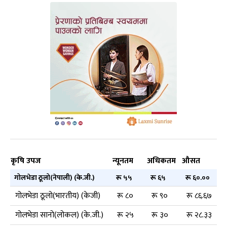
कृषि उपज
न्यूनतम
अधिकतम
औसत
गोलभेडा ठूलो(नेपाली) (के.जी.)
रू ५५
रू ६५
रू ६०.००
गोलभेडा ठूलो(भारतीय) (केजी)
रू ८०
रू ९०
रू ८६.६७
गोलभेडा सानो(लोकल) (के.जी.)
रू २५
रू ३०
रू २८.३३