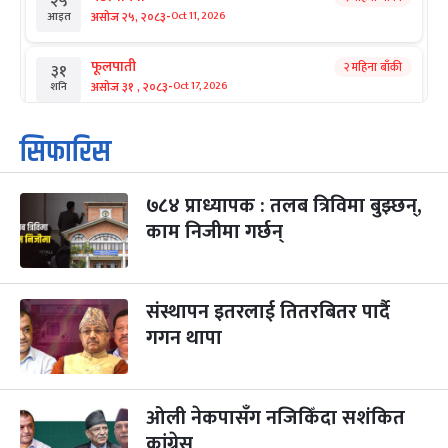
२५
-
असोज २५, २०८३
Oct 11, 2026
आइत
फूलपाती
२ महिना बाँकी
३१
-
असोज ३१ , २०८३
Oct 17, 2026
शनि
कार्तिक सङ्क्रान्ति
२ महिना बाँकी
१
सिफारिस
-
कार्तिक १, २०८३
Oct 18, 2026
आइत
७८४ प्राध्यापक : तलब त्रिविमा बुझ्छन्,
महानवमी
२ महिना बाँकी
३
-
काम निजीमा गर्छन्
कार्तिक ३, २०८३
Oct 20, 2026
मंगल
विजयादशमी
२ महिना बाँकी
४
-
कार्तिक ४, २०८३
Oct 21, 2026
बुध
संस्थापन इतरलाई तितरबितर पार्दै
गगन थापा
पापा‌ङ्कुशा एकादशी व्रत
२ महिना बाँकी
५
-
कार्तिक ५, २०८३
Oct 22, 2026
बिहि
ओली नेकपासँग नजिकिँदा सशंकित
कुकुर तिहार
३ महिना बाँकी
२२
-
कार्तिक २२, २०८३
कांग्रेस
Nov 8, 2026
आइत