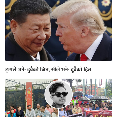
ट्रम्पले भने- दुवैको जित, सीले भने- दुवैको हित