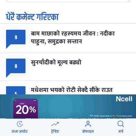
-
फाल्गुन २५, २०८३
Mar 9, 2027
मंगल
धेरै कमेन्ट गरिएका
पूर्णिमा व्रत
७ महिना बाँकी
७
-
चैत्र ७, २०८३
Mar 21, 2027
आइत
बाम माछाको रहस्यमय जीवन : नदीका
९
फागुपूर्णिमा
७ महिना बाँकी
८
पाहुना, समुद्रका सन्तान
-
चैत्र ८, २०८३
Mar 22, 2027
सोम
सुनचाँदीको मूल्य बढ्यो
८
मधेशमा भयको रोटी सेक्दै सीके राउत
५
मोहन तिम्सिनाजी- मार्क्सवाद देववाणी होइन,
५
अपव्याख्या नगरौं
ताजा अपडेट
ट्रेन्डिङ
प्रोफाइल
सर्च