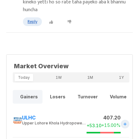
kineko yetti ho so rate taha payeko aba k bhannu
huncha
Reply