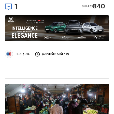
1
840
SHARES
अनलाइनखबर
२०८१ कात्तिक ५ गते ८:४१