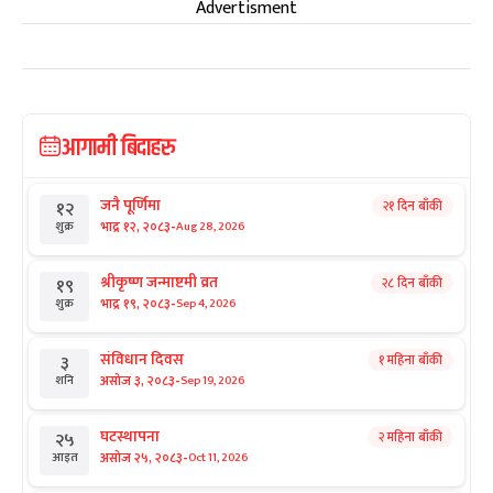
Advertisment
आगामी बिदाहरु
जनै पूर्णिमा
२१ दिन बाँकी
१२
-
भाद्र १२, २०८३
Aug 28, 2026
शुक्र
श्रीकृष्ण जन्माष्टमी व्रत
२८ दिन बाँकी
१९
-
भाद्र १९, २०८३
Sep 4, 2026
शुक्र
संविधान दिवस
१ महिना बाँकी
३
-
असोज ३, २०८३
Sep 19, 2026
शनि
घटस्थापना
२ महिना बाँकी
२५
-
असोज २५, २०८३
Oct 11, 2026
आइत