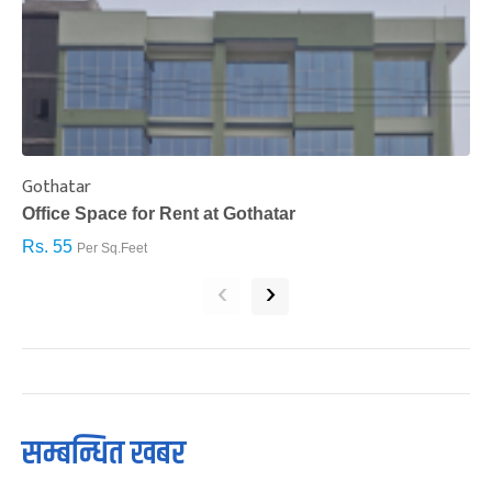
Gothatar
S
Office Space for Rent at Gothatar
H
Rs. 55
R
Per Sq.Feet
‹
›
सम्बन्धित खबर