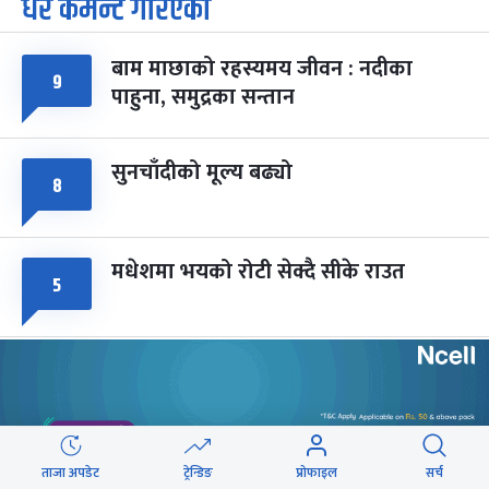
धेरै कमेन्ट गरिएका
पूर्णिमा व्रत
७ महिना बाँकी
७
-
चैत्र ७, २०८३
Mar 21, 2027
आइत
बाम माछाको रहस्यमय जीवन : नदीका
९
फागुपूर्णिमा
७ महिना बाँकी
८
पाहुना, समुद्रका सन्तान
-
चैत्र ८, २०८३
Mar 22, 2027
सोम
सुनचाँदीको मूल्य बढ्यो
८
मधेशमा भयको रोटी सेक्दै सीके राउत
५
मोहन तिम्सिनाजी- मार्क्सवाद देववाणी होइन,
५
अपव्याख्या नगरौं
महानगरका १८७ सहकारीले फिर्ता दिन
ताजा अपडेट
ट्रेन्डिङ
प्रोफाइल
सर्च
५