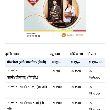
कृषि उपज
न्यूनतम
अधिकतम
औसत
गोलभेडा ठूलो(भारतीय) (केजी)
रू १३०
रू १५०
रू १४०.००
गोलभेडा
रू ९०
रू १२०
रू
सानो(लोकल) (के.जी.)
१०५.००
गोलभेडा सानो(टनेल) (के जी)
रू १००
रू १३०
रू
११५.००
गोलभेडा सानो(भारतीय) (के
रू १००
रू १३०
रू
जी)
११५.००