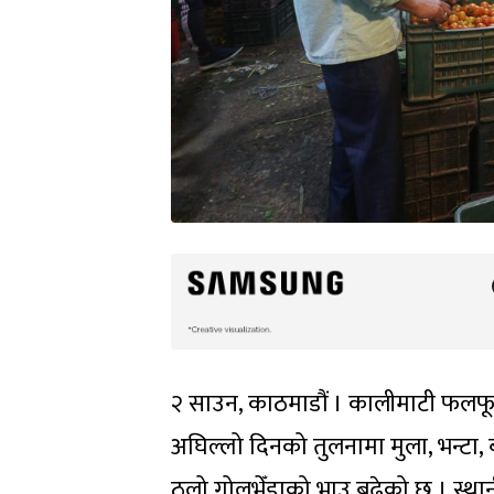
२ साउन, काठमाडौं । कालीमाटी फलफू
अघिल्लो दिनको तुलनामा मुला, भन्टा, ब
ठूलो गोलभेँडाको भाउ बढेको छ । स्थान