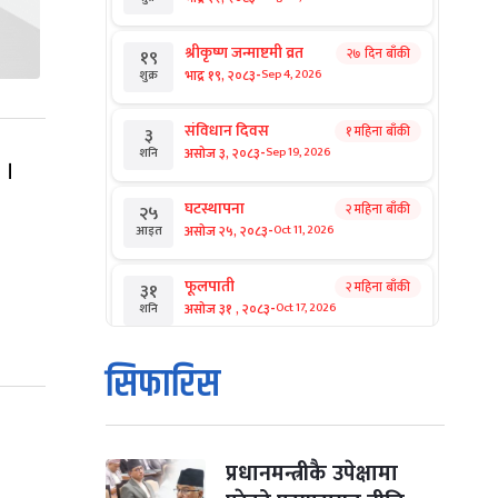
श्रीकृष्ण जन्माष्टमी व्रत
२७ दिन बाँकी
१९
-
भाद्र १९, २०८३
Sep 4, 2026
शुक्र
संविधान दिवस
१ महिना बाँकी
३
-
असोज ३, २०८३
Sep 19, 2026
शनि
 ।
घटस्थापना
२ महिना बाँकी
२५
-
असोज २५, २०८३
Oct 11, 2026
आइत
फूलपाती
२ महिना बाँकी
३१
-
असोज ३१ , २०८३
Oct 17, 2026
शनि
कार्तिक सङ्क्रान्ति
२ महिना बाँकी
१
सिफारिस
-
कार्तिक १, २०८३
Oct 18, 2026
आइत
महानवमी
२ महिना बाँकी
३
-
कार्तिक ३, २०८३
Oct 20, 2026
मंगल
प्रधानमन्त्रीकै उपेक्षामा