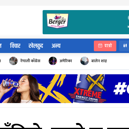
न
विचार
खेलकुद
अन्य
पात्रो
न
नेपाली काँग्रेस
अमेरिका
बालेन शाह