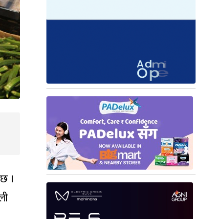
 छ ।
ाली