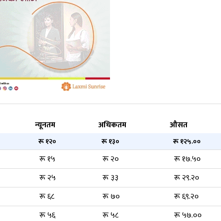
न्यूनतम
अधिकतम
औसत
रू १२०
रू १३०
रू १२५.००
रू १५
रू २०
रू १७.५०
रू २५
रू ३३
रू २९.२०
रू ६८
रू ७०
रू ६९.२०
रू ५६
रू ५८
रू ५७.००