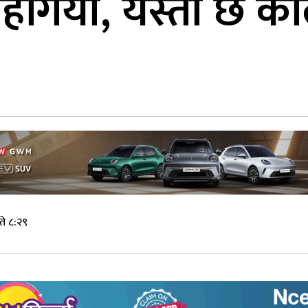
महँगियो, यस्तो छ क
े ८:२९