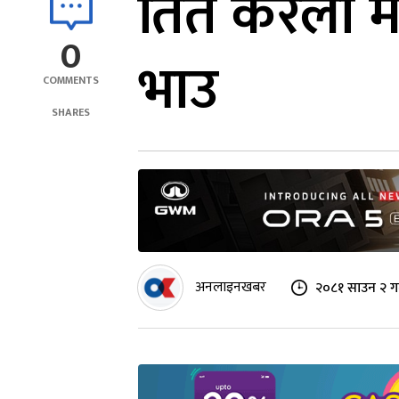
तिते करेला 
0
भाउ
COMMENTS
SHARES
अनलाइनखबर
२०८१ साउन २ गत