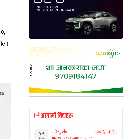
०,
ौंला
आगामी बिदाहरु
जनै पूर्णिमा
२० दिन बाँकी
१२
-
भाद्र १२, २०८३
Aug 28, 2026
शुक्र