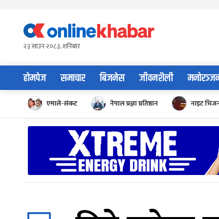
Skip
to
content
२३ साउन २०८३, शनिबार
होमपेज
समाचार
बिजनेस
जीवनशैली
मनोरञ्ज
एमाले-संकट
नेपाल प्रज्ञा प्रतिष्ठान
नाइट भिज