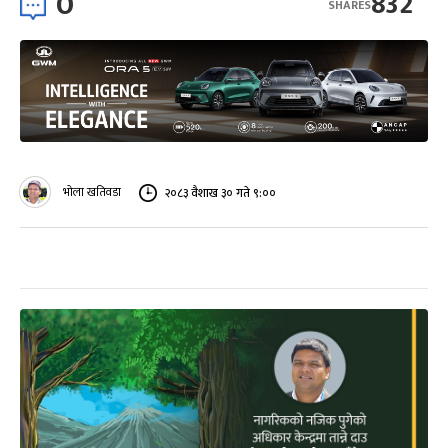
0
832
SHARES
भोला खतिवडा
२०८३ वैशाख ३० गते ९:००