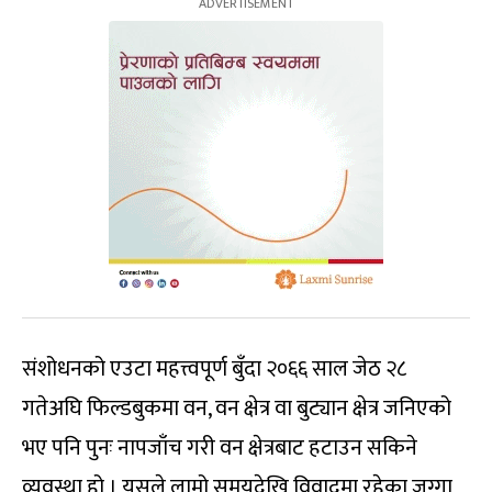
संशोधनको एउटा महत्त्वपूर्ण बुँदा २०६६ साल जेठ २८
गतेअघि फिल्डबुकमा वन, वन क्षेत्र वा बुट्यान क्षेत्र जनिएको
भए पनि पुनः नापजाँच गरी वन क्षेत्रबाट हटाउन सकिने
व्यवस्था हो । यसले लामो समयदेखि विवादमा रहेका जग्गा