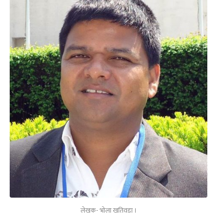
लेखक- भोला खतिवडा ।