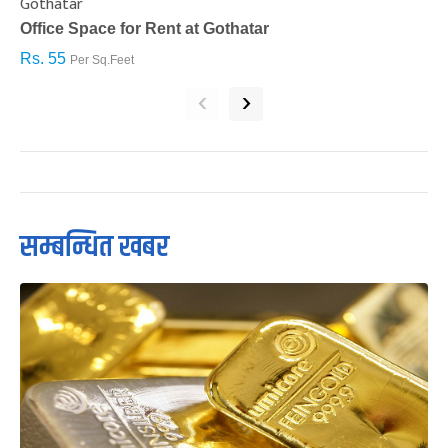
Gothatar
S
Office Space for Rent at Gothatar
H
Rs. 55
R
Per Sq.Feet
‹
›
सम्बन्धित खबर