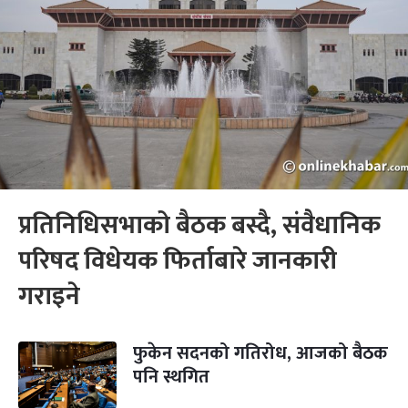
प्रतिनिधिसभाको बैठक बस्दै, संवैधानिक
परिषद विधेयक फिर्ताबारे जानकारी
गराइने
फुकेन सदनको गतिरोध, आजको बैठक
पनि स्थगित