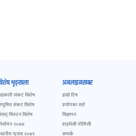
विशेष शृङ्खला
अनलाइनखबर
सहकारी संकट विशेष
हाम्रो टिम
लघुवित्त संकट विशेष
प्रयोगका सर्त
संसद् विघटन विशेष
विज्ञापन
निर्वाचन २०७४
प्राइभेसी पोलिसी
स्थानीय चुनाव २०७९
सम्पर्क