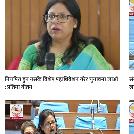
नियमित हुन नसके विशेष महाधिवेशन गरेर चुनावमा जाऔं
सं
: प्रतिमा गौतम
ला