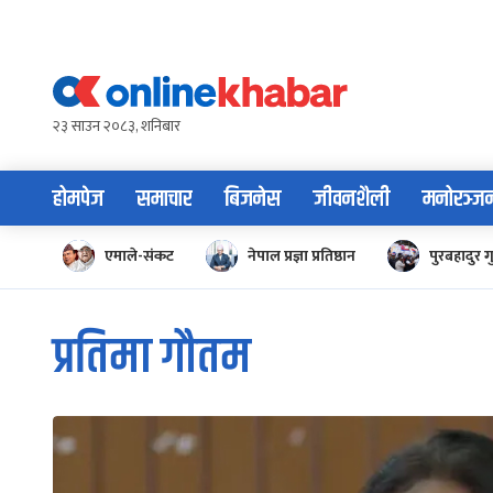
Skip
to
content
२३ साउन २०८३, शनिबार
होमपेज
समाचार
बिजनेस
जीवनशैली
मनोरञ्ज
एमाले-संकट
नेपाल प्रज्ञा प्रतिष्ठान
पुरबहादुर ग
प्रतिमा गौतम