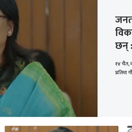
जनता
विक
छन् 
१४ चैत, क
प्रतिमा ग