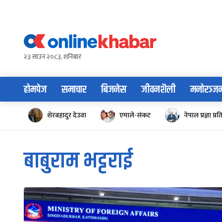
Skip
to
content
२३ साउन २०८३, शनिबार
होमपेज
समाचार
बिजनेस
जीवनशैली
मनोरञ्ज
शेरबहादुर देउवा
एमाले-संकट
नेपाल प्रज्ञा प्रत
बाबुराम भट्टराई