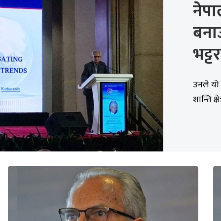
नेपाल
बनाउन
भट्ट
उनले यो 
शान्ति क्ष