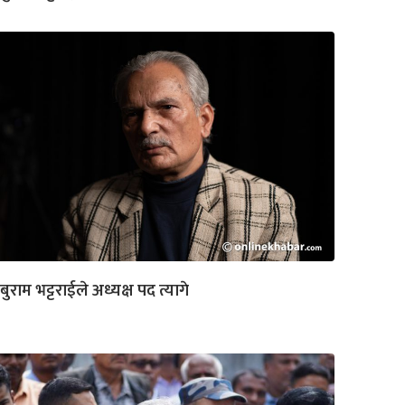
बुराम भट्टराईले अध्यक्ष पद त्यागे