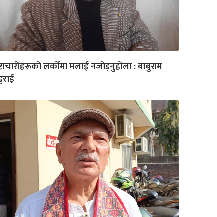
रष्टाचारीहरूको लर्कोमा मलाई नजोड्नुहोला : बाबुराम
्टराई