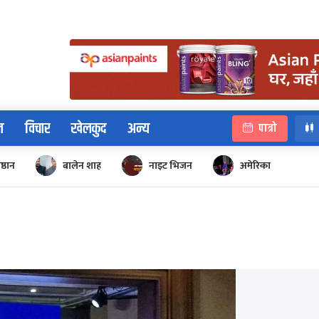
न
विचार
खेलकुद
अन्य
पात्रो
िष्ठान
बालेन शाह
नाइट भिजन
अमेरिका