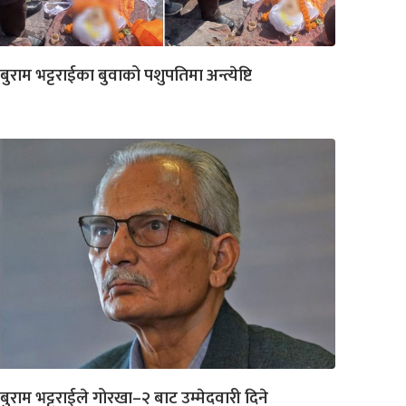
बुराम भट्टराईका बुवाको पशुपतिमा अन्त्येष्टि
बुराम भट्टराईले गोरखा–२ बाट उम्मेदवारी दिने