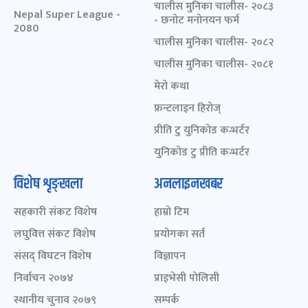
चालीस मुनिका चालीस- २०८३
Nepal Super League -
- छनोट मनोनयन फर्म
2080
चालीस मुनिका चालीस- २०८२
चालीस मुनिका चालीस- २०८१
मेरो कथा
फ्रन्टलाइन हिरोज्
प्रीति टु युनिकोड कन्भर्टर
युनिकोड टु प्रीति कन्भर्टर
विशेष शृङ्खला
अनलाइनखबर
सहकारी संकट विशेष
हाम्रो टिम
लघुवित्त संकट विशेष
प्रयोगका सर्त
संसद् विघटन विशेष
विज्ञापन
निर्वाचन २०७४
प्राइभेसी पोलिसी
स्थानीय चुनाव २०७९
सम्पर्क