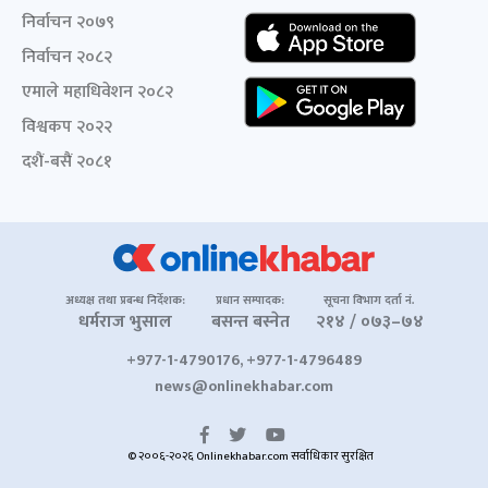
निर्वाचन २०७९
निर्वाचन २०८२
एमाले महाधिवेशन २०८२
विश्वकप २०२२
दशैं-बसैं २०८१
अध्यक्ष तथा प्रबन्ध निर्देशक:
प्रधान सम्पादक:
सूचना विभाग दर्ता नं.
धर्मराज भुसाल
बसन्त बस्नेत
२१४ / ०७३–७४
+977-1-4790176, +977-1-4796489
news@onlinekhabar.com
© २००६-२०२६ Onlinekhabar.com सर्वाधिकार सुरक्षित