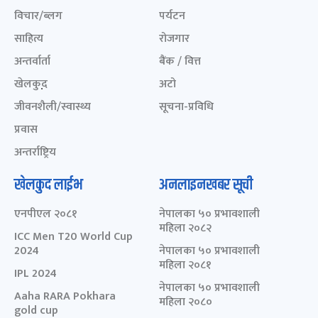
विचार/ब्लग
पर्यटन
साहित्य
रोजगार
अन्तर्वार्ता
बैंक / वित्त
खेलकुद़़
अटो
जीवनशैली/स्वास्थ्य
सूचना-प्रविधि
प्रवास
अन्तर्राष्ट्रिय
खेलकुद लाईभ
अनलाइनखबर सूची
एनपीएल २०८१
नेपालका ५० प्रभावशाली
महिला २०८२
ICC Men T20 World Cup
2024
नेपालका ५० प्रभावशाली
महिला २०८१
IPL 2024
नेपालका ५० प्रभावशाली
Aaha RARA Pokhara
महिला २०८०
gold cup