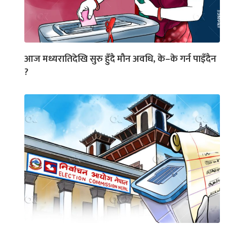
आज मध्यरातिदेखि सुरु हुँदै मौन अवधि, के–के गर्न पाइँदैन
?