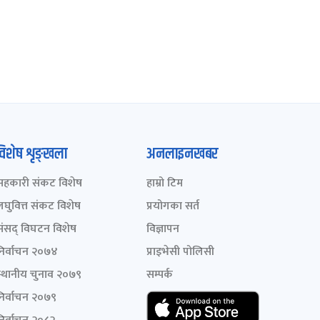
विशेष शृङ्खला
अनलाइनखबर
सहकारी संकट विशेष
हाम्रो टिम
लघुवित्त संकट विशेष
प्रयोगका सर्त
संसद् विघटन विशेष
विज्ञापन
निर्वाचन २०७४
प्राइभेसी पोलिसी
स्थानीय चुनाव २०७९
सम्पर्क
निर्वाचन २०७९