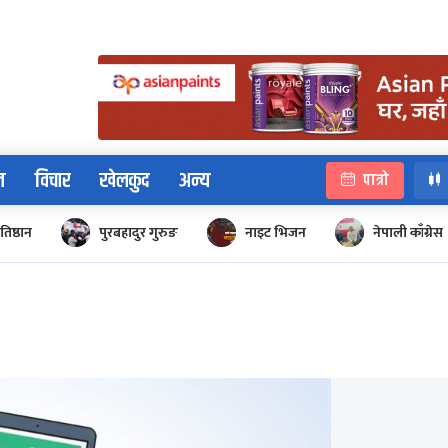
न
विचार
खेलकुद
अन्य
पात्रो
रतिष्ठान
पुरबहादुर गुरुङ
नाइट भिजन
नेपाली काँग्रेस