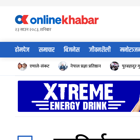
Skip
to
content
२३ साउन २०८३, शनिबार
होमपेज
समाचार
बिजनेस
जीवनशैली
मनोरञ्ज
एमाले-संकट
नेपाल प्रज्ञा प्रतिष्ठान
पुरबहादुर ग