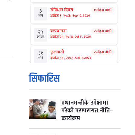
संविधान दिवस
१ महिना बाँकी
३
-
असोज ३, २०८३
Sep 19, 2026
शनि
घटस्थापना
२ महिना बाँकी
२५
-
असोज २५, २०८३
Oct 11, 2026
आइत
फूलपाती
२ महिना बाँकी
३१
-
असोज ३१ , २०८३
Oct 17, 2026
शनि
कार्तिक सङ्क्रान्ति
२ महिना बाँकी
१
सिफारिस
-
कार्तिक १, २०८३
Oct 18, 2026
आइत
महानवमी
२ महिना बाँकी
३
-
कार्तिक ३, २०८३
Oct 20, 2026
मंगल
प्रधानमन्त्रीकै उपेक्षामा
परेको परम्परागत नीति–
विजयादशमी
२ महिना बाँकी
४
कार्यक्रम
-
कार्तिक ४, २०८३
Oct 21, 2026
बुध