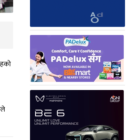
तहको
गले