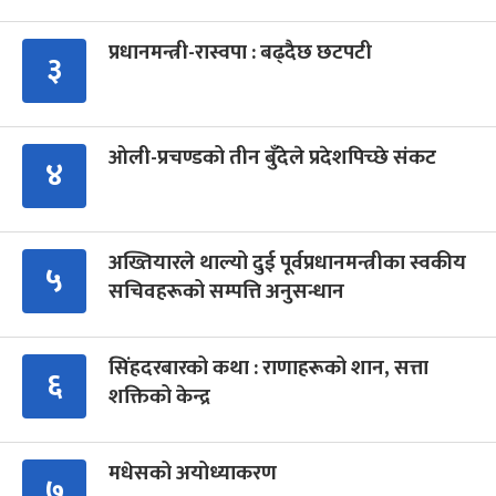
प्रधानमन्त्री-रास्वपा : बढ्दैछ छटपटी
३
ओली-प्रचण्डको तीन बुँदेले प्रदेशपिच्छे संकट
४
अख्तियारले थाल्यो दुई पूर्वप्रधानमन्त्रीका स्वकीय
५
सचिवहरूको सम्पत्ति अनुसन्धान
सिंहदरबारको कथा : राणाहरूको शान, सत्ता
६
शक्तिको केन्द्र
मधेसको अयोध्याकरण
७