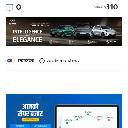
0
310
SHARES
अनलाइनखबर
२०८३ वैशाख ३० गते १५:२०