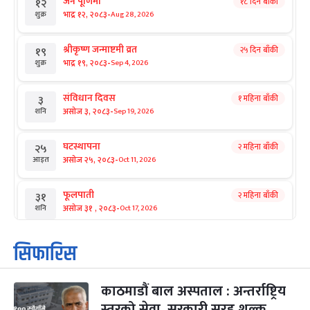
जनै पूर्णिमा
१८ दिन बाँकी
१२
-
भाद्र १२, २०८३
Aug 28, 2026
शुक्र
श्रीकृष्ण जन्माष्टमी व्रत
२५ दिन बाँकी
१९
-
भाद्र १९, २०८३
Sep 4, 2026
शुक्र
संविधान दिवस
१ महिना बाँकी
३
-
असोज ३, २०८३
Sep 19, 2026
शनि
घटस्थापना
२ महिना बाँकी
२५
-
असोज २५, २०८३
Oct 11, 2026
आइत
फूलपाती
२ महिना बाँकी
३१
-
असोज ३१ , २०८३
Oct 17, 2026
शनि
कार्तिक सङ्क्रान्ति
२ महिना बाँकी
१
सिफारिस
-
कार्तिक १, २०८३
Oct 18, 2026
आइत
काठमाडौं बाल अस्पताल : अन्तर्राष्ट्रिय
महानवमी
२ महिना बाँकी
३
-
स्तरको सेवा, सरकारी सरह शुल्क
कार्तिक ३, २०८३
Oct 20, 2026
मंगल