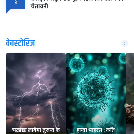
३
चेतावनी
वेबस्टोरिज
चट्याङ लागेमा तुरुन्त के
हान्ता भाइरस : कति