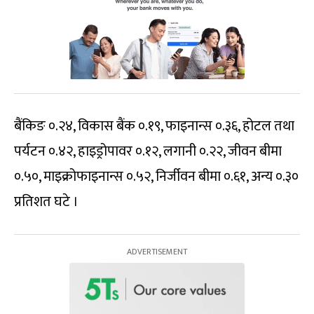
बैंकिङ ०.२४, विकास बैंक ०.१९, फाइनान्स ०.३६, होटल तथा
पर्यटन ०.४२, हाइड्रोपावर ०.१२, लगानी ०.२२, जीवन बीमा
०.५०, माइक्रोफाइनान्स ०.५२, निर्जीवन बीमा ०.६१, अन्य ०.३०
प्रतिशत घटे ।