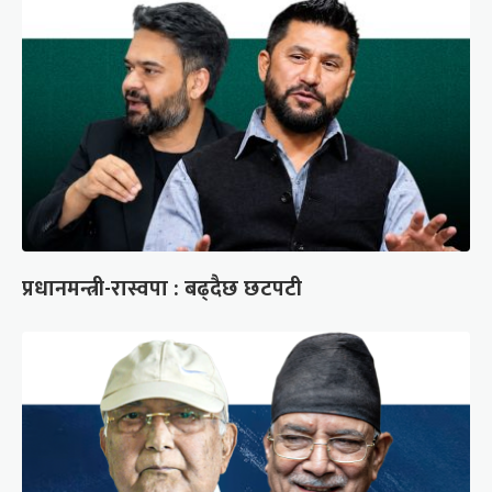
प्रधानमन्त्री-रास्वपा : बढ्दैछ छटपटी