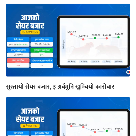
सुस्तायो सेयर बजार, ३ अर्बमुनि खुम्चियो कारोबार