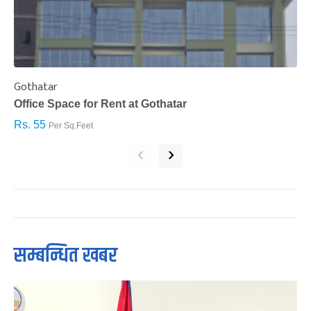
Gothatar
S
Office Space for Rent at Gothatar
H
Rs. 55
R
Per Sq.Feet
‹
›
सम्बन्धित खबर