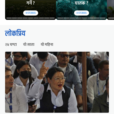
गर्ने ?
घातक ?
9
STORIES
8
STORIES
लोकप्रिय
२४ घण्टा
यो साता
यो महिना