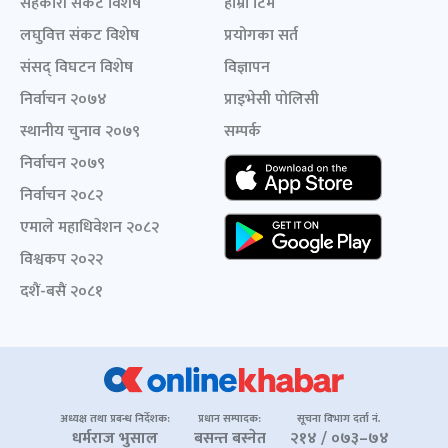
सहकारी संकट विशेष
हाम्रो टिम
लघुवित्त संकट विशेष
प्रयोगका सर्त
संसद् विघटन विशेष
विज्ञापन
निर्वाचन २०७४
प्राइभेसी पोलिसी
स्थानीय चुनाव २०७९
सम्पर्क
निर्वाचन २०७९
निर्वाचन २०८२
एमाले महाधिवेशन २०८२
विश्वकप २०२२
दशैं-बसैं २०८१
अध्यक्ष तथा प्रबन्ध निर्देशक:
प्रधान सम्पादक:
सूचना विभाग दर्ता नं.
धर्मराज भुसाल
बसन्त बस्नेत
२१४ / ०७३–७४