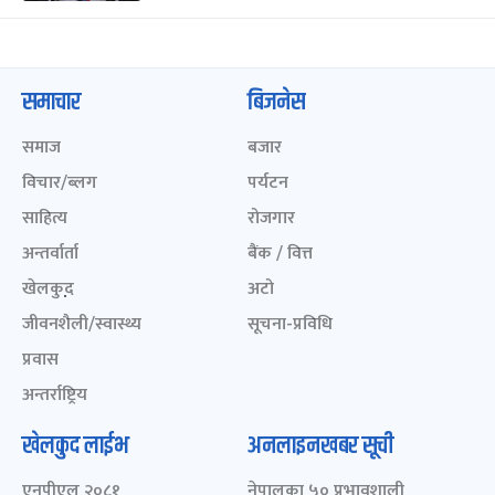
समाचार
बिजनेस
समाज
बजार
विचार/ब्लग
पर्यटन
साहित्य
रोजगार
अन्तर्वार्ता
बैंक / वित्त
खेलकुद़़
अटो
जीवनशैली/स्वास्थ्य
सूचना-प्रविधि
प्रवास
अन्तर्राष्ट्रिय
खेलकुद लाईभ
अनलाइनखबर सूची
एनपीएल २०८१
नेपालका ५० प्रभावशाली