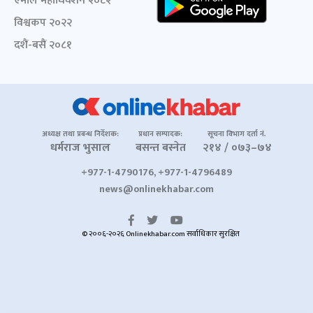
एमाले महाधिवेशन २०८२
विश्वकप २०२२
दशैं-बसैं २०८१
अध्यक्ष तथा प्रबन्ध निर्देशक:
प्रधान सम्पादक:
सूचना विभाग दर्ता नं.
धर्मराज भुसाल
बसन्त बस्नेत
२१४ / ०७३–७४
+977-1-4790176, +977-1-4796489
news@onlinekhabar.com
© २००६-२०२६ Onlinekhabar.com सर्वाधिकार सुरक्षित