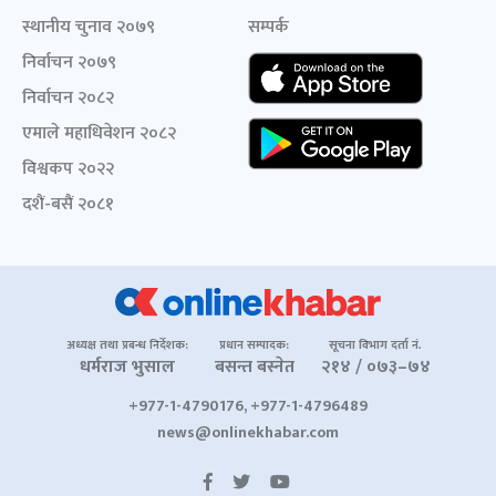
स्थानीय चुनाव २०७९
सम्पर्क
निर्वाचन २०७९
निर्वाचन २०८२
एमाले महाधिवेशन २०८२
विश्वकप २०२२
दशैं-बसैं २०८१
अध्यक्ष तथा प्रबन्ध निर्देशक:
प्रधान सम्पादक:
सूचना विभाग दर्ता नं.
धर्मराज भुसाल
बसन्त बस्नेत
२१४ / ०७३–७४
+977-1-4790176, +977-1-4796489
news@onlinekhabar.com