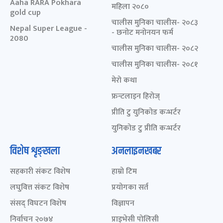
Aaha RARA Pokhara
महिला २०८०
gold cup
चालीस मुनिका चालीस- २०८३
Nepal Super League -
- छनोट मनोनयन फर्म
2080
चालीस मुनिका चालीस- २०८२
चालीस मुनिका चालीस- २०८१
मेरो कथा
फ्रन्टलाइन हिरोज्
प्रीति टु युनिकोड कन्भर्टर
युनिकोड टु प्रीति कन्भर्टर
विशेष शृङ्खला
अनलाइनखबर
सहकारी संकट विशेष
हाम्रो टिम
लघुवित्त संकट विशेष
प्रयोगका सर्त
संसद् विघटन विशेष
विज्ञापन
निर्वाचन २०७४
प्राइभेसी पोलिसी