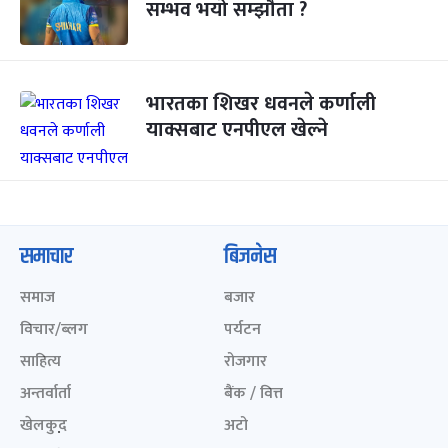
सम्भव भयो सम्झौता ?
भारतका शिखर धवनले कर्णाली
याक्सबाट एनपीएल खेल्ने
समाचार
बिजनेस
समाज
बजार
विचार/ब्लग
पर्यटन
साहित्य
रोजगार
अन्तर्वार्ता
बैंक / वित्त
खेलकुद़़
अटो