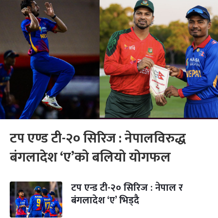
टप एण्ड टी-२० सिरिज : नेपालविरुद्ध
बंगलादेश ‘ए’को बलियो योगफल
टप एन्ड टी-२० सिरिज : नेपाल र
बंगलादेश ‘ए’ भिड्दै