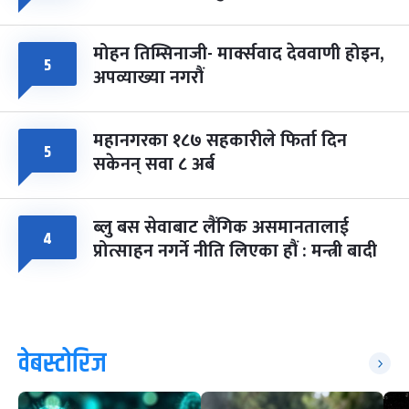
मोहन तिम्सिनाजी- मार्क्सवाद देववाणी होइन,
५
अपव्याख्या नगरौं
महानगरका १८७ सहकारीले फिर्ता दिन
५
सकेनन् सवा ८ अर्ब
ब्लु बस सेवाबाट लैंगिक असमानतालाई
४
प्रोत्साहन नगर्ने नीति लिएका हौं : मन्त्री बादी
वेबस्टोरिज