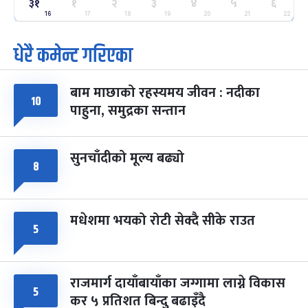
ग्याल्पो ल्होसार
७ महिना बाँकी
२५
३१
१
२
३
४
५
६
-
फाल्गुन २५, २०८३
Mar 9, 2027
मंगल
16
17
18
19
20
21
22
धेरै कमेन्ट गरिएका
पूर्णिमा व्रत
७ महिना बाँकी
७
-
चैत्र ७, २०८३
Mar 21, 2027
आइत
बाम माछाको रहस्यमय जीवन : नदीका
फागुपूर्णिमा
७ महिना बाँकी
८
१०
पाहुना, समुद्रका सन्तान
-
चैत्र ८, २०८३
Mar 22, 2027
सोम
सुनचाँदीको मूल्य बढ्यो
८
मधेशमा भयको रोटी सेक्दै सीके राउत
५
राजमार्ग दायाँबायाँका जग्गामा लाग्ने विकास
५
कर ५ प्रतिशत बिन्दु बढाइँदै