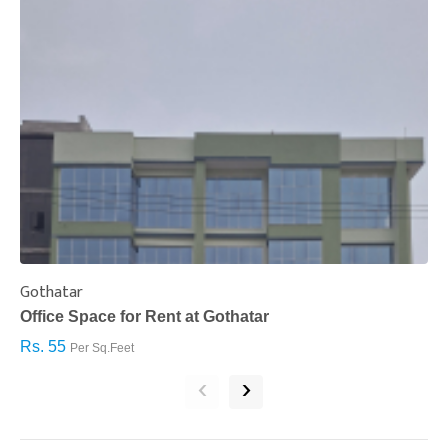
Gothatar
S
Office Space for Rent at Gothatar
H
Rs. 55
R
Per Sq.Feet
‹
›