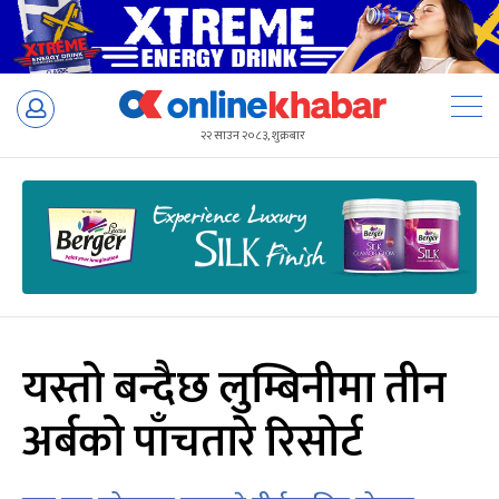
Skip
to
२२ साउन २०८३, शुक्रबार
content
यस्तो बन्दैछ लुम्बिनीमा तीन
अर्बको पाँचतारे रिसोर्ट