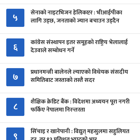
सेनाको नाइटभिजन हेलिकप्टर : भीआईपीका
५
लागि उड्छ, जनताको ज्यान बचाउन उड्दैन
कांग्रेस संस्थापन इतर समूहको राष्ट्रिय भेलालाई
६
देउवाले सम्बोधन गर्ने
प्रधानमन्त्री बालेनले ल्याएको विधेयक संसदीय
७
समितिबाट जस्ताको तस्तै सदर
शैक्षिक क्रेडिट बैंक : विदेशमा अध्ययन पूरा नगरी
८
फर्किए नेपालमा निरन्तरता
सिँचाइ र खानेपानी : विद्युत् महसुलमा सहुलियत
९
दर, तर १३ प्रतिशत भ्याटको भार