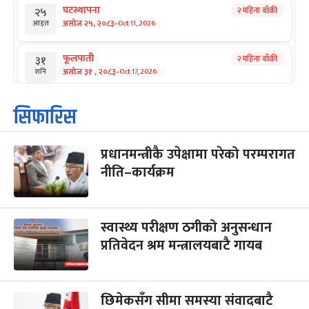
घटस्थापना
२ महिना बाँकी
२५
-
असोज २५, २०८३
Oct 11, 2026
आइत
फूलपाती
२ महिना बाँकी
३१
-
असोज ३१ , २०८३
Oct 17, 2026
शनि
कार्तिक सङ्क्रान्ति
२ महिना बाँकी
१
सिफारिस
-
कार्तिक १, २०८३
Oct 18, 2026
आइत
प्रधानमन्त्रीकै उपेक्षामा परेको परम्परागत
महानवमी
२ महिना बाँकी
३
-
नीति–कार्यक्रम
कार्तिक ३, २०८३
Oct 20, 2026
मंगल
विजयादशमी
२ महिना बाँकी
४
-
कार्तिक ४, २०८३
Oct 21, 2026
बुध
स्वास्थ्य परीक्षण ठगीको अनुसन्धान
प्रतिवेदन श्रम मन्त्रालयबाटै गायब
पापा‌ङ्कुशा एकादशी व्रत
२ महिना बाँकी
५
-
कार्तिक ५, २०८३
Oct 22, 2026
बिहि
छिमेकसँग सीमा समस्या संवादबाटै
कुकुर तिहार
३ महिना बाँकी
२२