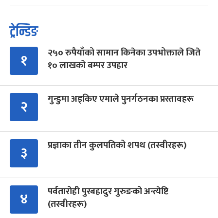
ट्रेन्डिङ
२५० रुपैयाँको सामान किनेका उपभोक्ताले जिते
१
१० लाखको बम्पर उपहार
गुन्डुमा अड्किए एमाले पुनर्गठनका प्रस्तावहरू
२
प्रज्ञाका तीन कुलपतिको शपथ (तस्वीरहरू)
३
पर्वतारोही पुरबहादुर गुरुङको अन्त्येष्टि
४
(तस्वीरहरू)