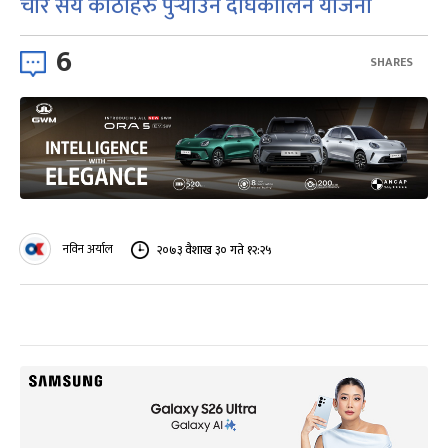
चार सय कोठाहरु पुर्‍याउने दीर्घकालिन योजना
6
SHARES
नविन अर्याल
२०७३ वैशाख ३० गते १२:२५