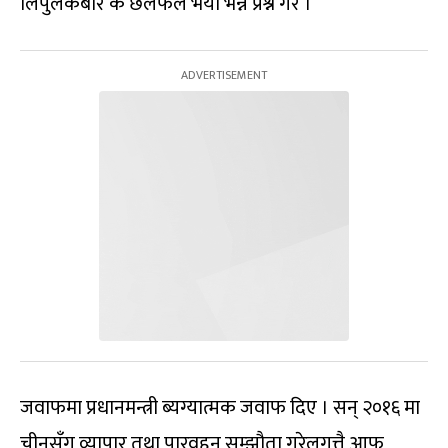
लिपुलेकबारे के छलफल भयो भन्ने प्रश्न गरे ।
जवाफमा प्रधानमन्त्री ब्यग्यात्मक जवाफ दिए । सन् २०१६ मा
चीनसँग व्यापार तथा पारवहन सम्झौता गरेलगत्तै आफू