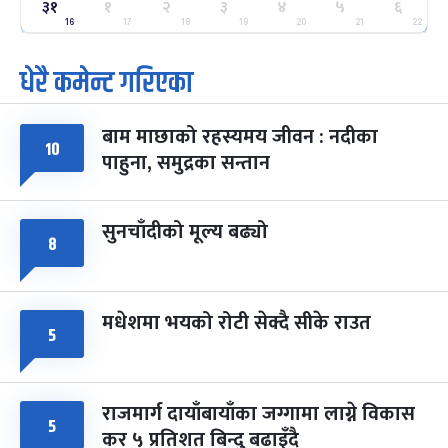
३१
ग्याल्पो ल्होसार
१
२
३
४
५
६
७ महिना बाँकी
२५
-
फाल्गुन २५, २०८३
Mar 9, 2027
मंगल
16
17
18
19
20
21
22
धेरै कमेन्ट गरिएका
पूर्णिमा व्रत
७ महिना बाँकी
७
-
चैत्र ७, २०८३
Mar 21, 2027
आइत
बाम माछाको रहस्यमय जीवन : नदीका
फागुपूर्णिमा
१०
७ महिना बाँकी
८
पाहुना, समुद्रका सन्तान
-
चैत्र ८, २०८३
Mar 22, 2027
सोम
सुनचाँदीको मूल्य बढ्यो
८
मधेशमा भयको रोटी सेक्दै सीके राउत
५
राजमार्ग दायाँबायाँका जग्गामा लाग्ने विकास
५
कर ५ प्रतिशत बिन्दु बढाइँदै