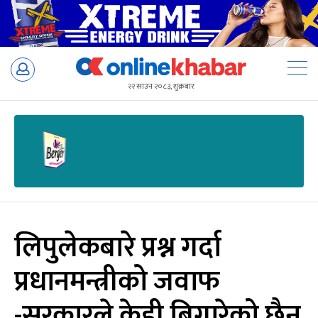
Skip
to
२२ साउन २०८३, शुक्रबार
content
लिपुलेकबारे प्रश्न गर्दा
प्रधानमन्त्रीको जवाफ
-सरकारले केही बिगारेको छैन