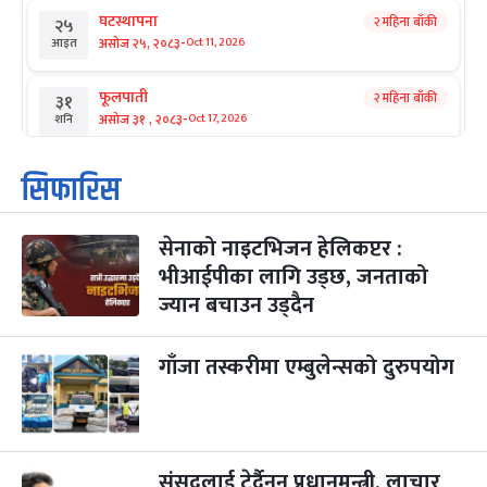
घटस्थापना
२ महिना बाँकी
२५
-
असोज २५, २०८३
Oct 11, 2026
आइत
फूलपाती
२ महिना बाँकी
३१
-
असोज ३१ , २०८३
Oct 17, 2026
शनि
कार्तिक सङ्क्रान्ति
२ महिना बाँकी
१
सिफारिस
-
कार्तिक १, २०८३
Oct 18, 2026
आइत
सेनाको नाइटभिजन हेलिकप्टर :
महानवमी
२ महिना बाँकी
३
-
भीआईपीका लागि उड्छ, जनताको
कार्तिक ३, २०८३
Oct 20, 2026
मंगल
ज्यान बचाउन उड्दैन
विजयादशमी
२ महिना बाँकी
४
-
कार्तिक ४, २०८३
Oct 21, 2026
बुध
गाँजा तस्करीमा एम्बुलेन्सको दुरुपयोग
पापा‌ङ्कुशा एकादशी व्रत
२ महिना बाँकी
५
-
कार्तिक ५, २०८३
Oct 22, 2026
बिहि
संसद्लाई टेर्दैनन् प्रधानमन्त्री, लाचार
कुकुर तिहार
३ महिना बाँकी
२२