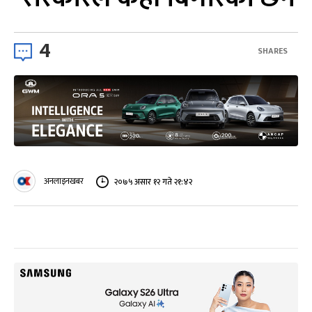
4
SHARES
अनलाइनखबर
२०७५ असार १२ गते २१:४२