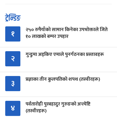
ट्रेन्डिङ
२५० रुपैयाँको सामान किनेका उपभोक्ताले जिते
१
१० लाखको बम्पर उपहार
गुन्डुमा अड्किए एमाले पुनर्गठनका प्रस्तावहरू
२
प्रज्ञाका तीन कुलपतिको शपथ (तस्वीरहरू)
३
पर्वतारोही पुरबहादुर गुरुङको अन्त्येष्टि
४
(तस्वीरहरू)