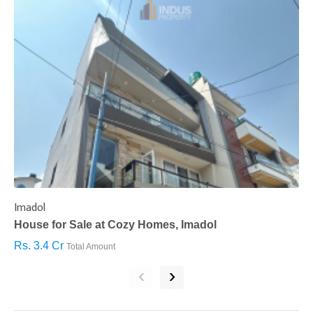
Imadol
B
House for Sale at Cozy Homes, Imadol
B
Rs. 3.4 Cr
R
Total Amount
‹
›