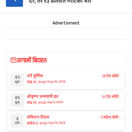
दर, तर १३ प्रतिशत भ्याटको भार
Advertisment
आगामी बिदाहरु
जनै पूर्णिमा
२१ दिन बाँकी
१२
-
भाद्र १२, २०८३
Aug 28, 2026
शुक्र
श्रीकृष्ण जन्माष्टमी व्रत
२८ दिन बाँकी
१९
-
भाद्र १९, २०८३
Sep 4, 2026
शुक्र
संविधान दिवस
१ महिना बाँकी
३
-
असोज ३, २०८३
Sep 19, 2026
शनि