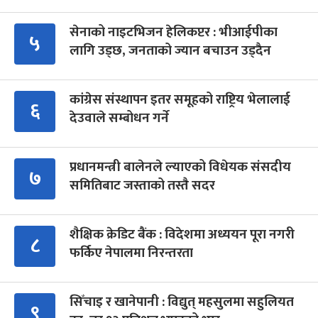
सेनाको नाइटभिजन हेलिकप्टर : भीआईपीका
५
लागि उड्छ, जनताको ज्यान बचाउन उड्दैन
कांग्रेस संस्थापन इतर समूहको राष्ट्रिय भेलालाई
६
देउवाले सम्बोधन गर्ने
प्रधानमन्त्री बालेनले ल्याएको विधेयक संसदीय
७
समितिबाट जस्ताको तस्तै सदर
शैक्षिक क्रेडिट बैंक : विदेशमा अध्ययन पूरा नगरी
८
फर्किए नेपालमा निरन्तरता
सिँचाइ र खानेपानी : विद्युत् महसुलमा सहुलियत
९