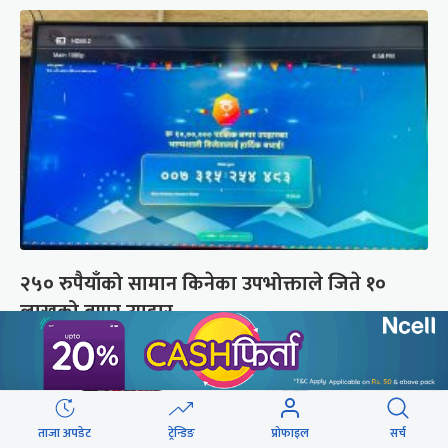
२५० रुपैयाँको सामान किनेका उपभोक्ताले जिते १०
लाखको बम्पर उपहार
ताजा अपडेट
ट्रेन्डिङ
प्रोफाइल
सर्च