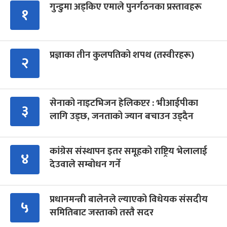
गुन्डुमा अड्किए एमाले पुनर्गठनका प्रस्तावहरू
१
प्रज्ञाका तीन कुलपतिको शपथ (तस्वीरहरू)
२
सेनाको नाइटभिजन हेलिकप्टर : भीआईपीका
३
लागि उड्छ, जनताको ज्यान बचाउन उड्दैन
कांग्रेस संस्थापन इतर समूहको राष्ट्रिय भेलालाई
४
देउवाले सम्बोधन गर्ने
प्रधानमन्त्री बालेनले ल्याएको विधेयक संसदीय
५
समितिबाट जस्ताको तस्तै सदर