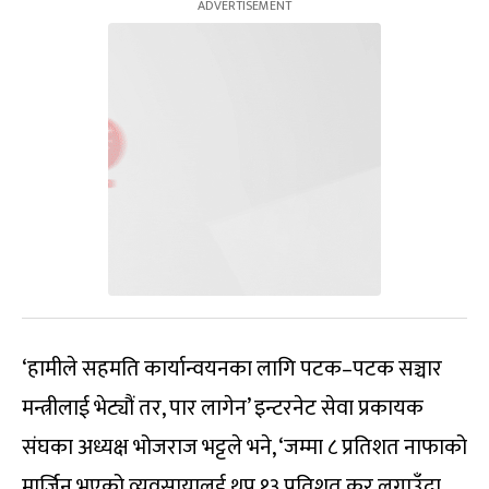
‘हामीले सहमति कार्यान्वयनका लागि पटक–पटक सञ्चार
मन्त्रीलाई भेट्यौं तर, पार लागेन’ इन्टरनेट सेवा प्रकायक
संघका अध्यक्ष भोजराज भट्टले भने, ‘जम्मा ८ प्रतिशत नाफाको
मार्जिन भएको व्यवसायालई थप १३ प्रतिशत कर लगाउँदा