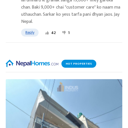
lai uniharu le grahak sanga 19,000+ liney gareka
chan. Baki 9,000+ chai "customer care" ko naam ma
uthauchan. Sarkar ko yess tarfa pani dhyan jaos. Jay
Nepal.
Reply
42
1
HOT PROPERTIES