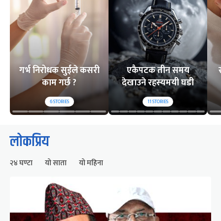
गर्भ निरोधक सुईले कसरी
एकैपटक तीन समय
काम गर्छ ?
देखाउने रहस्यमयी घडी
6
STORIES
11
STORIES
लोकप्रिय
२४ घण्टा
यो साता
यो महिना