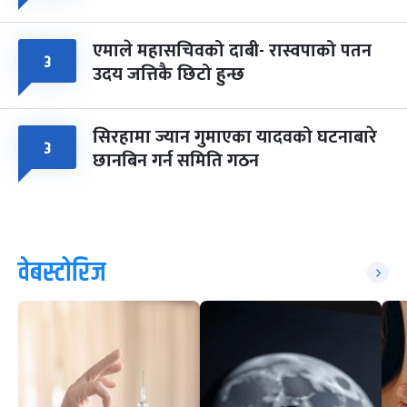
एमाले महासचिवको दाबी- रास्वपाको पतन
३
उदय जत्तिकै छिटो हुन्छ
सिरहामा ज्यान गुमाएका यादवको घटनाबारे
३
छानबिन गर्न समिति गठन
वेबस्टोरिज