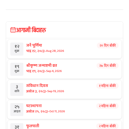
आगामी बिदाहरु
जनै पूर्णिमा
२० दिन बाँकी
१२
-
भाद्र १२, २०८३
Aug 28, 2026
शुक्र
श्रीकृष्ण जन्माष्टमी व्रत
२७ दिन बाँकी
१९
-
भाद्र १९, २०८३
Sep 4, 2026
शुक्र
संविधान दिवस
१ महिना बाँकी
३
-
असोज ३, २०८३
Sep 19, 2026
शनि
घटस्थापना
२ महिना बाँकी
२५
-
असोज २५, २०८३
Oct 11, 2026
आइत
फूलपाती
२ महिना बाँकी
३१