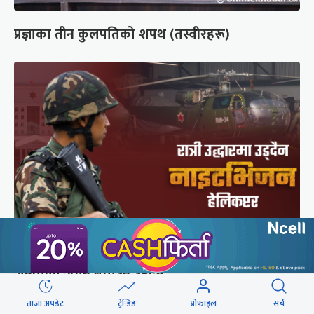
प्रज्ञाका तीन कुलपतिको शपथ (तस्वीरहरू)
सेनाको नाइटभिजन हेलिकप्टर : भीआईपीका लागि उड्छ,
जनताको ज्यान बचाउन उड्दैन
ताजा अपडेट
ट्रेन्डिङ
प्रोफाइल
सर्च