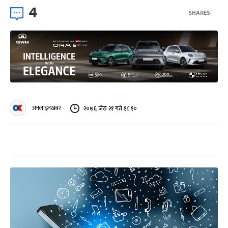
4
SHARES
अनलाइनखबर
२०७६ जेठ २१ गते १८:१०