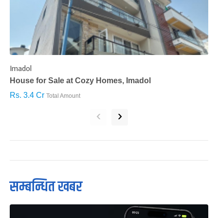
Imadol
B
House for Sale at Cozy Homes, Imadol
B
Rs. 3.4 Cr
R
Total Amount
‹
›
सम्बन्धित खबर