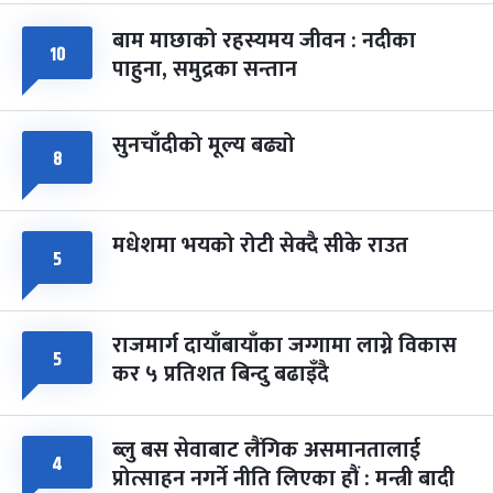
बाम माछाको रहस्यमय जीवन : नदीका
फागुपूर्णिमा
१०
७ महिना बाँकी
८
पाहुना, समुद्रका सन्तान
-
चैत्र ८, २०८३
Mar 22, 2027
सोम
सुनचाँदीको मूल्य बढ्यो
८
मधेशमा भयको रोटी सेक्दै सीके राउत
५
राजमार्ग दायाँबायाँका जग्गामा लाग्ने विकास
५
कर ५ प्रतिशत बिन्दु बढाइँदै
ब्लु बस सेवाबाट लैंगिक असमानतालाई
४
प्रोत्साहन नगर्ने नीति लिएका हौं : मन्त्री बादी