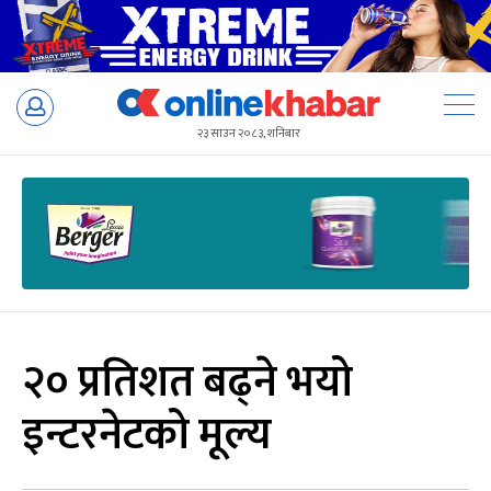
Skip
to
२३ साउन २०८३, शनिबार
content
२० प्रतिशत बढ्ने भयो
इन्टरनेटको मूल्य