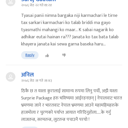
२०७६ जेठ २२ गते ११:२४
Tyasai panii nimna bargaka niji karmachari le tirne
tax sarkari karmachari ko talab briddi ma gayo
tyasmathi mahangi ko maar... K sabai nagarik ko
adhikar eutai hainan ra??? Janata ko tax bata talab
khayera janata kai sewa garna baseka haru...
Reply
अनिल
२०७६ जेठ २१ गते २१:४३
ठिकै छ त यस्ता कुरालाई सामान्य रुपमा लिनु पर्यो, अझै यस्ता
Surprie Package हरु भविष्यमा आईरहनछन् | नेपालवाट भारत
भ्रमणमा जाने र भारतवाट नेपाल भ्रमणमा आउने महामहिमहरुके
हाजमोला र चुरणको पर्याप्त आयात गरिदिनुहोला.....के गर्नु
लाजतन्त्र, सरमतन्त्र, लुटतन्त्र पचाउनै परयो !