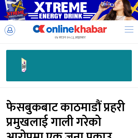
Skip
to
२४ साउन २०८३, आइतबार
content
फेसबुकबाट काठमाडौं प्रहरी
प्रमुखलाई गाली गरेको
आरोपमा एक जना पक्राउ