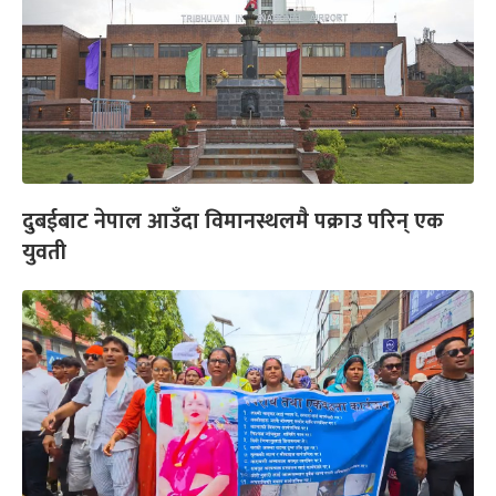
दुबईबाट नेपाल आउँदा विमानस्थलमै पक्राउ परिन् एक
युवती