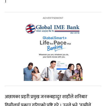
।’
अछामका प्रहरी प्रमुख जनकबहादुर शाहीले शनिबार
विसीलाई पक्राउ गरिएको पुष्टि गरे । उनले भने, ‘हामीले