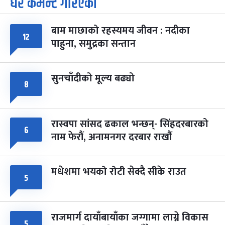
धेरै कमेन्ट गरिएका
७
-
चैत्र ७, २०८३
Mar 21, 2027
आइत
बाम माछाको रहस्यमय जीवन : नदीका
फागुपूर्णिमा
१२
७ महिना बाँकी
८
पाहुना, समुद्रका सन्तान
-
चैत्र ८, २०८३
Mar 22, 2027
सोम
सुनचाँदीको मूल्य बढ्यो
८
रास्वपा सांसद ढकाल भन्छन्- सिंहदरबारको
६
नाम फेरौं, अनामनगर दरबार राखौं
मधेशमा भयको रोटी सेक्दै सीके राउत
५
राजमार्ग दायाँबायाँका जग्गामा लाग्ने विकास
५