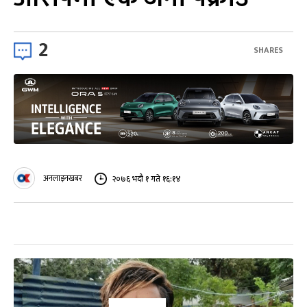
2
SHARES
अनलाइनखबर
२०७६ भदौ १ गते १६:१४