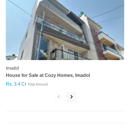
Imadol
B
House for Sale at Cozy Homes, Imadol
B
Rs. 3.4 Cr
R
Total Amount
‹
›