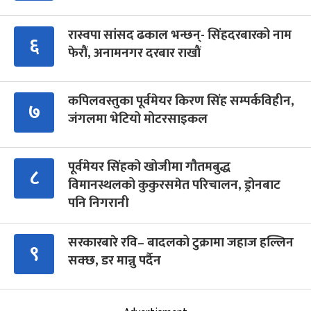
रास्वपा सांसद ढकाल भन्छन्- सिंहदरबारको नाम
६
फेरौं, अनामनगर दरबार राखौं
कपिलवस्तुका पूर्वमेयर किरण सिंह सम्पर्कविहीन,
७
जंगलमा भेटियो मोटरसाइकल
पूर्वमेयर सिंहको खोजीमा गौतमबुद्ध
८
विमानस्थलको कुकुरसमेत परिचालन, ड्रोनबाट
पनि निगरानी
सरकारबारे रवि– बादलको टुक्रामा जहाज हल्लिन
९
सक्छ, डर मान्नु पर्दैन