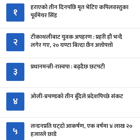
हराएको तीन दिनपछि मृत भेटिए कपिलवस्तुका
१
पूर्वमेयर सिंह
टीकाथलीबाट युवक अपहरण : प्रहरी हौं भन्दै
२
लगेर गए, २० घण्टा बित्दा छैन अत्तोपत्तो
प्रधानमन्त्री-रास्वपा : बढ्दैछ छटपटी
३
ओली-प्रचण्डको तीन बुँदेले प्रदेशपिच्छे संकट
४
लन्डनप्रति घट्दो आकर्षण, एक वर्षमा ४ लाख २०
५
हजारले छाडे