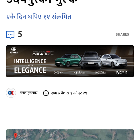
एकै दिन थपिए ११ संंक्रमित
5
SHARES
अनलाइनखबर
२०७७ वैशाख ९ गते २२:४५