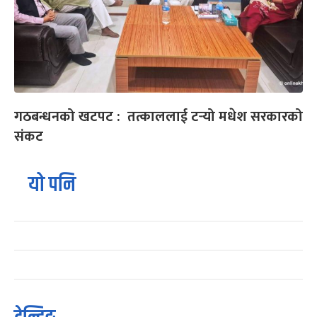
गठबन्धनको खटपट : तत्काललाई टर्‍यो मधेश सरकारको
संकट
यो पनि