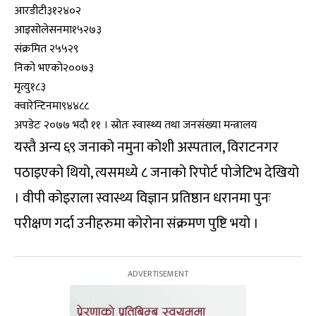
आरडीटी
३१२४०२
आइसोलेसनमा
१५२७३
संक्रमित
२५५२९
निको भएको
२००७३
मृत्यु
१८३
क्वारेन्टिनमा
९४४८८
अपडेटः २०७७ भदाै ११ । स्रोतः स्वास्थ्य तथा जनसंख्या मन्त्रालय
यस्तै अन्य ६९ जनाको नमुना कोशी अस्पताल, विराटनगर
पठाइएको थियो, त्यसमध्ये ८ जनाको रिपोर्ट पोजेटिभ देखियो
। वीपी कोइराला स्वास्थ्य विज्ञान प्रतिष्ठान धरानमा पुनः
परीक्षण गर्दा उनीहरुमा कोरोना संक्रमण पुष्टि भयो ।