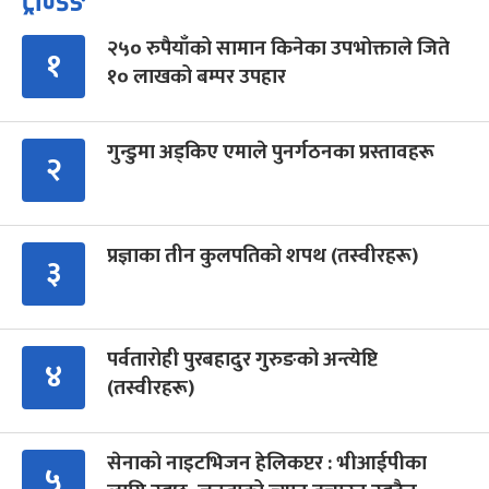
ट्रेन्डिङ
२५० रुपैयाँको सामान किनेका उपभोक्ताले जिते
१
१० लाखको बम्पर उपहार
गुन्डुमा अड्किए एमाले पुनर्गठनका प्रस्तावहरू
२
प्रज्ञाका तीन कुलपतिको शपथ (तस्वीरहरू)
३
पर्वतारोही पुरबहादुर गुरुङको अन्त्येष्टि
४
(तस्वीरहरू)
सेनाको नाइटभिजन हेलिकप्टर : भीआईपीका
५