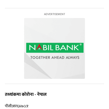
तथ्यांकमा काेराेना - नेपाल
पीसीआर
६४७८८१