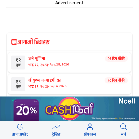
Advertisment
आगामी बिदाहरु
जनै पूर्णिमा
२१ दिन बाँकी
१२
-
भाद्र १२, २०८३
Aug 28, 2026
शुक्र
श्रीकृष्ण जन्माष्टमी व्रत
२८ दिन बाँकी
१९
-
भाद्र १९, २०८३
Sep 4, 2026
शुक्र
संविधान दिवस
१ महिना बाँकी
३
-
असोज ३, २०८३
Sep 19, 2026
शनि
घटस्थापना
२ महिना बाँकी
२५
-
असोज २५, २०८३
Oct 11, 2026
आइत
ताजा अपडेट
ट्रेन्डिङ
प्रोफाइल
सर्च