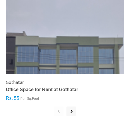
Gothatar
S
Office Space for Rent at Gothatar
H
Rs. 55
R
Per Sq.Feet
‹
›