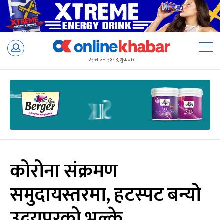
Skip
to
२२ साउन २०८३, शुक्रबार
content
कोरोना संक्रमण
समुदायस्तरमा, हटस्पट बन्यो
उदयपुरको भुल्के