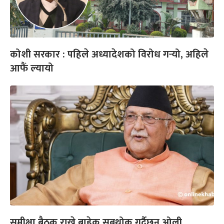
कोशी सरकार : पहिले अध्यादेशको विरोध गर्‍यो, अहिले
आफैं ल्यायो
समीक्षा बैठक राख्ने बाहेक सबथोक गर्दैछन् ओली