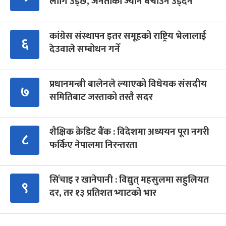
लागि उड्छ, जनताको ज्यान बचाउन उड्दैन
कांग्रेस संस्थापन इतर समूहको राष्ट्रिय भेलालाई
६
देउवाले सम्बोधन गर्ने
प्रधानमन्त्री बालेनले ल्याएको विधेयक संसदीय
७
समितिबाट जस्ताको तस्तै सदर
शैक्षिक क्रेडिट बैंक : विदेशमा अध्ययन पूरा नगरी
८
फर्किए नेपालमा निरन्तरता
सिँचाइ र खानेपानी : विद्युत् महसुलमा सहुलियत
९
दर, तर १३ प्रतिशत भ्याटको भार