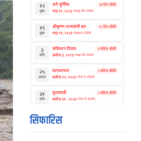
जनै पूर्णिमा
२१ दिन बाँकी
१२
-
भाद्र १२, २०८३
Aug 28, 2026
शुक्र
श्रीकृष्ण जन्माष्टमी व्रत
२८ दिन बाँकी
१९
-
भाद्र १९, २०८३
Sep 4, 2026
शुक्र
संविधान दिवस
१ महिना बाँकी
३
-
असोज ३, २०८३
Sep 19, 2026
शनि
घटस्थापना
२ महिना बाँकी
२५
-
असोज २५, २०८३
Oct 11, 2026
आइत
फूलपाती
२ महिना बाँकी
३१
-
असोज ३१ , २०८३
Oct 17, 2026
शनि
कार्तिक सङ्क्रान्ति
२ महिना बाँकी
१
सिफारिस
-
कार्तिक १, २०८३
Oct 18, 2026
आइत
महानवमी
२ महिना बाँकी
३