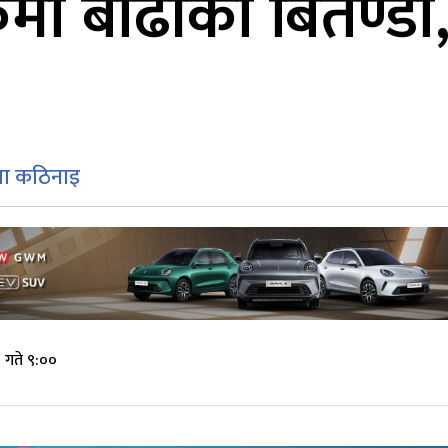
ोकमा बाढीको बितण्डा
रमा कठिनाइ
गते ९:००