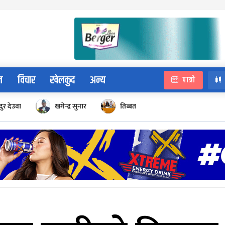
न
विचार
खेलकुद
अन्य
पात्रो
ुर देउवा
खगेन्द्र सुनार
तिब्बत