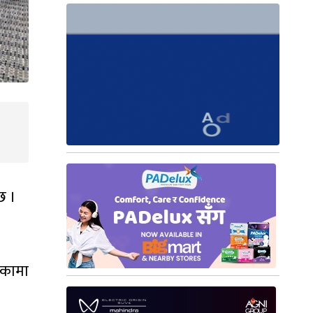
छ ।
लिकामा