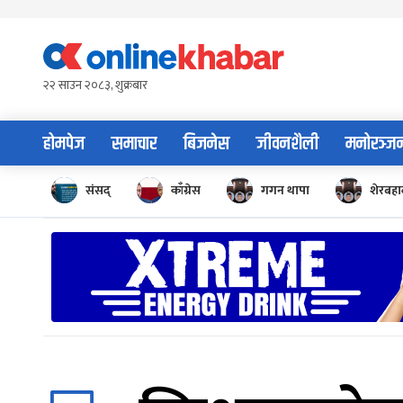
Skip
to
content
२२ साउन २०८३, शुक्रबार
होमपेज
समाचार
बिजनेस
जीवनशैली
मनोरञ्ज
संसद्
काँग्रेस
गगन थापा
शेरबहाद