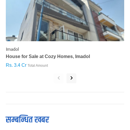
Imadol
B
House for Sale at Cozy Homes, Imadol
B
Rs. 3.4 Cr
R
Total Amount
‹
›
सम्बन्धित खबर