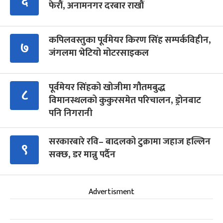
६
फेरौं, अनामनगर दरबार राखौं
कपिलवस्तुका पूर्वमेयर किरण सिंह सम्पर्कविहीन,
७
जंगलमा भेटियो मोटरसाइकल
पूर्वमेयर सिंहको खोजीमा गौतमबुद्ध
८
विमानस्थलको कुकुरसमेत परिचालन, ड्रोनबाट
पनि निगरानी
सरकारबारे रवि– बादलको टुक्रामा जहाज हल्लिन
९
सक्छ, डर मान्नु पर्दैन
Advertisment