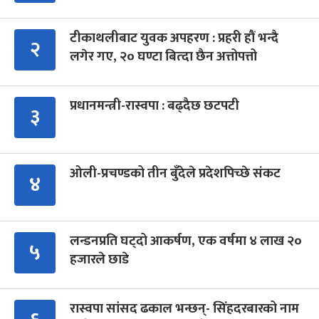
टीकाथलीबाट युवक अपहरण : प्रहरी हौं भन्दै
२
लगेर गए, २० घण्टा बित्दा छैन अत्तोपत्तो
प्रधानमन्त्री-रास्वपा : बढ्दैछ छटपटी
३
ओली-प्रचण्डको तीन बुँदेले प्रदेशपिच्छे संकट
४
लन्डनप्रति घट्दो आकर्षण, एक वर्षमा ४ लाख २०
५
हजारले छाडे
रास्वपा सांसद ढकाल भन्छन्- सिंहदरबारको नाम