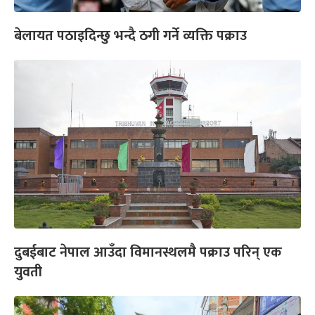
बेलायत पठाइदिन्छु भन्दै ठगी गर्ने व्यक्ति पक्राउ
दुबईबाट नेपाल आउँदा विमानस्थलमै पक्राउ परिन् एक
युवती