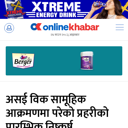
Skip
to
२४ साउन २०८३, आइतबार
content
असई विक सामूहिक
आक्रमणमा परेको प्रहरीको
प्रारम्भिक निष्कर्ष