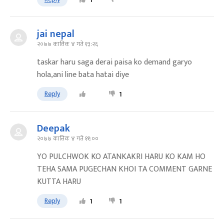
jai nepal
२०७७ कात्तिक ४ गते १३:२६
taskar haru saga derai paisa ko demand garyo
hola,ani line bata hatai diye
Reply
1
Deepak
२०७७ कात्तिक ४ गते ११:००
YO PULCHWOK KO ATANKAKRI HARU KO KAM HO
TEHA SAMA PUGECHAN KHOI TA COMMENT GARNE
KUTTA HARU
Reply
1
1