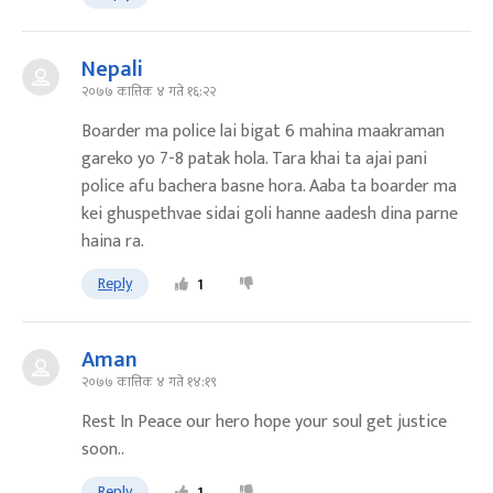
Nepali
२०७७ कात्तिक ४ गते १६:२२
Boarder ma police lai bigat 6 mahina maakraman
gareko yo 7-8 patak hola. Tara khai ta ajai pani
police afu bachera basne hora. Aaba ta boarder ma
kei ghuspethvae sidai goli hanne aadesh dina parne
haina ra.
Reply
1
Aman
२०७७ कात्तिक ४ गते १४:१९
Rest In Peace our hero hope your soul get justice
soon..
Reply
1