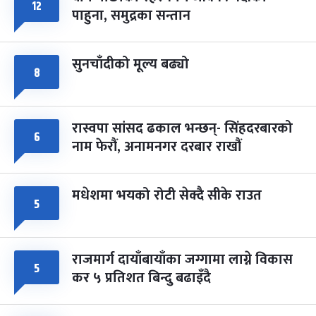
फागुपूर्णिमा
१२
७ महिना बाँकी
८
पाहुना, समुद्रका सन्तान
-
चैत्र ८, २०८३
Mar 22, 2027
सोम
सुनचाँदीको मूल्य बढ्यो
८
रास्वपा सांसद ढकाल भन्छन्- सिंहदरबारको
६
नाम फेरौं, अनामनगर दरबार राखौं
मधेशमा भयको रोटी सेक्दै सीके राउत
५
राजमार्ग दायाँबायाँका जग्गामा लाग्ने विकास
५
कर ५ प्रतिशत बिन्दु बढाइँदै