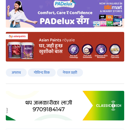
अपराध
गोविन्द विक
नेपाल प्रहरी