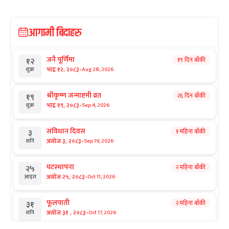
आगामी बिदाहरु
जनै पूर्णिमा
१९ दिन बाँकी
१२
-
भाद्र १२, २०८३
Aug 28, 2026
शुक्र
श्रीकृष्ण जन्माष्टमी व्रत
२६ दिन बाँकी
१९
-
भाद्र १९, २०८३
Sep 4, 2026
शुक्र
संविधान दिवस
१ महिना बाँकी
३
-
असोज ३, २०८३
Sep 19, 2026
शनि
घटस्थापना
२ महिना बाँकी
२५
-
असोज २५, २०८३
Oct 11, 2026
आइत
फूलपाती
२ महिना बाँकी
३१
-
असोज ३१ , २०८३
Oct 17, 2026
शनि