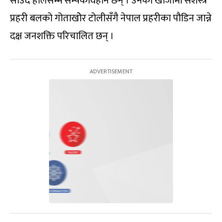
साउद हालसम्म सम्पर्कविहीन छन् । उनको खोजीमा सशस्त्र
प्रहरी बलको गोताखोेर टोलीसँगै नेपाल प्रहरीका पौडिन जान्ने
दक्ष जनशक्ति परिचालित छन् ।