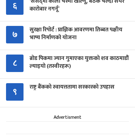
‘संसद्‍मा कालो चस्मा खोल्नू, बैठक चल्दा सेयर
६
कारोबार नगर्नू’
सुरक्षा रिपोर्ट : प्राज्ञिक आवरणमा तिब्बत पक्षीय
७
भाष्य निर्माणको योजना
ब्रोड पिकमा ज्यान गुमाएका युक्तको शव काठमाडौं
८
ल्याइयो (तस्वीरहरू)
राष्ट्र बैंकको स्वायत्ततामा सरकारको उपहास
९
Advertisment