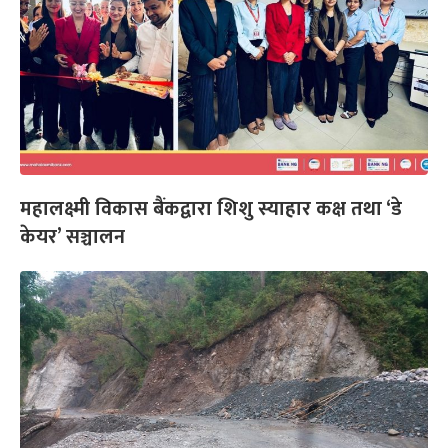
महालक्ष्मी विकास बैंकद्वारा शिशु स्याहार कक्ष तथा ‘डे
केयर’ सञ्चालन