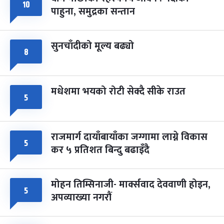
१०
फागुपूर्णिमा
७ महिना बाँकी
८
पाहुना, समुद्रका सन्तान
-
चैत्र ८, २०८३
Mar 22, 2027
सोम
सुनचाँदीको मूल्य बढ्यो
८
मधेशमा भयको रोटी सेक्दै सीके राउत
५
राजमार्ग दायाँबायाँका जग्गामा लाग्ने विकास
५
कर ५ प्रतिशत बिन्दु बढाइँदै
मोहन तिम्सिनाजी- मार्क्सवाद देववाणी होइन,
५
अपव्याख्या नगरौं