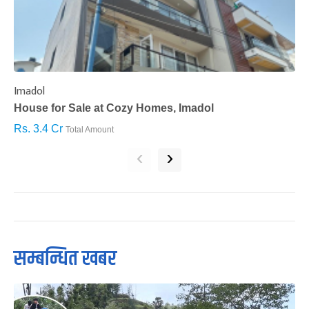
Imadol
B
House for Sale at Cozy Homes, Imadol
B
Rs. 3.4 Cr
R
Total Amount
‹
›
सम्बन्धित खबर