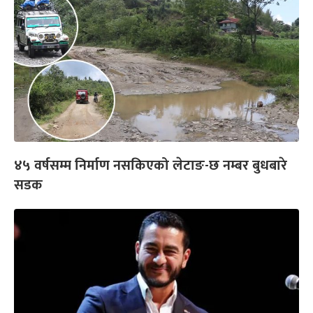
४५ वर्षसम्म निर्माण नसकिएको लेटाङ-छ नम्बर बुधबारे
सडक