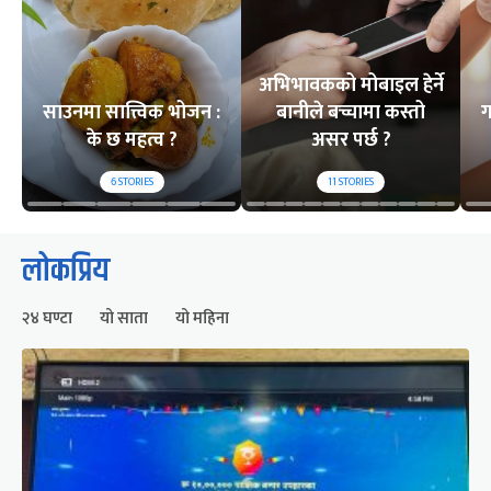
अभिभावकको मोबाइल हेर्ने
साउनमा सात्त्विक भोजन :
बानीले बच्चामा कस्तो
ग
के छ महत्व ?
असर पर्छ ?
6
STORIES
11
STORIES
लोकप्रिय
२४ घण्टा
यो साता
यो महिना