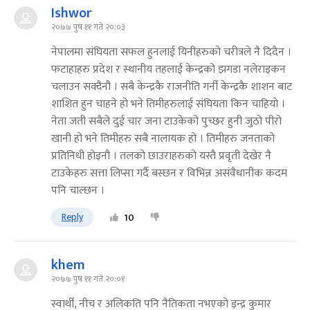
Ishwor
२०७७ पुष ११ गते २०:०३
नेपालमा संघियता सफल हुनलाई यिनीहरुको चरीत्रले नै दिदैन ।
फटाहाहरु प्रदेश र स्थानीय तहलाई केन्द्रको झगडा नलेराइकन
चलाउन सक्दैनौ । सबै केन्द्रकै राजनीति गर्नी केन्द्रकै शाशन बाट
शाशित हुन चाहने हो भने तिमीहरुलाई संघियता किन चाहियो ।
नेता जती सबैले दुई चार जना टाउकेको पुच्छर हुनी जुठो पीरो
खानी हो भने तिमीहरु सबै नालायक हो । तिमीहरु जनताको
प्रतिनिधी होइनौ । तलको छाउराहरुको यस्तै प्रवृती देखेर नै
टाउकेहरु सत्ता लिप्सा गर्दै बस्छन र विभिन्न असंवैधानीक कदम
पनि चाल्छन ।
Reply
10
khem
२०७७ पुष ११ गते २०:०१
स्वार्थी, नीच र अलिकति पनि नैतिकता नभएको इन्द्र कुमार