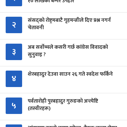
१० लाखको बम्पर उपहार
संसद्को रोष्ट्रमबाटै गृहमन्त्रीले दिए प्रश्न नगर्न
२
चेतावनी
अब सर्वोच्चले कसरी गर्छ कांग्रेस विवादको
३
सुनुवाइ ?
शेरबहादुर देउवा साउन २६ गते स्वदेश फर्किने
४
पर्वतारोही पुरबहादुर गुरुङको अन्त्येष्टि
५
(तस्वीरहरू)