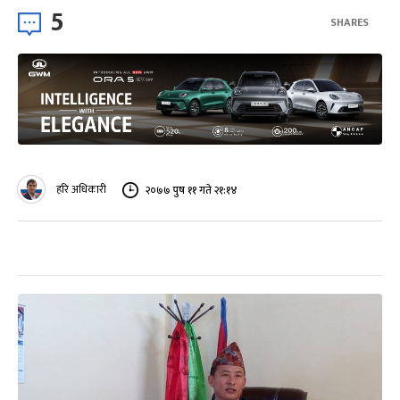
5
SHARES
हरि अधिकारी
२०७७ पुष ११ गते २१:१४