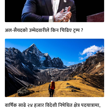
अल-सैयदको उम्मेदवारीले किन चिढिए ट्रम्प ?
वार्षिक साढे २४ हजार विदेशी निषेधित क्षेत्र पदयात्रामा,