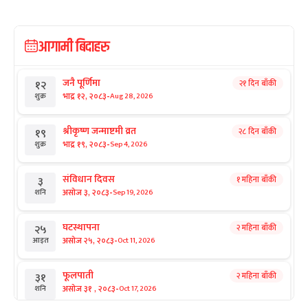
आगामी बिदाहरु
जनै पूर्णिमा
२१ दिन बाँकी
१२
-
भाद्र १२, २०८३
Aug 28, 2026
शुक्र
श्रीकृष्ण जन्माष्टमी व्रत
२८ दिन बाँकी
१९
-
भाद्र १९, २०८३
Sep 4, 2026
शुक्र
संविधान दिवस
१ महिना बाँकी
३
-
असोज ३, २०८३
Sep 19, 2026
शनि
घटस्थापना
२ महिना बाँकी
२५
-
असोज २५, २०८३
Oct 11, 2026
आइत
फूलपाती
२ महिना बाँकी
३१
-
असोज ३१ , २०८३
Oct 17, 2026
शनि