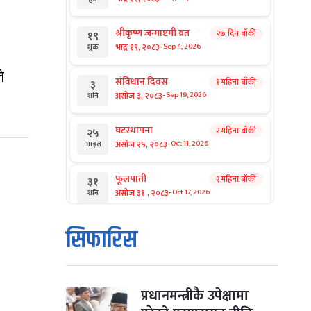
श्रीकृष्ण जन्माष्टमी व्रत
२७ दिन बाँकी
१९
-
भाद्र १९, २०८३
Sep 4, 2026
शुक्र
े
संविधान दिवस
१ महिना बाँकी
३
-
असोज ३, २०८३
Sep 19, 2026
शनि
घटस्थापना
२ महिना बाँकी
२५
-
असोज २५, २०८३
Oct 11, 2026
आइत
फूलपाती
२ महिना बाँकी
३१
-
असोज ३१ , २०८३
Oct 17, 2026
शनि
कार्तिक सङ्क्रान्ति
२ महिना बाँकी
१
सिफारिस
-
कार्तिक १, २०८३
Oct 18, 2026
आइत
महानवमी
२ महिना बाँकी
३
-
कार्तिक ३, २०८३
Oct 20, 2026
मंगल
प्रधानमन्त्रीकै उपेक्षामा