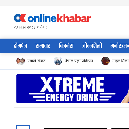
Skip
to
content
२३ साउन २०८३, शनिबार
होमपेज
समाचार
बिजनेस
जीवनशैली
मनोरञ्ज
एमाले-संकट
नेपाल प्रज्ञा प्रतिष्ठान
नाइट भिज