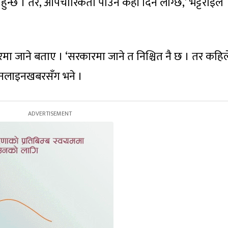
न्छ । तर, औपचारिकता पाउन केही दिन लाग्छ,’ भट्टराईले
 जाने बताए । ‘सरकारमा जाने त निश्चित नै छ । तर कहिल
 अनलाइनखबरसँग भने ।