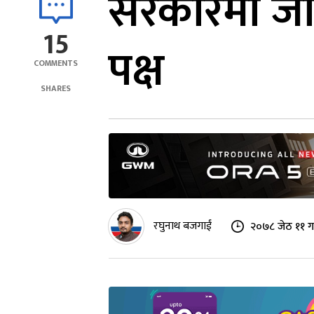
सरकारमा जा
15
पक्ष
COMMENTS
SHARES
रघुनाथ बजगाईं
२०७८ जेठ ११ ग