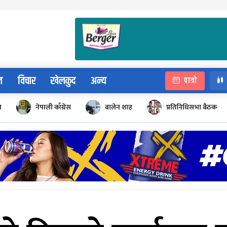
न
विचार
खेलकुद
अन्य
पात्रो
न
नेपाली काँग्रेस
बालेन शाह
प्रतिनिधिसभा बैठक