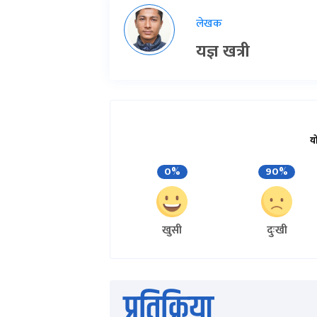
लेखक
यज्ञ खत्री
य
0%
90%
खुसी
दुःखी
प्रतिक्रिया