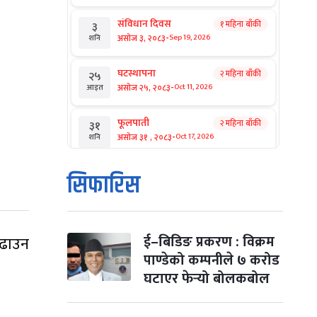
संविधान दिवस
१ महिना बाँकी
३
-
असोज ३, २०८३
Sep 19, 2026
शनि
घटस्थापना
२ महिना बाँकी
२५
-
असोज २५, २०८३
Oct 11, 2026
आइत
फूलपाती
२ महिना बाँकी
३१
-
असोज ३१ , २०८३
Oct 17, 2026
शनि
कार्तिक सङ्क्रान्ति
२ महिना बाँकी
१
सिफारिस
-
कार्तिक १, २०८३
Oct 18, 2026
आइत
महानवमी
२ महिना बाँकी
३
-
कार्तिक ३, २०८३
Oct 20, 2026
मंगल
ई–बिडिङ प्रकरण : विक्रम
बढाउन
पाण्डेको कम्पनीले ७ करोड
विजयादशमी
२ महिना बाँकी
४
घटाएर फेर्‍यो बोलकबोल
-
कार्तिक ४, २०८३
Oct 21, 2026
बुध