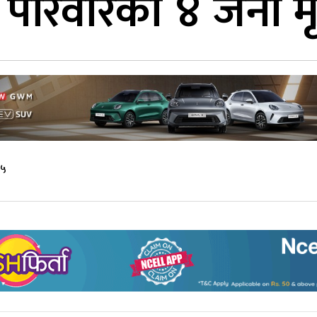
ै परिवारका ४ जना म
२५