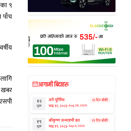
नका ९
ा पाँच
र्षीय
 लागि
आगामी बिदाहरु
ई खबर
ीएसपी
जनै पूर्णिमा
२२ दिन बाँकी
१२
-
भाद्र १२, २०८३
Aug 28, 2026
शुक्र
श्रीकृष्ण जन्माष्टमी व्रत
२९ दिन बाँकी
१९
-
भाद्र १९, २०८३
Sep 4, 2026
शुक्र