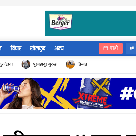
न
विचार
खेलकुद
अन्य
पात्रो
ुर देउवा
पुरबहादुर गुरुङ
तिब्बत