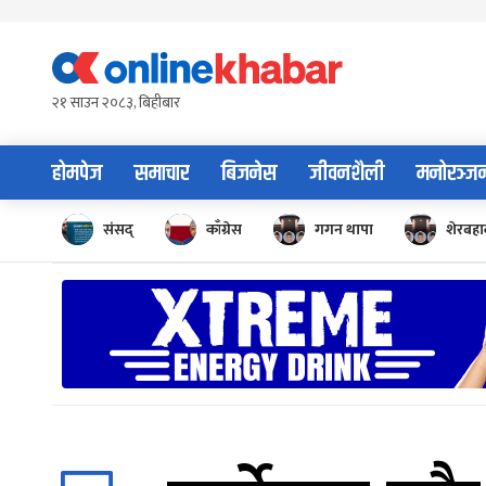
Skip
to
content
२१ साउन २०८३, बिहीबार
होमपेज
समाचार
बिजनेस
जीवनशैली
मनोरञ्ज
संसद्
काँग्रेस
गगन थापा
शेरबहाद