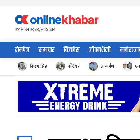
Skip
to
content
२४ साउन २०८३, आइतबार
होमपेज
समाचार
बिजनेस
जीवनशैली
मनोरञ्ज
किरण सिंह
कोटेश्वर
आकर्षण
एम