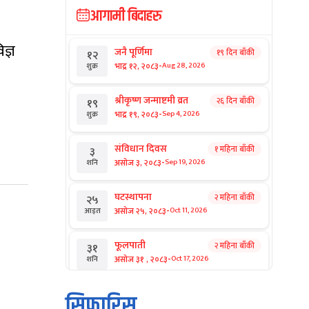
आगामी बिदाहरु
ज्ञ
जनै पूर्णिमा
१९ दिन बाँकी
१२
-
भाद्र १२, २०८३
Aug 28, 2026
शुक्र
श्रीकृष्ण जन्माष्टमी व्रत
२६ दिन बाँकी
१९
-
भाद्र १९, २०८३
Sep 4, 2026
शुक्र
संविधान दिवस
१ महिना बाँकी
३
-
असोज ३, २०८३
Sep 19, 2026
शनि
घटस्थापना
२ महिना बाँकी
२५
-
असोज २५, २०८३
Oct 11, 2026
आइत
फूलपाती
२ महिना बाँकी
३१
-
असोज ३१ , २०८३
Oct 17, 2026
शनि
कार्तिक सङ्क्रान्ति
२ महिना बाँकी
१
सिफारिस
-
कार्तिक १, २०८३
Oct 18, 2026
आइत