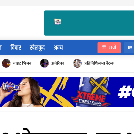
न
विचार
खेलकुद
अन्य
पात्रो
नाइट भिजन
अमेरिका
प्रतिनिधिसभा बैठक