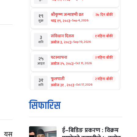
श्रीकृष्ण जन्माष्टमी व्रत
२७ दिन बाँकी
१९
-
भाद्र १९, २०८३
Sep 4, 2026
शुक्र
संविधान दिवस
१ महिना बाँकी
३
-
असोज ३, २०८३
Sep 19, 2026
शनि
घटस्थापना
२ महिना बाँकी
२५
-
असोज २५, २०८३
Oct 11, 2026
आइत
फूलपाती
२ महिना बाँकी
३१
-
असोज ३१ , २०८३
Oct 17, 2026
शनि
कार्तिक सङ्क्रान्ति
२ महिना बाँकी
१
सिफारिस
-
कार्तिक १, २०८३
Oct 18, 2026
आइत
महानवमी
२ महिना बाँकी
३
-
कार्तिक ३, २०८३
Oct 20, 2026
मंगल
ई–बिडिङ प्रकरण : विक्रम
को यस