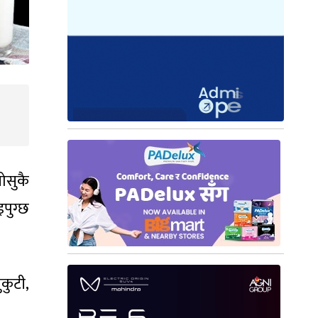
ोसुकै
पुग्छ
कुटी,