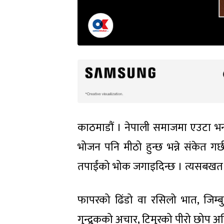
काठमाडौं । नेपाली समाजमा एउटा भ
भोजन पनि मीठो हुन्छ भन्ने संकेत ग
तपाईंको भोक जगाइदिन्छ । त्यसबखत तपाई
फापरको ढिंडो वा रसिलो भात, जिम्बुल
गुन्द्रुकको अचार, टिमुरको पीरो छोप