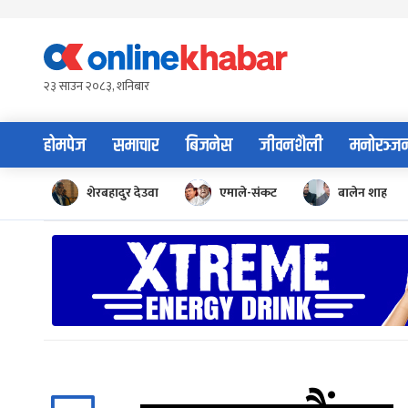
Skip
to
content
२३ साउन २०८३, शनिबार
होमपेज
समाचार
बिजनेस
जीवनशैली
मनोरञ्ज
शेरबहादुर देउवा
एमाले-संकट
बालेन शाह