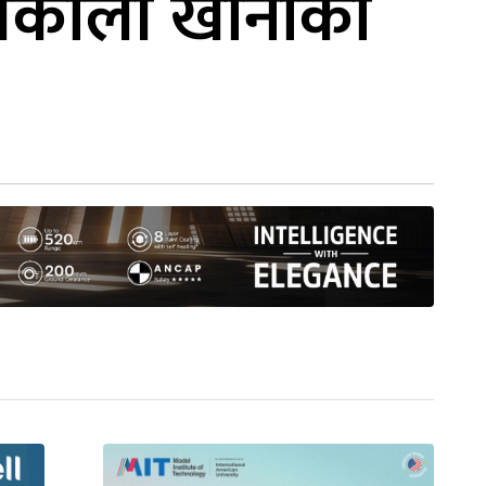
 थकाली खानाका