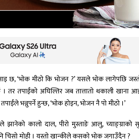
नाइ छ, ‘भोक मीठो कि भोजन ?’ यसले भोक लागेपछि जस्त
र्छ । तर तपाईंको अघिल्तिर जब तात्तातो थकाली खाना आइ
ंले भन्नुपर्ने हुन्छ, ‘भोक होइन, भोजन नै पो मीठो ।’
े झानेको कालो दाल, पीरो मुस्ताङे आलु, च्याङ्ग्राको सु
 अनि चिसो मोही । यस्तो खान्कीले कसको भोक जगाउँदैन ?