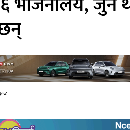
 ६ भोजनालय, जुन
छन्
६:५८