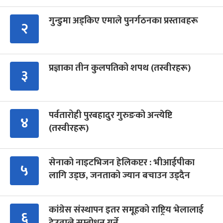
गुन्डुमा अड्किए एमाले पुनर्गठनका प्रस्तावहरू
२
प्रज्ञाका तीन कुलपतिको शपथ (तस्वीरहरू)
३
पर्वतारोही पुरबहादुर गुरुङको अन्त्येष्टि
४
(तस्वीरहरू)
सेनाको नाइटभिजन हेलिकप्टर : भीआईपीका
५
लागि उड्छ, जनताको ज्यान बचाउन उड्दैन
कांग्रेस संस्थापन इतर समूहको राष्ट्रिय भेलालाई
६
देउवाले सम्बोधन गर्ने