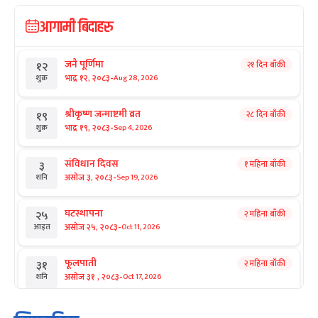
आगामी बिदाहरु
जनै पूर्णिमा
२१ दिन बाँकी
१२
-
भाद्र १२, २०८३
Aug 28, 2026
शुक्र
श्रीकृष्ण जन्माष्टमी व्रत
२८ दिन बाँकी
१९
-
भाद्र १९, २०८३
Sep 4, 2026
शुक्र
संविधान दिवस
१ महिना बाँकी
३
-
असोज ३, २०८३
Sep 19, 2026
शनि
घटस्थापना
२ महिना बाँकी
२५
-
असोज २५, २०८३
Oct 11, 2026
आइत
फूलपाती
२ महिना बाँकी
३१
-
असोज ३१ , २०८३
Oct 17, 2026
शनि
कार्तिक सङ्क्रान्ति
२ महिना बाँकी
१