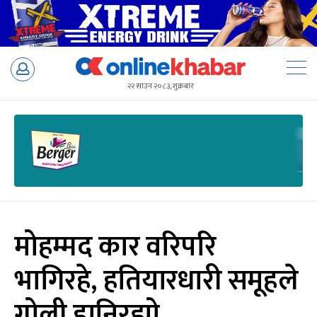
Skip
to
२२ साउन २०८३, शुक्रबार
content
मोहम्मद कार वरिपरि
भागिरहे, हतियारधारी समूहले
गोली हानिरह्यो