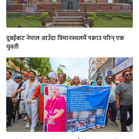
दुबईबाट नेपाल आउँदा विमानस्थलमै पक्राउ परिन् एक
युवती