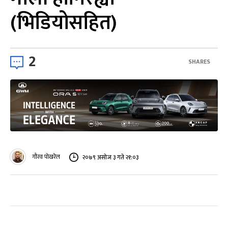
(भिडियोसहित)
2
SHARES
गौरव पोखरेल
२०७९ असोज ३ गते २१:०३