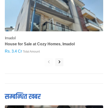
Imadol
B
House for Sale at Cozy Homes, Imadol
B
Rs. 3.4 Cr
R
Total Amount
‹
›
सम्बन्धित खबर