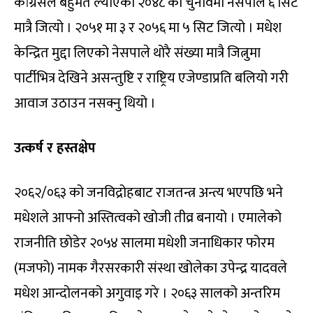
कांग्रेसले बहुमत ल्याएको २०४८ को चुनावमा नेसपाले ६ सिट
मात्रै जित्यो । २०५१ मा ३ र २०५६ मा ५ सिट जित्यो । मधेश
केन्द्रित मुद्दा लिएको नेसपाले थोरै संख्या मात्रै जित्नुमा
पार्टीभित्र देखिने असन्तुष्टि र राष्ट्रिय एजेण्डाप्रति बलियो गरी
आवाज उठाउन नसक्नु थियो ।
उत्कर्ष र हस्तक्षेप
२०६२/०६३ को जनविद्रोहबाट राजतन्त्र अन्त्य भएपछि भने
मधेशले आफ्नो अस्तित्वको खोजी तीव्र बनायो । एमालेको
राजनीति छोडेर २०५४ सालमा मधेशी जनाधिकार फोरम
(मजफो) नामक गैरसरकारी संस्था खोलेका उपेन्द्र यादवले
मधेश आन्दोलनको अगुवाइ गरे । २०६३ सालको अन्तरिम