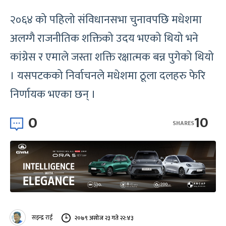
२०६४ को पहिलो संविधानसभा चुनावपछि मधेशमा
अलग्गै राजनीतिक शक्तिको उदय भएको थियो भने
कांग्रेस र एमाले जस्ता शक्ति रक्षात्मक बन्न पुगेको थियो
। यसपटकको निर्वाचनले मधेशमा ठूला दलहरु फेरि
निर्णायक भएका छन् ।
0
10
SHARES
सइन्द्र राई
२०७९ असोज २३ गते २२:४३