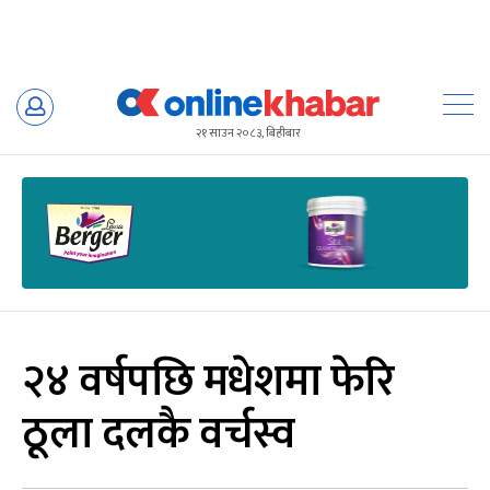
Skip
to
२१ साउन २०८३, बिहीबार
content
२४ वर्षपछि मधेशमा फेरि
ठूला दलकै वर्चस्व