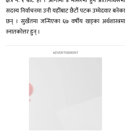
क्षेत्र नं. १ बाटै हो । आगामी ४ मंसिरमा हुने प्रतिनिधिसभा
सदस्य निर्वाचनमा उनी यहींबाट छैटौं पटक उम्मेदवार बनेका
छन् । सुर्खेतमा जन्मिएका ६७ वर्षीय खड्का अर्थशास्त्रमा
स्नातकोत्तर हुन् ।