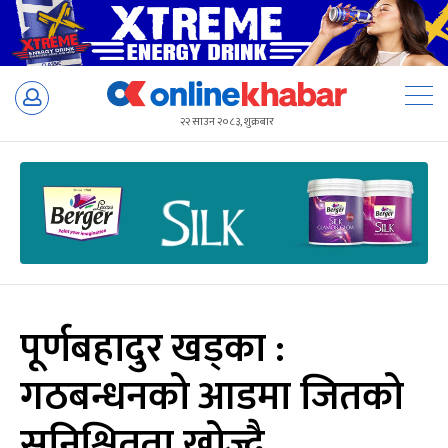
Skip
to
२२ साउन २०८३, शुक्रबार
content
पूर्णबहादुर खड्का :
गठबन्धनको आडमा जितको
सुनिश्चितता खोज्दै