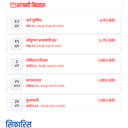
आगामी बिदाहरु
जनै पूर्णिमा
२१ दिन बाँकी
१२
-
भाद्र १२, २०८३
Aug 28, 2026
शुक्र
श्रीकृष्ण जन्माष्टमी व्रत
२८ दिन बाँकी
१९
-
भाद्र १९, २०८३
Sep 4, 2026
शुक्र
संविधान दिवस
१ महिना बाँकी
३
-
असोज ३, २०८३
Sep 19, 2026
शनि
घटस्थापना
२ महिना बाँकी
२५
-
असोज २५, २०८३
Oct 11, 2026
आइत
फूलपाती
२ महिना बाँकी
३१
-
असोज ३१ , २०८३
Oct 17, 2026
शनि
कार्तिक सङ्क्रान्ति
२ महिना बाँकी
१
सिफारिस
-
कार्तिक १, २०८३
Oct 18, 2026
आइत