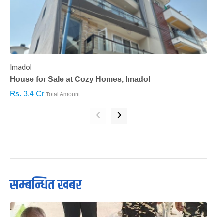
Imadol
B
House for Sale at Cozy Homes, Imadol
B
Rs. 3.4 Cr
R
Total Amount
‹
›
सम्बन्धित खबर