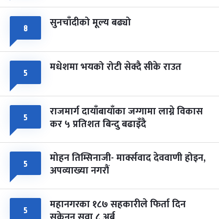
सुनचाँदीको मूल्य बढ्यो
८
मधेशमा भयको रोटी सेक्दै सीके राउत
५
राजमार्ग दायाँबायाँका जग्गामा लाग्ने विकास
५
कर ५ प्रतिशत बिन्दु बढाइँदै
मोहन तिम्सिनाजी- मार्क्सवाद देववाणी होइन,
५
अपव्याख्या नगरौं
महानगरका १८७ सहकारीले फिर्ता दिन
५
सकेनन् सवा ८ अर्ब