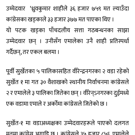
उम्मेदवार ‘ध्रुवकुमार शाहीले ३६ हजार ७५९ मत ल्याउँदा
कांग्रेसका खड्काले ३३ हजार ३७७ मत पाएका थिए ।
यो पटक खड्का पाँचदलीय सत्ता गठबन्धनका साझा
उम्मेदवार छन् । उनीसँग एमालेका उनै शाही प्रतिस्पर्धा
गर्दैछन्, तर एकल बलमा ।
पूर्वी सुर्खेतका ५ पालिकासहित वीरेन्द्रनगरका २ वडा रहेको
सुर्खेत १ मा गत ३० वैशाखको स्थानीय निर्वाचनमा कांग्रेसले
२ र एमालेले ३ पालिका जितेका छन् । वीरेन्ऽनगरका दुईमध्ये
एक वडामा एमाले र अर्कोमा कांग्रेसले जितेको छ ।
सुर्खेत-१ मा वडाअध्यक्षका उम्मेदवारहरूले पाएको दलगत
मतमा कांग्रेस अगाडि छ । कांग्रेसले ३५ हजार ८५६, एमालेले