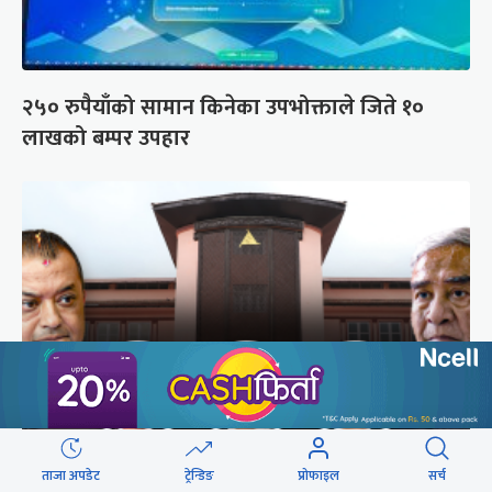
२५० रुपैयाँको सामान किनेका उपभोक्ताले जिते १०
लाखको बम्पर उपहार
अब सर्वोच्चले कसरी गर्छ कांग्रेस विवादको सुनुवाइ ?
ताजा अपडेट
ट्रेन्डिङ
प्रोफाइल
सर्च