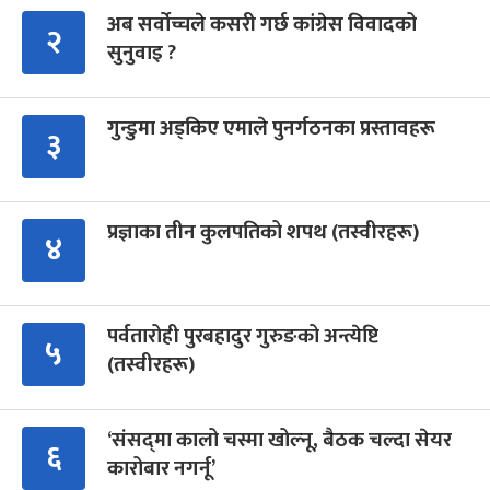
अब सर्वोच्चले कसरी गर्छ कांग्रेस विवादको
२
सुनुवाइ ?
गुन्डुमा अड्किए एमाले पुनर्गठनका प्रस्तावहरू
३
प्रज्ञाका तीन कुलपतिको शपथ (तस्वीरहरू)
४
पर्वतारोही पुरबहादुर गुरुङको अन्त्येष्टि
५
(तस्वीरहरू)
‘संसद्‍मा कालो चस्मा खोल्नू, बैठक चल्दा सेयर
६
कारोबार नगर्नू’