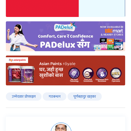
उम्मेदवार प्रोफाइल
गठबन्धन
पूर्णबहादुर खड्का