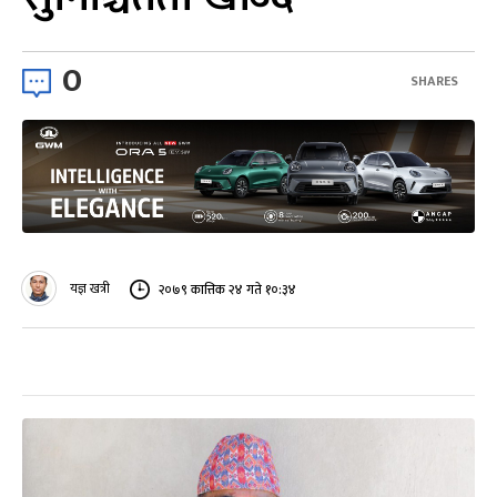
0
SHARES
यज्ञ खत्री
२०७९ कात्तिक २४ गते १०:३४