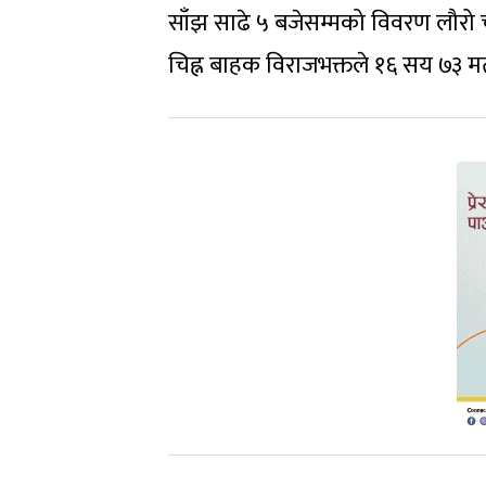
साँझ साढे ५ बजेसम्मको विवरण लौरो चु
चिह्न बाहक विराजभक्तले १६ सय ७३ म