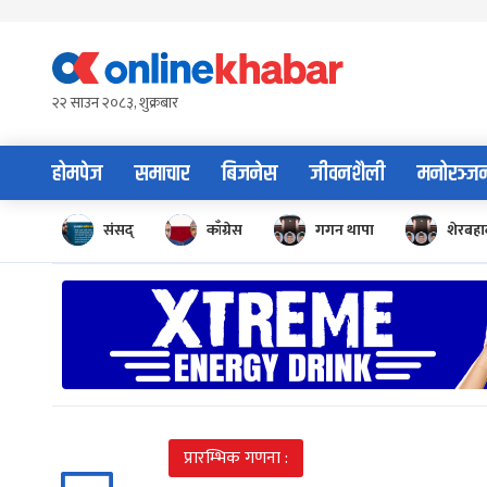
Skip
to
content
२२ साउन २०८३, शुक्रबार
होमपेज
समाचार
बिजनेस
जीवनशैली
मनोरञ्ज
संसद्
काँग्रेस
गगन थापा
शेरबहाद
प्रारम्भिक गणना :