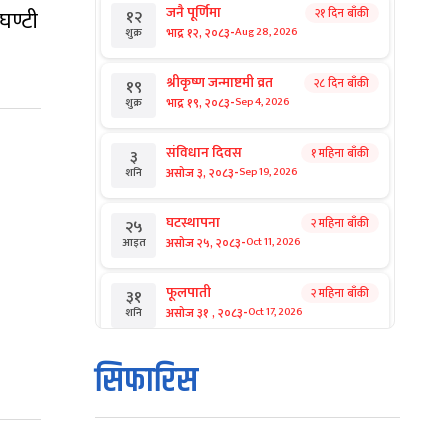
जनै पूर्णिमा
घण्टी
२१ दिन बाँकी
१२
-
भाद्र १२, २०८३
Aug 28, 2026
शुक्र
श्रीकृष्ण जन्माष्टमी व्रत
२८ दिन बाँकी
१९
-
भाद्र १९, २०८३
Sep 4, 2026
शुक्र
संविधान दिवस
१ महिना बाँकी
३
-
असोज ३, २०८३
Sep 19, 2026
शनि
घटस्थापना
२ महिना बाँकी
२५
-
असोज २५, २०८३
Oct 11, 2026
आइत
फूलपाती
२ महिना बाँकी
३१
-
असोज ३१ , २०८३
Oct 17, 2026
शनि
कार्तिक सङ्क्रान्ति
२ महिना बाँकी
१
सिफारिस
-
कार्तिक १, २०८३
Oct 18, 2026
आइत
महानवमी
२ महिना बाँकी
३