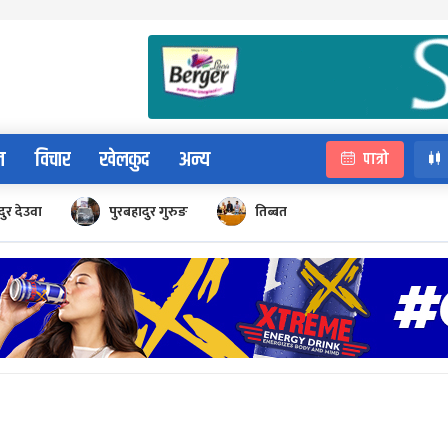
न
विचार
खेलकुद
अन्य
पात्रो
ुर देउवा
पुरबहादुर गुरुङ
तिब्बत