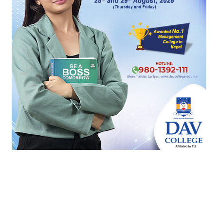
रोल्पाको जेलबाङमा भेटियो रेड पाण्डा