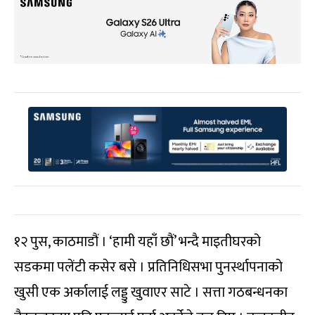
१२ पुस, काठमाडौं । ‘हामी यहाँ छौं’ भन्दै माइतीघरको
सडकमा पलेंटी कसेर बसे । प्रतिनिधिसभा पुनर्स्थापनाको
खुसी एक अर्कालाई लड्डु खुवाएर साटे । सत्ता गठबन्धनका