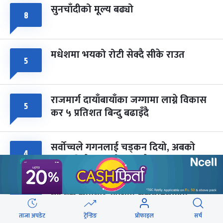
सुनचाँदीको मूल्य बढ्यो
८
मधेशमा भयको रोटी सेक्दै सीके राउत
५
राजमार्ग दायाँबायाँका जग्गामा लाग्ने विकास
५
कर ५ प्रतिशत बिन्दु बढाइँदै
सर्वोच्चले गगनलाई चड्कन दियो, अबको
४
सभापति देउवा : मोहन बस्नेत
ब्लु बस सेवाबाट लैंगिक असमानतालाई
४
प्रोत्साहन नगर्ने नीति लिएका हौं : मन्त्री बादी
ताजा अपडेट
ट्रेन्डिङ
प्रोफाइल
सर्च