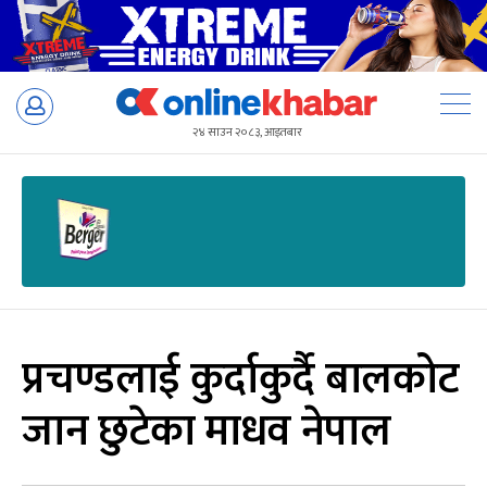
Skip
to
२४ साउन २०८३, आइतबार
content
प्रचण्डलाई कुर्दाकुर्दै बालकोट
जान छुटेका माधव नेपाल