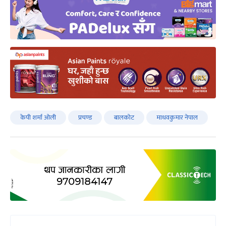
केपी शर्मा ओली
प्रचण्ड
बालकोट
माधवकुमार नेपाल