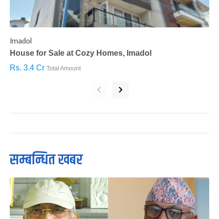
Imadol
B
House for Sale at Cozy Homes, Imadol
B
Rs. 3.4 Cr
R
Total Amount
‹
›
सम्बन्धित खबर