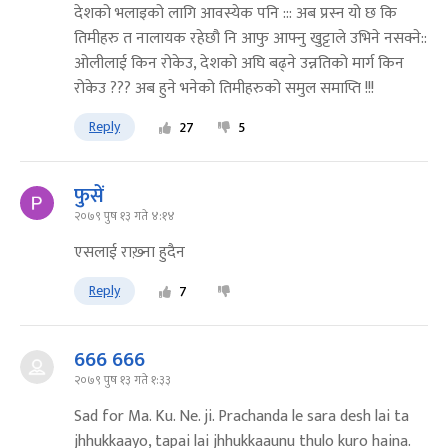
देशको भलाइको लागि आवस्येक पनि ::: अब प्रस्न यो छ कि
तिमीहरु त नालायक रहेछौ नि आफु आफ्नु खुट्टाले उभिने नसक्ने::
ओलीलाई किन रोकेउ, देशको अघि बढ्ने उन्नतिको मार्ग किन
रोकेउ ??? अब हुने भनेको तिमीहरुको समुल समाप्ति !!!
Reply
27
5
फुसें
२०७९ पुष १३ गते ४:१४
एसलाई राख़्ना हुदैन
Reply
7
666 666
२०७९ पुष १३ गते १:३३
Sad for Ma. Ku. Ne. ji. Prachanda le sara desh lai ta
jhhukkaayo, tapai lai jhhukkaaunu thulo kuro haina.