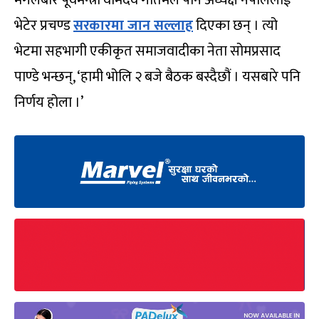
मंगलबार पूर्वमन्त्री वामदेव गौतमले पनि अध्यक्ष नेपाललाई
भेटेर प्रचण्ड
सरकारमा जान सल्लाह
दिएका छन् । त्यो
भेटमा सहभागी एकीकृत समाजवादीका नेता सोमप्रसाद
पाण्डे भन्छन्, ‘हामी भोलि २ बजे बैठक बस्दैछौं । यसबारे पनि
निर्णय होला ।’