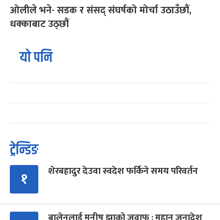
ओलीले भने- सडक र संसद् संघर्षको मोर्चा उठाउँछौं,
धक्काबाट उठ्छौं
यो पनि
ट्रेन्डिङ
शेरबहादुर देउवा स्वदेश फर्किने समय परिवर्तन
१
बालेनलाई मनीष झाको जवाफ : महान जनादेश