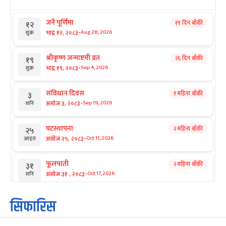
जनै पूर्णिमा
१९ दिन बाँकी
१२
-
भाद्र १२, २०८३
Aug 28, 2026
शुक्र
श्रीकृष्ण जन्माष्टमी व्रत
२६ दिन बाँकी
१९
-
भाद्र १९, २०८३
Sep 4, 2026
शुक्र
संविधान दिवस
१ महिना बाँकी
३
-
असोज ३, २०८३
Sep 19, 2026
शनि
घटस्थापना
२ महिना बाँकी
२५
-
असोज २५, २०८३
Oct 11, 2026
आइत
फूलपाती
२ महिना बाँकी
३१
-
असोज ३१ , २०८३
Oct 17, 2026
शनि
कार्तिक सङ्क्रान्ति
२ महिना बाँकी
१
सिफारिस
-
कार्तिक १, २०८३
Oct 18, 2026
आइत