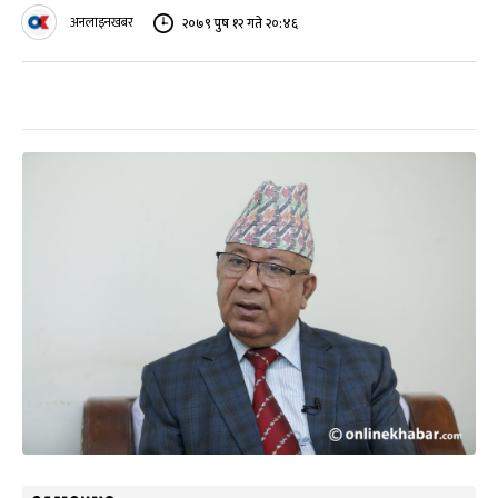
अनलाइनखबर
२०७९ पुष १२ गते २०:४६