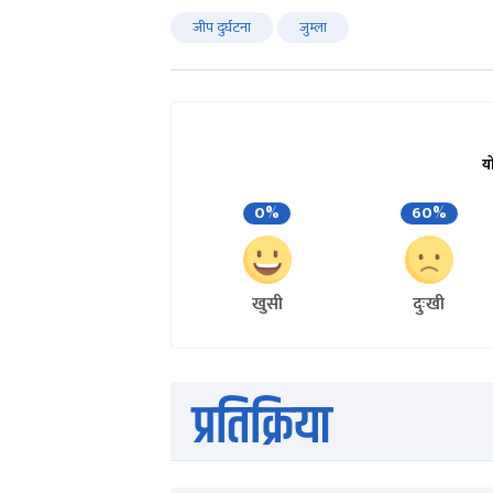
जीप दुर्घटना
जुम्ला
य
0%
60%
खुसी
दुःखी
प्रतिक्रिया