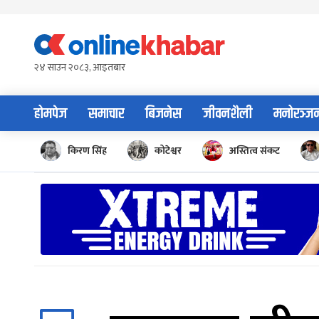
Skip
to
content
२४ साउन २०८३, आइतबार
होमपेज
समाचार
बिजनेस
जीवनशैली
मनोरञ्ज
किरण सिंह
कोटेश्वर
अस्तित्व संकट