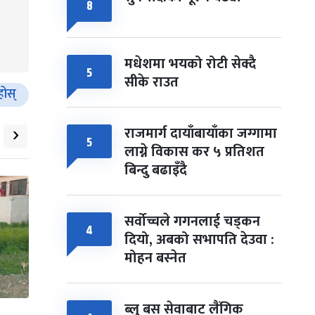
८
मधेशमा भयको रोटी सेक्दै
५
सीके राउत
होस्
›
राजमार्ग दायाँबायाँका जग्गामा
५
लाग्ने विकास कर ५ प्रतिशत
बिन्दु बढाइँदै
सर्वोच्चले गगनलाई चड्कन
४
दियो, अबको सभापति देउवा :
मोहन बस्नेत
ब्लु बस सेवाबाट लैंगिक