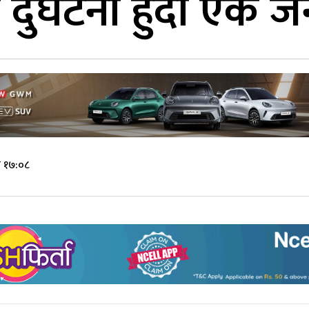
दुर्घटना हुँदा एक जन
े १७:०८