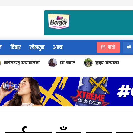
न
विचार
खेलकुद
अन्य
पात्रो
कपिलवस्तु नगरपालिका
हरि ढकाल
कुकुर परिचालन