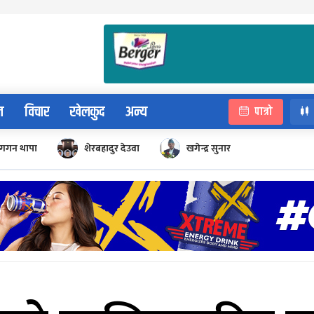
न
विचार
खेलकुद
अन्य
पात्रो
गगन थापा
शेरबहादुर देउवा
खगेन्द्र सुनार