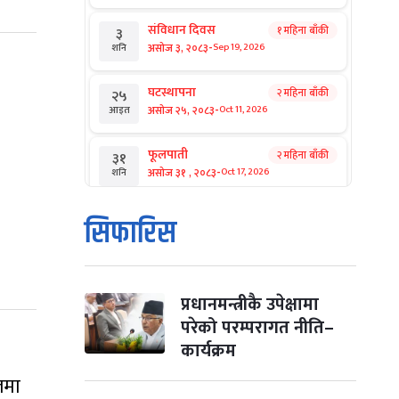
संविधान दिवस
१ महिना बाँकी
३
-
असोज ३, २०८३
Sep 19, 2026
शनि
घटस्थापना
२ महिना बाँकी
२५
-
असोज २५, २०८३
Oct 11, 2026
आइत
फूलपाती
२ महिना बाँकी
३१
-
असोज ३१ , २०८३
Oct 17, 2026
शनि
कार्तिक सङ्क्रान्ति
२ महिना बाँकी
१
सिफारिस
-
कार्तिक १, २०८३
Oct 18, 2026
आइत
महानवमी
२ महिना बाँकी
३
-
कार्तिक ३, २०८३
Oct 20, 2026
मंगल
प्रधानमन्त्रीकै उपेक्षामा
परेको परम्परागत नीति–
विजयादशमी
२ महिना बाँकी
४
कार्यक्रम
-
कार्तिक ४, २०८३
Oct 21, 2026
बुध
लमा