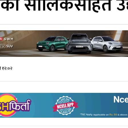
ो सालिकसहित उद्या
े १२:०२