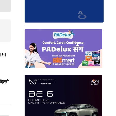
ामा
बैको