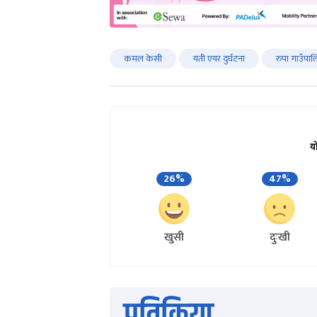
कमल केसी
यती एयर दुर्घटना
रुपा गाउँपा
य
26%
47%
खुसी
दुःखी
प्रतिक्रिया