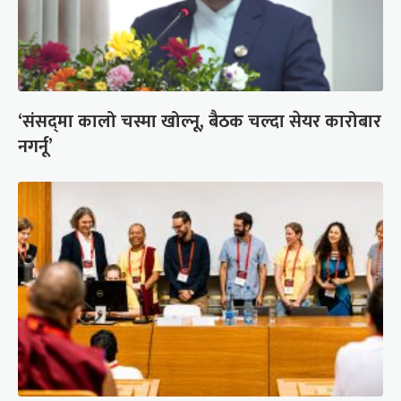
‘संसद्‍मा कालो चस्मा खोल्नू, बैठक चल्दा सेयर कारोबार
नगर्नू’