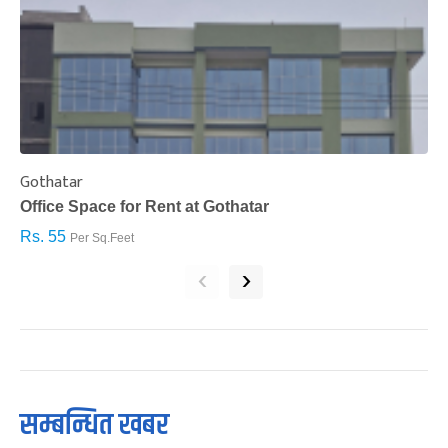
Gothatar
S
Office Space for Rent at Gothatar
H
Rs. 55
R
Per Sq.Feet
‹
›
सम्बन्धित खबर