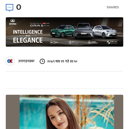
0
SHARES
अनलाइनखबर
२०७९ माघ १९ गते ११:५०