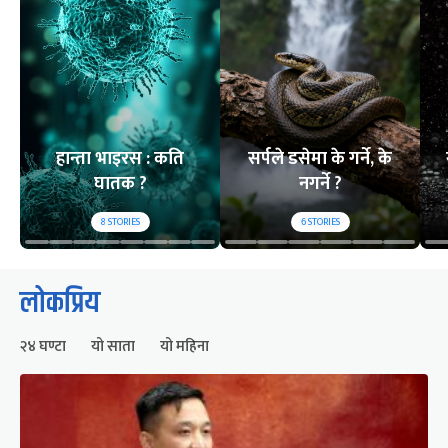
हान्ता भाइरस : कति
सर्पले डसेमा के गर्ने, के
घातक ?
नगर्ने ?
8
STORIES
6
STORIES
लोकप्रिय
२४ घण्टा
यो साता
यो महिना