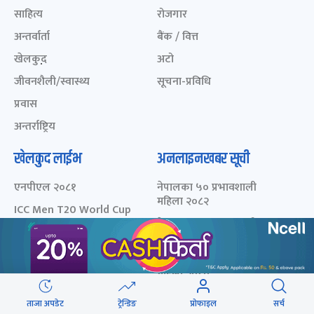
साहित्य
रोजगार
अन्तर्वार्ता
बैंक / वित्त
खेलकुद़़
अटो
जीवनशैली/स्वास्थ्य
सूचना-प्रविधि
प्रवास
अन्तर्राष्ट्रिय
खेलकुद लाईभ
अनलाइनखबर सूची
एनपीएल २०८१
नेपालका ५० प्रभावशाली
महिला २०८२
ICC Men T20 World Cup
2024
नेपालका ५० प्रभावशाली
महिला २०८१
IPL 2024
नेपालका ५० प्रभावशाली
Aaha RARA Pokhara
महिला २०८०
gold cup
चालीस मुनिका चालीस- २०८३
Nepal Super League -
ताजा अपडेट
ट्रेन्डिङ
प्रोफाइल
सर्च
- छनोट मनोनयन फर्म