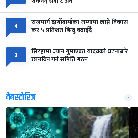
सकेनन् सवा ८ अर्ब
राजमार्ग दायाँबायाँका जग्गामा लाग्ने विकास
४
कर ५ प्रतिशत बिन्दु बढाइँदै
सिरहामा ज्यान गुमाएका यादवको घटनाबारे
३
छानबिन गर्न समिति गठन
वेबस्टोरिज