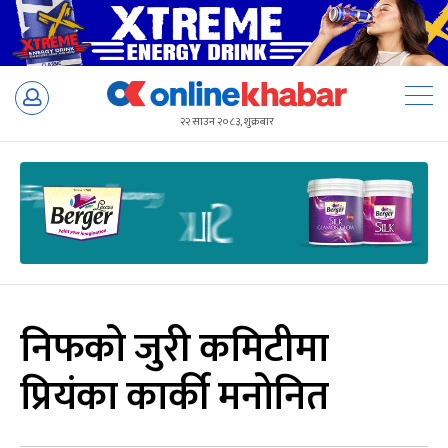
Skip
to
२२ साउन २०८३, शुक्रबार
content
निफको जुरी कमिटीमा
प्रियंका कार्की मनोनित