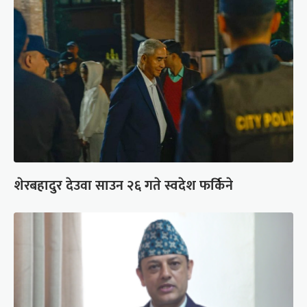
शेरबहादुर देउवा साउन २६ गते स्वदेश फर्किने