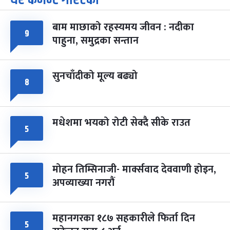
-
चैत्र ७, २०८३
Mar 21, 2027
आइत
बाम माछाको रहस्यमय जीवन : नदीका
फागुपूर्णिमा
७ महिना बाँकी
८
९
पाहुना, समुद्रका सन्तान
-
चैत्र ८, २०८३
Mar 22, 2027
सोम
सुनचाँदीको मूल्य बढ्यो
८
मधेशमा भयको रोटी सेक्दै सीके राउत
५
मोहन तिम्सिनाजी- मार्क्सवाद देववाणी होइन,
५
अपव्याख्या नगरौं
महानगरका १८७ सहकारीले फिर्ता दिन
५