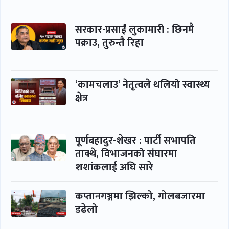
सरकार-प्रसाईं लुकामारी : छिनमै
पक्राउ, तुरुन्तै रिहा
‘कामचलाउ’ नेतृत्वले थलियो स्वास्थ्य
क्षेत्र
पूर्णबहादुर-शेखर : पार्टी सभापति
ताक्थे, विभाजनको संघारमा
शशांकलाई अघि सारे
कप्तानगञ्जमा झिल्को, गोलबजारमा
डढेलो