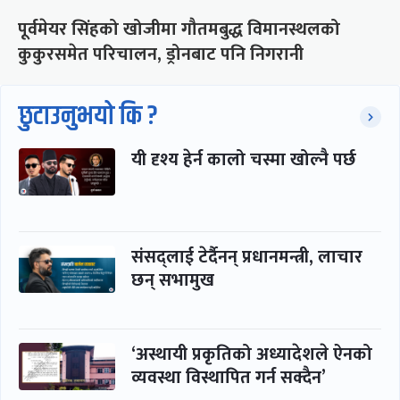
पूर्वमेयर सिंहको खोजीमा गौतमबुद्ध विमानस्थलको
कुकुरसमेत परिचालन, ड्रोनबाट पनि निगरानी
छुटाउनुभयो कि ?
यी दृश्य हेर्न कालो चस्मा खोल्नै पर्छ
संसद्लाई टेर्दैनन् प्रधानमन्त्री, लाचार
छन् सभामुख
‘अस्थायी प्रकृतिको अध्यादेशले ऐनको
व्यवस्था विस्थापित गर्न सक्दैन’