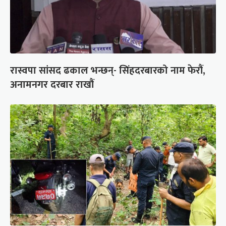
रास्वपा सांसद ढकाल भन्छन्- सिंहदरबारको नाम फेरौं,
अनामनगर दरबार राखौं