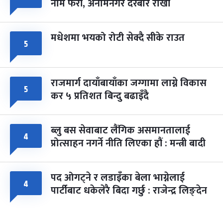
नाम फेरौं, अनामनगर दरबार राखौं
मधेशमा भयको रोटी सेक्दै सीके राउत
५
राजमार्ग दायाँबायाँका जग्गामा लाग्ने विकास
५
कर ५ प्रतिशत बिन्दु बढाइँदै
ब्लु बस सेवाबाट लैंगिक असमानतालाई
४
प्रोत्साहन नगर्ने नीति लिएका हौं : मन्त्री बादी
पद ओगट्ने र लडाइँका बेला भाग्नेलाई
४
पार्टीबाट धकेलेरै बिदा गर्छु : राजेन्द्र लिङ्देन