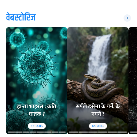
वेबस्टोरिज
हान्ता भाइरस : कति
सर्पले डसेमा के गर्ने, के
घातक ?
नगर्ने ?
8
STORIES
6
STORIES