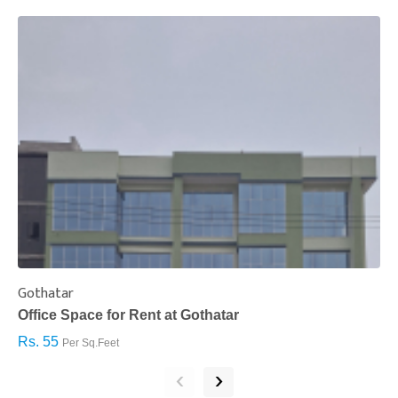
Gothatar
S
Office Space for Rent at Gothatar
H
Rs. 55
R
Per Sq.Feet
‹
›