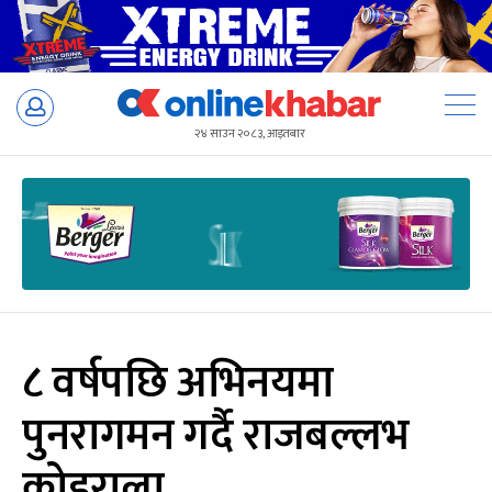
Skip
to
२४ साउन २०८३, आइतबार
content
८ वर्षपछि अभिनयमा
पुनरागमन गर्दै राजबल्लभ
कोइराला