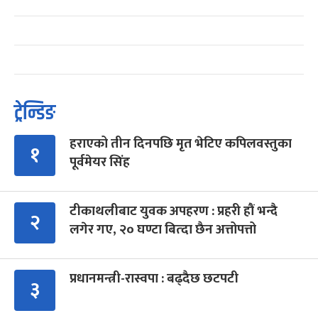
ट्रेन्डिङ
हराएको तीन दिनपछि मृत भेटिए कपिलवस्तुका
१
पूर्वमेयर सिंह
टीकाथलीबाट युवक अपहरण : प्रहरी हौं भन्दै
२
लगेर गए, २० घण्टा बित्दा छैन अत्तोपत्तो
प्रधानमन्त्री-रास्वपा : बढ्दैछ छटपटी
३