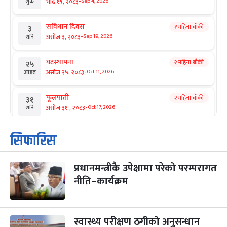
-
भाद्र १९, २०८३
Sep 4, 2026
शुक्र
संविधान दिवस
१ महिना बाँकी
३
-
असोज ३, २०८३
Sep 19, 2026
शनि
घटस्थापना
२ महिना बाँकी
२५
-
असोज २५, २०८३
Oct 11, 2026
आइत
फूलपाती
२ महिना बाँकी
३१
-
असोज ३१ , २०८३
Oct 17, 2026
शनि
कार्तिक सङ्क्रान्ति
२ महिना बाँकी
१
सिफारिस
-
कार्तिक १, २०८३
Oct 18, 2026
आइत
प्रधानमन्त्रीकै उपेक्षामा परेको परम्परागत
महानवमी
२ महिना बाँकी
३
-
नीति–कार्यक्रम
कार्तिक ३, २०८३
Oct 20, 2026
मंगल
विजयादशमी
२ महिना बाँकी
४
-
कार्तिक ४, २०८३
Oct 21, 2026
बुध
स्वास्थ्य परीक्षण ठगीको अनुसन्धान