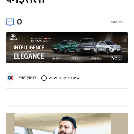
0
SHARES
अनलाइनखबर
२०७९ माघ २९ गते ११:२८