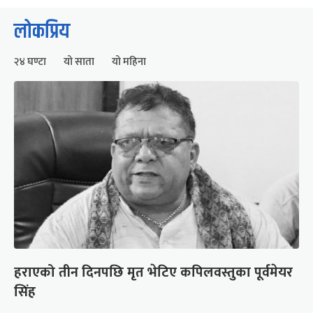
लोकप्रिय
२४ घण्टा
यो साता
यो महिना
हराएको तीन दिनपछि मृत भेटिए कपिलवस्तुका पूर्वमेयर
सिंह