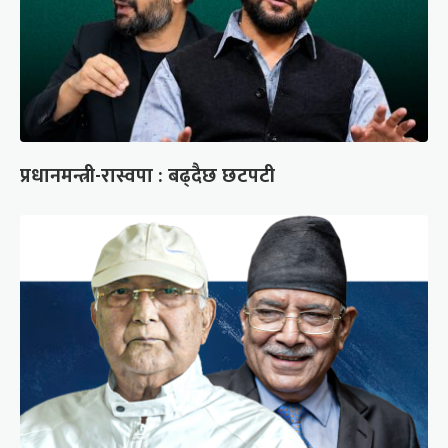
प्रधानमन्त्री-रास्वपा : बढ्दैछ छटपटी