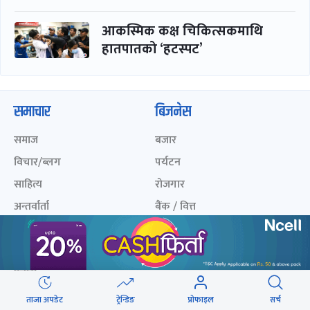
आकस्मिक कक्ष चिकित्सकमाथि
हातपातको ‘हटस्पट’
समाचार
बिजनेस
समाज
बजार
विचार/ब्लग
पर्यटन
साहित्य
रोजगार
अन्तर्वार्ता
बैंक / वित्त
खेलकुद़़
अटो
जीवनशैली/स्वास्थ्य
सूचना-प्रविधि
प्रवास
अन्तर्राष्ट्रिय
ताजा अपडेट
ट्रेन्डिङ
प्रोफाइल
सर्च