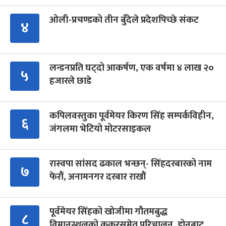
ओली-प्रचण्डको तीन बुँदेले प्रदेशपिच्छे संकट
४
लन्डनप्रति घट्दो आकर्षण, एक वर्षमा ४ लाख २०
५
हजारले छाडे
कपिलवस्तुका पूर्वमेयर किरण सिंह सम्पर्कविहीन,
६
जंगलमा भेटियो मोटरसाइकल
रास्वपा सांसद ढकाल भन्छन्- सिंहदरबारको नाम
७
फेरौं, अनामनगर दरबार राखौं
पूर्वमेयर सिंहको खोजीमा गौतमबुद्ध
८
विमानस्थलको कुकुरसमेत परिचालन, ड्रोनबाट