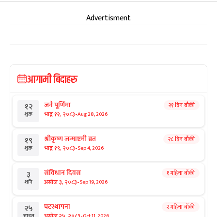
Advertisment
आगामी बिदाहरु
जनै पूर्णिमा
२१ दिन बाँकी
१२
-
भाद्र १२, २०८३
Aug 28, 2026
शुक्र
श्रीकृष्ण जन्माष्टमी व्रत
२८ दिन बाँकी
१९
-
भाद्र १९, २०८३
Sep 4, 2026
शुक्र
संविधान दिवस
१ महिना बाँकी
३
-
असोज ३, २०८३
Sep 19, 2026
शनि
घटस्थापना
२ महिना बाँकी
२५
-
असोज २५, २०८३
Oct 11, 2026
आइत