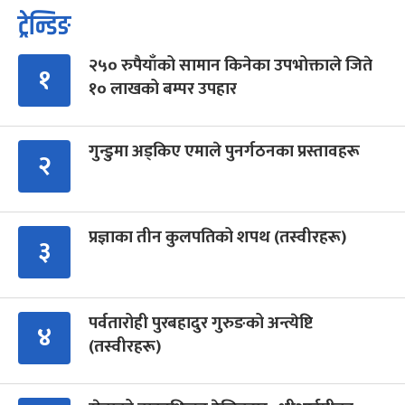
ट्रेन्डिङ
२५० रुपैयाँको सामान किनेका उपभोक्ताले जिते
१
१० लाखको बम्पर उपहार
गुन्डुमा अड्किए एमाले पुनर्गठनका प्रस्तावहरू
२
प्रज्ञाका तीन कुलपतिको शपथ (तस्वीरहरू)
३
पर्वतारोही पुरबहादुर गुरुङको अन्त्येष्टि
४
(तस्वीरहरू)