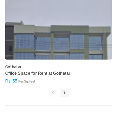
Gothatar
S
Office Space for Rent at Gothatar
H
Rs. 55
R
Per Sq.Feet
‹
›