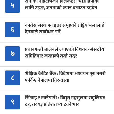
सेनाको नाइटभिजन हेलिकप्टर : भीआईपीका
५
लागि उड्छ, जनताको ज्यान बचाउन उड्दैन
कांग्रेस संस्थापन इतर समूहको राष्ट्रिय भेलालाई
६
देउवाले सम्बोधन गर्ने
प्रधानमन्त्री बालेनले ल्याएको विधेयक संसदीय
७
समितिबाट जस्ताको तस्तै सदर
शैक्षिक क्रेडिट बैंक : विदेशमा अध्ययन पूरा नगरी
८
फर्किए नेपालमा निरन्तरता
सिँचाइ र खानेपानी : विद्युत् महसुलमा सहुलियत
९
दर, तर १३ प्रतिशत भ्याटको भार