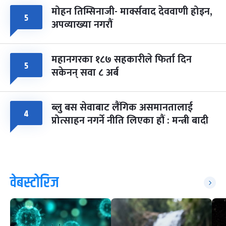
मोहन तिम्सिनाजी- मार्क्सवाद देववाणी होइन,
५
अपव्याख्या नगरौं
महानगरका १८७ सहकारीले फिर्ता दिन
५
सकेनन् सवा ८ अर्ब
ब्लु बस सेवाबाट लैंगिक असमानतालाई
४
प्रोत्साहन नगर्ने नीति लिएका हौं : मन्त्री बादी
वेबस्टोरिज