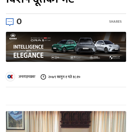
0
SHARES
अनलाइनखबर
२०७९ फागुन १ गते १८:१०