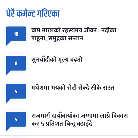
धेरै कमेन्ट गरिएका
पूर्णिमा व्रत
७ महिना बाँकी
७
-
चैत्र ७, २०८३
Mar 21, 2027
आइत
बाम माछाको रहस्यमय जीवन : नदीका
फागुपूर्णिमा
७ महिना बाँकी
८
१०
पाहुना, समुद्रका सन्तान
-
चैत्र ८, २०८३
Mar 22, 2027
सोम
सुनचाँदीको मूल्य बढ्यो
८
मधेशमा भयको रोटी सेक्दै सीके राउत
५
राजमार्ग दायाँबायाँका जग्गामा लाग्ने विकास
५
कर ५ प्रतिशत बिन्दु बढाइँदै