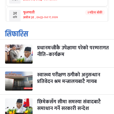
फूलपाती
२ महिना बाँकी
३१
-
असोज ३१ , २०८३
Oct 17, 2026
शनि
कार्तिक सङ्क्रान्ति
२ महिना बाँकी
१
सिफारिस
-
कार्तिक १, २०८३
Oct 18, 2026
आइत
प्रधानमन्त्रीकै उपेक्षामा परेको परम्परागत
महानवमी
२ महिना बाँकी
३
-
नीति–कार्यक्रम
कार्तिक ३, २०८३
Oct 20, 2026
मंगल
विजयादशमी
२ महिना बाँकी
४
-
कार्तिक ४, २०८३
Oct 21, 2026
बुध
स्वास्थ्य परीक्षण ठगीको अनुसन्धान
प्रतिवेदन श्रम मन्त्रालयबाटै गायब
पापा‌ङ्कुशा एकादशी व्रत
२ महिना बाँकी
५
-
कार्तिक ५, २०८३
Oct 22, 2026
बिहि
छिमेकसँग सीमा समस्या संवादबाटै
कुकुर तिहार
३ महिना बाँकी
२२
-
कार्तिक २२, २०८३
समाधान गर्ने सरकारी सन्देश
Nov 8, 2026
आइत