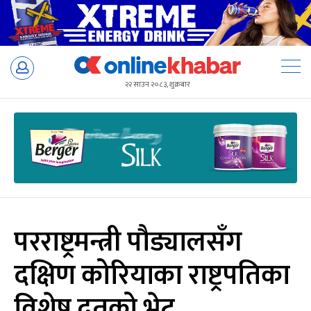
Skip
to
२२ साउन २०८३, शुक्रबार
content
परराष्ट्रमन्त्री पौड्यालसँग
दक्षिण कोरियाका राष्ट्रपतिका
विशेष दूतको भेट