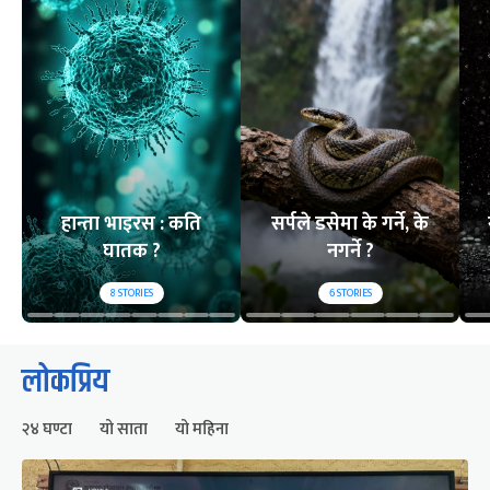
हान्ता भाइरस : कति
सर्पले डसेमा के गर्ने, के
घातक ?
नगर्ने ?
8
STORIES
6
STORIES
लोकप्रिय
२४ घण्टा
यो साता
यो महिना