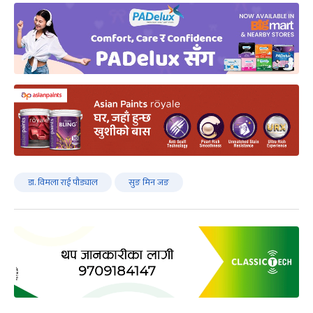
डा. विमला राई पौड्याल
सुङ मिन जङ