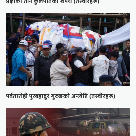
प्रज्ञाका तीन कुलपतिको शपथ (तस्वीरहरू)
पर्वतारोही पुरबहादुर गुरुङको अन्त्येष्टि (तस्वीरहरू)