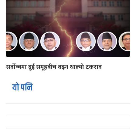
सर्वोच्चमा दुई समूहबीच बढ्न थाल्यो टकराव
यो पनि