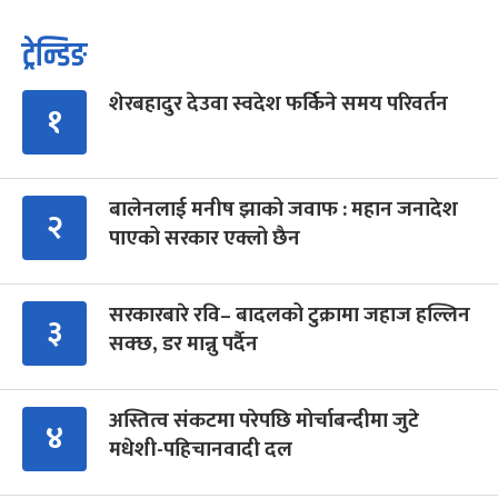
ट्रेन्डिङ
शेरबहादुर देउवा स्वदेश फर्किने समय परिवर्तन
१
बालेनलाई मनीष झाको जवाफ : महान जनादेश
२
पाएको सरकार एक्लो छैन
सरकारबारे रवि– बादलको टुक्रामा जहाज हल्लिन
३
सक्छ, डर मान्नु पर्दैन
अस्तित्व संकटमा परेपछि मोर्चाबन्दीमा जुटे
४
मधेशी-पहिचानवादी दल