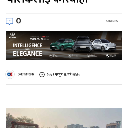
0
SHARES
अनलाइनखबर
२०७९ फागुन १६ गते १४:१०