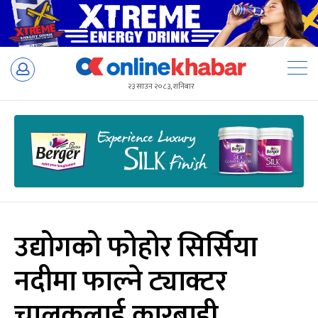
Skip
to
२३ साउन २०८३, शनिबार
content
उद्योगको फोहोर सिर्सिया
नदीमा फाल्ने ट्याक्टर
चालकलाई कारबाही