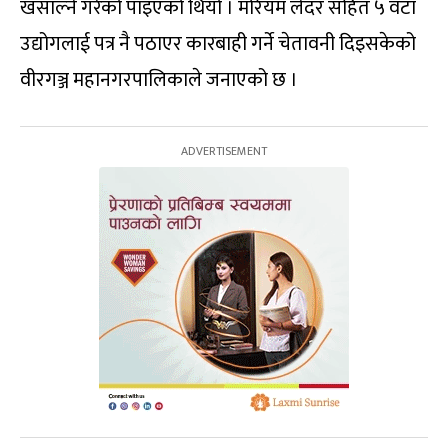
खसाल्ने गरेको पाइएको थियो । मरियम लेदर सहित ५ वटा
उद्योगलाई पत्र नै पठाएर कारबाही गर्ने चेतावनी दिइसकेको
वीरगञ्ज महानगरपालिकाले जनाएको छ ।