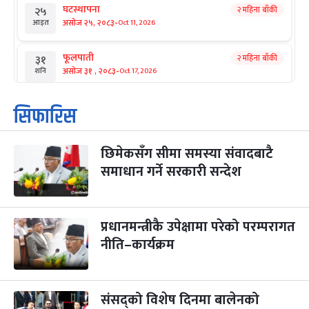
घटस्थापना
२ महिना बाँकी
२५
-
असोज २५, २०८३
Oct 11, 2026
आइत
फूलपाती
२ महिना बाँकी
३१
-
असोज ३१ , २०८३
Oct 17, 2026
शनि
कार्तिक सङ्क्रान्ति
२ महिना बाँकी
१
सिफारिस
-
कार्तिक १, २०८३
Oct 18, 2026
आइत
छिमेकसँग सीमा समस्या संवादबाटै
महानवमी
२ महिना बाँकी
३
-
समाधान गर्ने सरकारी सन्देश
कार्तिक ३, २०८३
Oct 20, 2026
मंगल
विजयादशमी
२ महिना बाँकी
४
-
कार्तिक ४, २०८३
Oct 21, 2026
बुध
प्रधानमन्त्रीकै उपेक्षामा परेको परम्परागत
नीति–कार्यक्रम
पापा‌ङ्कुशा एकादशी व्रत
२ महिना बाँकी
५
-
कार्तिक ५, २०८३
Oct 22, 2026
बिहि
संसद्को विशेष दिनमा बालेनको
कुकुर तिहार
३ महिना बाँकी
२२