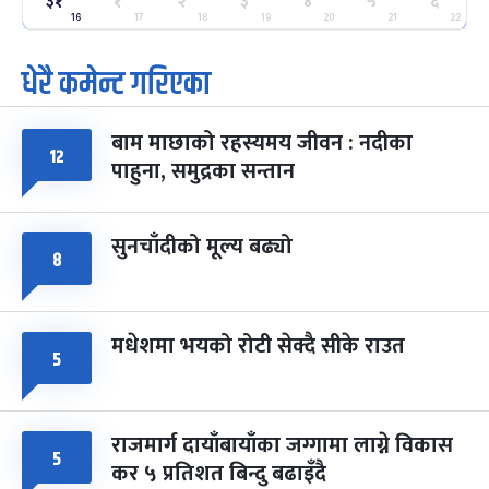
३१
१
२
३
४
५
६
२५
-
फाल्गुन २५, २०८३
Mar 9, 2027
मंगल
16
17
18
19
20
21
22
धेरै कमेन्ट गरिएका
पूर्णिमा व्रत
७ महिना बाँकी
७
-
चैत्र ७, २०८३
Mar 21, 2027
आइत
बाम माछाको रहस्यमय जीवन : नदीका
फागुपूर्णिमा
१२
७ महिना बाँकी
८
पाहुना, समुद्रका सन्तान
-
चैत्र ८, २०८३
Mar 22, 2027
सोम
सुनचाँदीको मूल्य बढ्यो
८
मधेशमा भयको रोटी सेक्दै सीके राउत
५
राजमार्ग दायाँबायाँका जग्गामा लाग्ने विकास
५
कर ५ प्रतिशत बिन्दु बढाइँदै