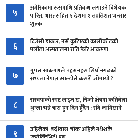
अमेरिकामा रूसमाथि प्रतिबन्ध लगाउने विधेयक
५
पारित, भारतसहित ५ देशमा शतप्रतिशत भन्सार
शुल्क
दिउँसो डाक्टर, नर्स कुटिएको कालीकोटको
६
पलाँता अस्पतालमा राति फेरि आक्रमण
मुगल आक्रमणले तहसनहस सिम्रौनगढको
७
सभ्यता नेपाल खाल्डोले कसरी जोगायो ?
रास्वपाको स्पष्ट लाइन छ, निजी क्षेत्रमा कतिबेला
८
थुन्ला भन्ने त्रास हुन दिन हुँदैन : रवि लामिछाने
उहिलेको ‘बर्दीबास चोक’ अहिले मधेशकै
९
‘कनेक्टिभिटी हब’