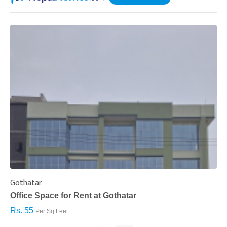
Gothatar
S
Office Space for Rent at Gothatar
H
Rs. 55
R
Per Sq.Feet