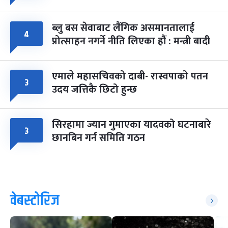
ब्लु बस सेवाबाट लैंगिक असमानतालाई
४
प्रोत्साहन नगर्ने नीति लिएका हौं : मन्त्री बादी
एमाले महासचिवको दाबी- रास्वपाको पतन
३
उदय जत्तिकै छिटो हुन्छ
सिरहामा ज्यान गुमाएका यादवको घटनाबारे
३
छानबिन गर्न समिति गठन
वेबस्टोरिज