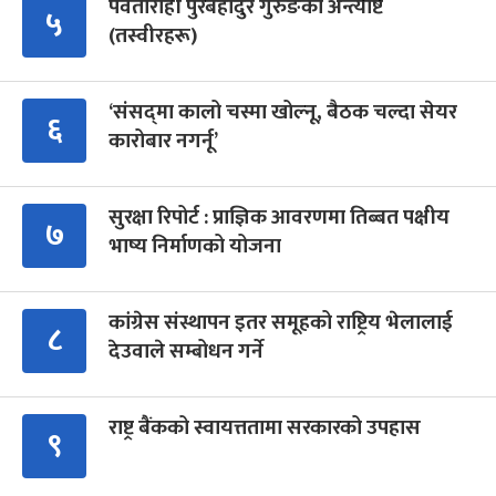
पर्वतारोही पुरबहादुर गुरुङको अन्त्येष्टि
५
(तस्वीरहरू)
‘संसद्‍मा कालो चस्मा खोल्नू, बैठक चल्दा सेयर
६
कारोबार नगर्नू’
सुरक्षा रिपोर्ट : प्राज्ञिक आवरणमा तिब्बत पक्षीय
७
भाष्य निर्माणको योजना
कांग्रेस संस्थापन इतर समूहको राष्ट्रिय भेलालाई
८
देउवाले सम्बोधन गर्ने
राष्ट्र बैंकको स्वायत्ततामा सरकारको उपहास
९