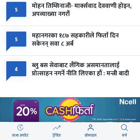
मोहन तिम्सिनाजी- मार्क्सवाद देववाणी होइन,
५
अपव्याख्या नगरौं
महानगरका १८७ सहकारीले फिर्ता दिन
५
सकेनन् सवा ८ अर्ब
ब्लु बस सेवाबाट लैंगिक असमानतालाई
४
प्रोत्साहन नगर्ने नीति लिएका हौं : मन्त्री बादी
वेबस्टोरिज
ताजा अपडेट
ट्रेन्डिङ
प्रोफाइल
सर्च