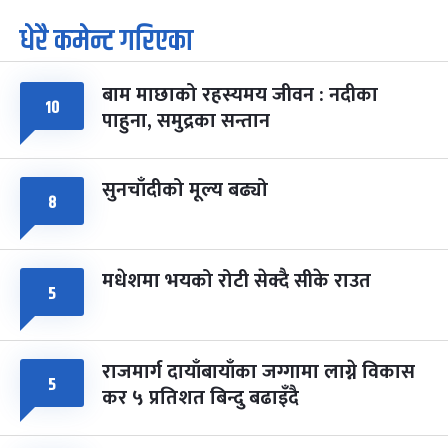
धेरै कमेन्ट गरिएका
पूर्णिमा व्रत
७ महिना बाँकी
७
-
चैत्र ७, २०८३
Mar 21, 2027
आइत
बाम माछाको रहस्यमय जीवन : नदीका
१०
फागुपूर्णिमा
७ महिना बाँकी
८
पाहुना, समुद्रका सन्तान
-
चैत्र ८, २०८३
Mar 22, 2027
सोम
सुनचाँदीको मूल्य बढ्यो
८
मधेशमा भयको रोटी सेक्दै सीके राउत
५
राजमार्ग दायाँबायाँका जग्गामा लाग्ने विकास
५
कर ५ प्रतिशत बिन्दु बढाइँदै