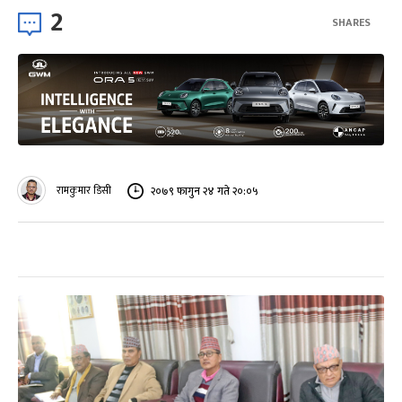
2
SHARES
रामकुमार डिसी
२०७९ फागुन २४ गते २०:०५