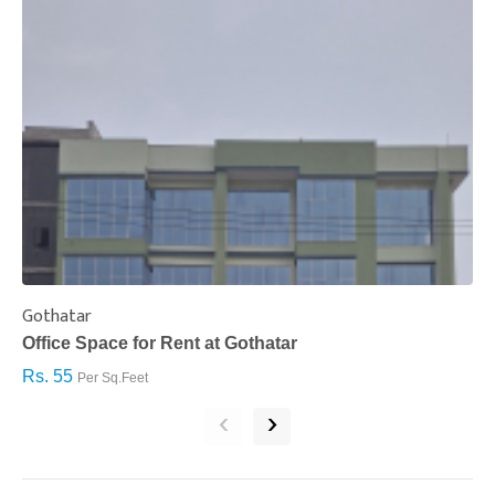
Gothatar
S
Office Space for Rent at Gothatar
H
Rs. 55
R
Per Sq.Feet
‹
›