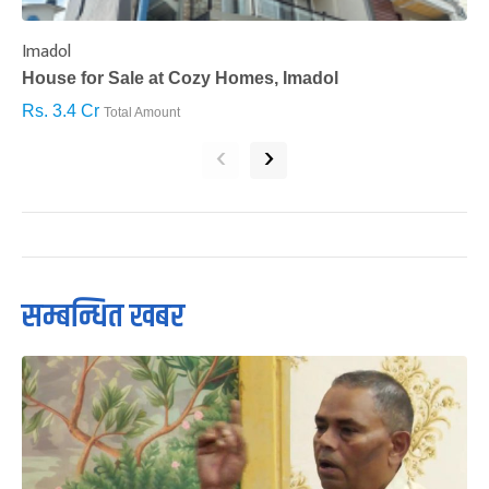
Imadol
B
House for Sale at Cozy Homes, Imadol
B
Rs. 3.4 Cr
R
Total Amount
‹
›
सम्बन्धित खबर