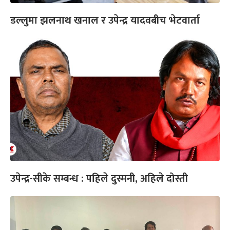
डल्लुमा झलनाथ खनाल र उपेन्द्र यादवबीच भेटवार्ता
उपेन्द्र-सीके सम्बन्ध : पहिले दुस्मनी, अहिले दोस्ती