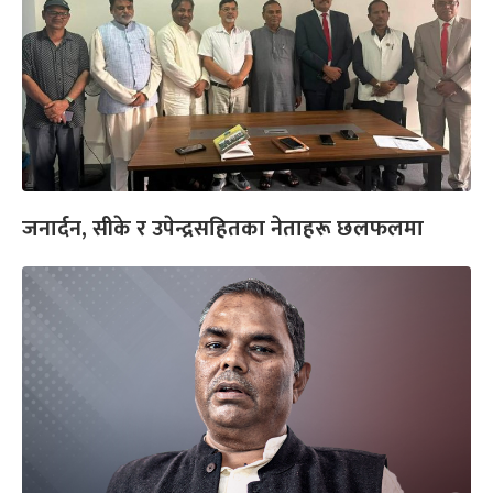
जनार्दन, सीके र उपेन्द्रसहितका नेताहरू छलफलमा