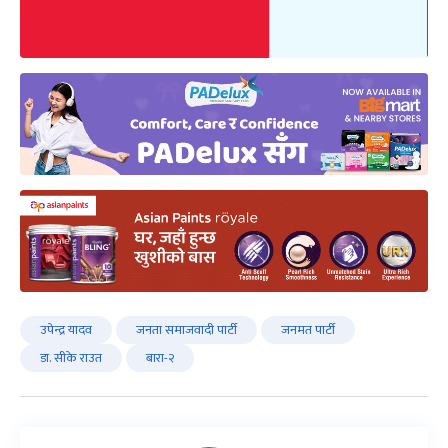
उपेन्द्र यादव
जनता समाजवादी पार्टी
जनमत पार्टी
डा. सीके राउत
बारा-२