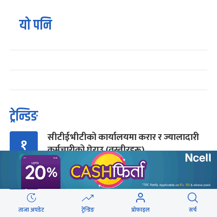
यो पनि
ट्रेन्डिङ
सीटीईभीटीको कार्यालयमा करार र ज्यालादारी
१
कर्मचारीको घेराउ (तस्वीरहरू)
प्रधानमन्त्री-रास्वपा : बढ्दैछ छटपटी
२
ताजा अपडेट
ट्रेन्डिङ
प्रोफाइल
सर्च