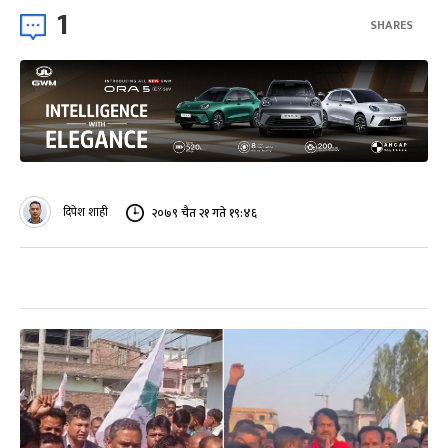
1
SHARES
दिपेश शाही
२०७९ चैत २१ गते १९:४६