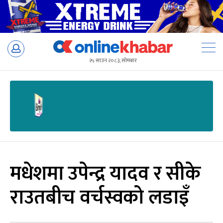
Skip
to
२५ साउन २०८३, सोमबार
content
मधेशमा उपेन्द्र यादव र सीके
राउतबीच वर्चस्वको लडाइँ