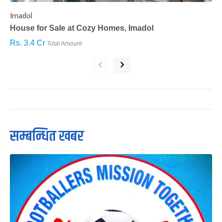
Imadol
B
House for Sale at Cozy Homes, Imadol
B
Rs. 3.4 Cr
R
Total Amount
‹
›
सम्बन्धित खबर