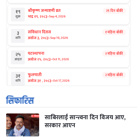
श्रीकृष्ण जन्माष्टमी व्रत
२९ दिन बाँकी
१९
-
भाद्र १९, २०८३
Sep 4, 2026
शुक्र
संविधान दिवस
१ महिना बाँकी
३
-
असोज ३, २०८३
Sep 19, 2026
शनि
घटस्थापना
२ महिना बाँकी
२५
-
असोज २५, २०८३
Oct 11, 2026
आइत
फूलपाती
२ महिना बाँकी
३१
-
असोज ३१ , २०८३
Oct 17, 2026
शनि
कार्तिक सङ्क्रान्ति
२ महिना बाँकी
१
सिफारिस
-
कार्तिक १, २०८३
Oct 18, 2026
आइत
साबिरलाई सान्त्वना दिन विजय आए,
महानवमी
२ महिना बाँकी
३
-
सरकार आएन
कार्तिक ३, २०८३
Oct 20, 2026
मंगल