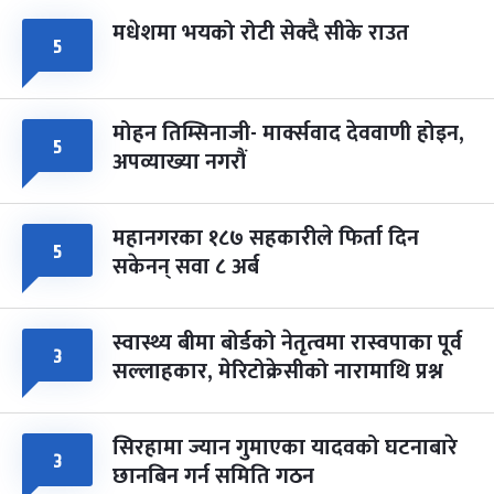
मधेशमा भयको रोटी सेक्दै सीके राउत
५
मोहन तिम्सिनाजी- मार्क्सवाद देववाणी होइन,
५
अपव्याख्या नगरौं
महानगरका १८७ सहकारीले फिर्ता दिन
५
सकेनन् सवा ८ अर्ब
स्वास्थ्य बीमा बोर्डको नेतृत्वमा रास्वपाका पूर्व
३
सल्लाहकार, मेरिटोक्रेसीको नारामाथि प्रश्न
सिरहामा ज्यान गुमाएका यादवको घटनाबारे
३
छानबिन गर्न समिति गठन