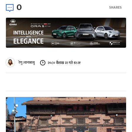
0
SHARES
रेणु त्वानाबासु
२०८० वैशाख २२ गते १२:२१