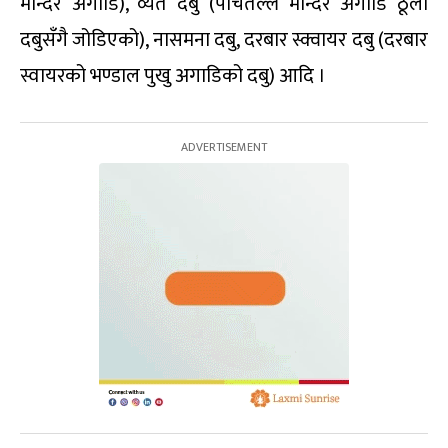
मन्दिर अगाडि), व्यत दबु (पाँचतल्ले मन्दिर अगाडि ठूलो
दबुसँगै जोडिएको), नासमना दबु, दरबार स्क्वायर दबु (दरबार
स्वायरको भण्डाल पुखु अगाडिको दबु) आदि ।