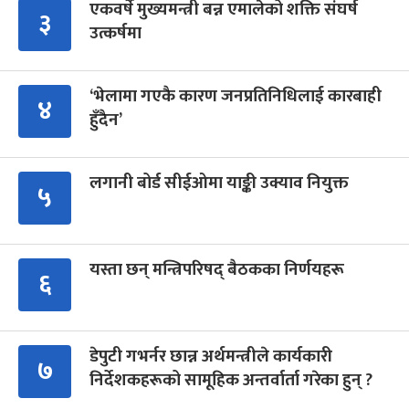
एकवर्षे मुख्यमन्त्री बन्न एमालेको शक्ति संघर्ष
३
उत्कर्षमा
‘भेलामा गएकै कारण जनप्रतिनिधिलाई कारबाही
४
हुँदैन’
लगानी बोर्ड सीईओमा याङ्की उक्याव नियुक्त
५
यस्ता छन् मन्त्रिपरिषद् बैठकका निर्णयहरू
६
डेपुटी गभर्नर छान्न अर्थमन्त्रीले कार्यकारी
७
निर्देशकहरूको सामूहिक अन्तर्वार्ता गरेका हुन् ?