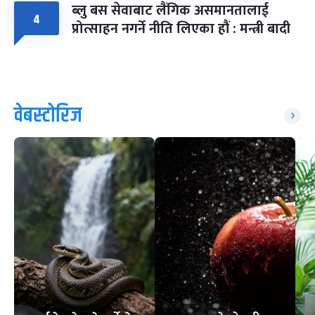
ब्लु बस सेवाबाट लैंगिक असमानतालाई
४
प्रोत्साहन नगर्ने नीति लिएका हौं : मन्त्री बादी
वेबस्टोरिज