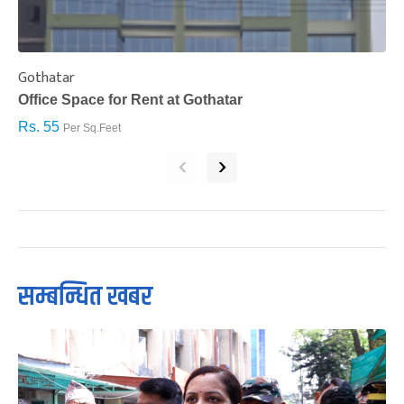
Gothatar
S
Office Space for Rent at Gothatar
H
Rs. 55
R
Per Sq.Feet
‹
›
सम्बन्धित खबर