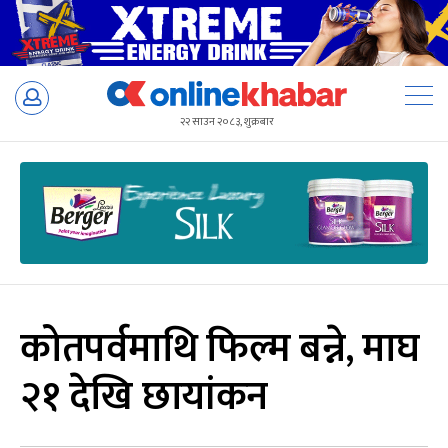
Skip
to
२२ साउन २०८३, शुक्रबार
content
कोतपर्वमाथि फिल्म बन्ने, माघ
२१ देखि छायांकन