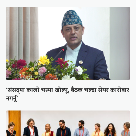
‘संसद्‍मा कालो चस्मा खोल्नू, बैठक चल्दा सेयर कारोबार
नगर्नू’