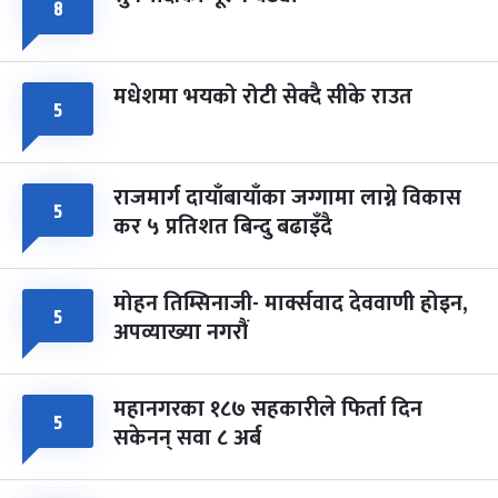
८
मधेशमा भयको रोटी सेक्दै सीके राउत
५
राजमार्ग दायाँबायाँका जग्गामा लाग्ने विकास
५
कर ५ प्रतिशत बिन्दु बढाइँदै
मोहन तिम्सिनाजी- मार्क्सवाद देववाणी होइन,
५
अपव्याख्या नगरौं
महानगरका १८७ सहकारीले फिर्ता दिन
५
सकेनन् सवा ८ अर्ब