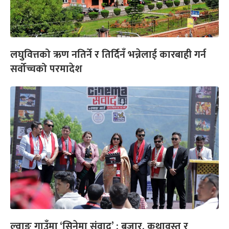
लघुवित्तको ऋण नतिर्ने र तिर्दिनँ भन्नेलाई कारबाही गर्न
सर्वोच्चको परमादेश
ल्वाङ गाउँमा ‘सिनेमा संवाद’ : बजार, कथावस्तु र