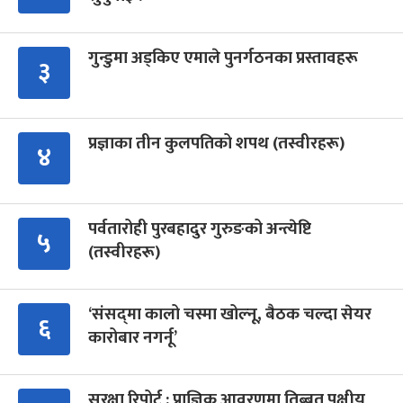
गुन्डुमा अड्किए एमाले पुनर्गठनका प्रस्तावहरू
३
प्रज्ञाका तीन कुलपतिको शपथ (तस्वीरहरू)
४
पर्वतारोही पुरबहादुर गुरुङको अन्त्येष्टि
५
(तस्वीरहरू)
‘संसद्‍मा कालो चस्मा खोल्नू, बैठक चल्दा सेयर
६
कारोबार नगर्नू’
सुरक्षा रिपोर्ट : प्राज्ञिक आवरणमा तिब्बत पक्षीय