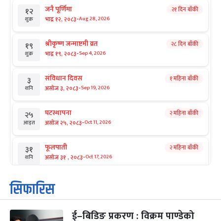
जनै पूर्णिमा
२१ दिन बाँकी
१२
-
भाद्र १२, २०८३
Aug 28, 2026
शुक्र
श्रीकृष्ण जन्माष्टमी व्रत
२८ दिन बाँकी
१९
-
भाद्र १९, २०८३
Sep 4, 2026
शुक्र
संविधान दिवस
१ महिना बाँकी
३
-
असोज ३, २०८३
Sep 19, 2026
शनि
घटस्थापना
२ महिना बाँकी
२५
-
असोज २५, २०८३
Oct 11, 2026
आइत
फूलपाती
२ महिना बाँकी
३१
-
असोज ३१ , २०८३
Oct 17, 2026
शनि
कार्तिक सङ्क्रान्ति
२ महिना बाँकी
१
सिफारिस
-
कार्तिक १, २०८३
Oct 18, 2026
आइत
ई–बिडिङ प्रकरण : विक्रम पाण्डेको
महानवमी
२ महिना बाँकी
३