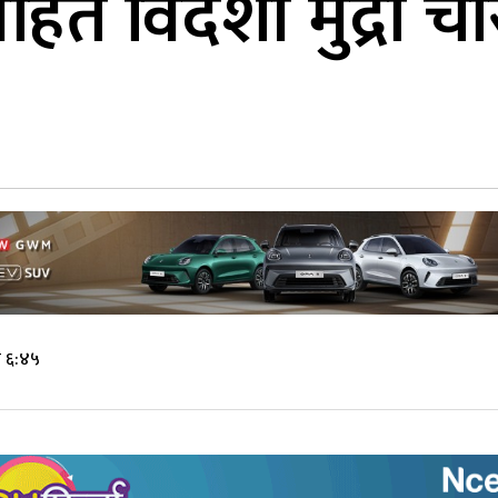
तिसहित विदेशी मुद्र
े ६:४५