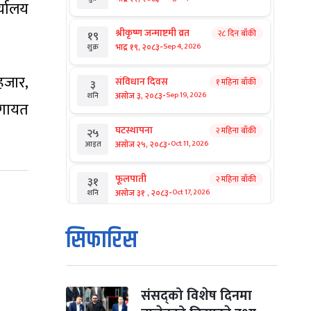
्यालय
श्रीकृष्ण जन्माष्टमी व्रत
२८ दिन बाँकी
१९
-
भाद्र १९, २०८३
Sep 4, 2026
शुक्र
हजार,
संविधान दिवस
१ महिना बाँकी
३
-
असोज ३, २०८३
Sep 19, 2026
शनि
लगायत
घटस्थापना
२ महिना बाँकी
२५
-
असोज २५, २०८३
Oct 11, 2026
आइत
फूलपाती
२ महिना बाँकी
३१
-
असोज ३१ , २०८३
Oct 17, 2026
शनि
कार्तिक सङ्क्रान्ति
२ महिना बाँकी
१
सिफारिस
-
कार्तिक १, २०८३
Oct 18, 2026
आइत
महानवमी
२ महिना बाँकी
३
-
कार्तिक ३, २०८३
Oct 20, 2026
मंगल
संसद्को विशेष दिनमा