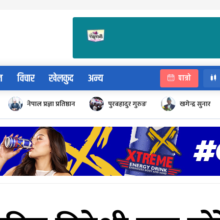
न
विचार
खेलकुद
अन्य
पात्रो
नेपाल प्रज्ञा प्रतिष्ठान
पुरबहादुर गुरुङ
खगेन्द्र सुनार