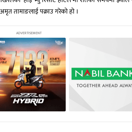
पोखरेलको ‘हाई भ्यु रिसोर्ट होटल’मा रातको समयमा झ्याल 
य अमृत तामाङलाई पक्राउ गरेको हो ।