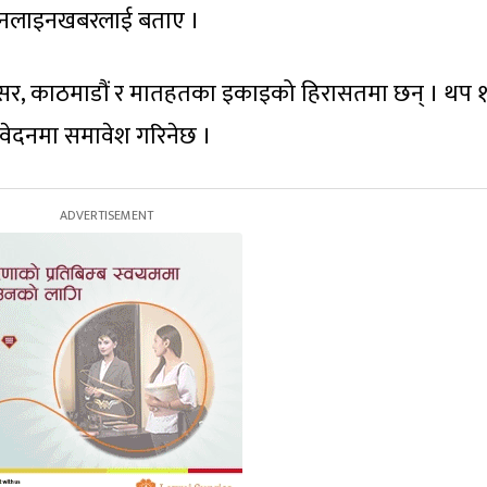
े अनलाइनखबरलाई बताए ।
परिसर, काठमाडौं र मातहतका इकाइको हिरासतमा छन् । थप 
िवेदनमा समावेश गरिनेछ ।