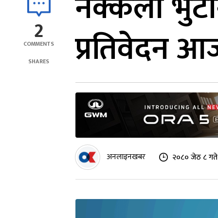
नक्कली भुटा
2
प्रतिवेदन आ
COMMENTS
SHARES
अनलाइनखबर
२०८० जेठ ८ गत