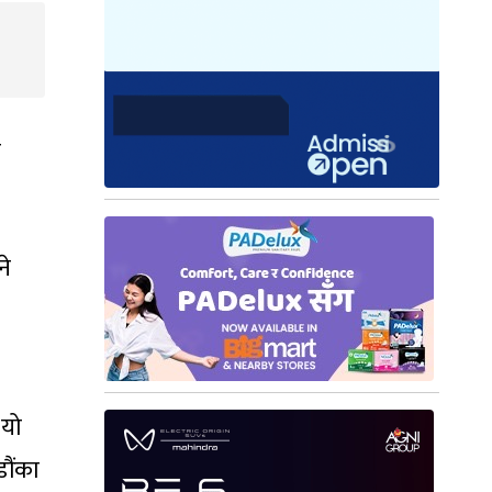
न
ने
 यो
डौंका