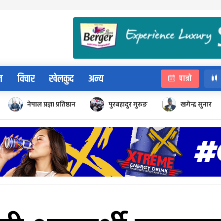
न
विचार
खेलकुद
अन्य
पात्रो
नेपाल प्रज्ञा प्रतिष्ठान
पुरबहादुर गुरुङ
खगेन्द्र सुनार