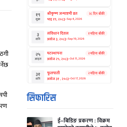
श्रीकृष्ण जन्माष्टमी व्रत
२८ दिन बाँकी
१९
-
भाद्र १९, २०८३
Sep 4, 2026
शुक्र
संविधान दिवस
१ महिना बाँकी
३
-
असोज ३, २०८३
Sep 19, 2026
शनि
 ठगी
घटस्थापना
२ महिना बाँकी
२५
-
असोज २५, २०८३
Oct 11, 2026
आइत
्नेछ
फूलपाती
२ महिना बाँकी
३१
-
असोज ३१ , २०८३
Oct 17, 2026
शनि
कार्तिक सङ्क्रान्ति
एसपी
२ महिना बाँकी
१
सिफारिस
-
कार्तिक १, २०८३
Oct 18, 2026
आइत
करण
महानवमी
२ महिना बाँकी
३
-
कार्तिक ३, २०८३
Oct 20, 2026
मंगल
ई–बिडिङ प्रकरण : विक्रम