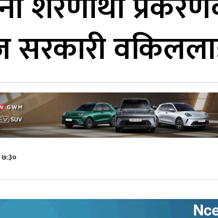
नी शरणार्थी प्रकरण
ज सरकारी वकिललाई
े ७:३०