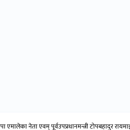
ा एमालेका नेता एवम् पूर्वउपप्रधानमन्त्री टोपबहादुर रायमा