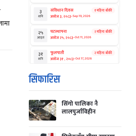
य
संविधान दिवस
१ महिना बाँकी
३
-
असोज ३, २०८३
Sep 19, 2026
शनि
लामा
घटस्थापना
२ महिना बाँकी
२५
-
असोज २५, २०८३
Oct 11, 2026
आइत
फूलपाती
२ महिना बाँकी
३१
-
असोज ३१ , २०८३
Oct 17, 2026
शनि
कार्तिक सङ्क्रान्ति
२ महिना बाँकी
१
सिफारिस
-
कार्तिक १, २०८३
Oct 18, 2026
आइत
महानवमी
२ महिना बाँकी
३
-
कार्तिक ३, २०८३
Oct 20, 2026
मंगल
सिंगो पालिका नै
लालपुर्जाविहीन
विजयादशमी
२ महिना बाँकी
४
-
कार्तिक ४, २०८३
Oct 21, 2026
बुध