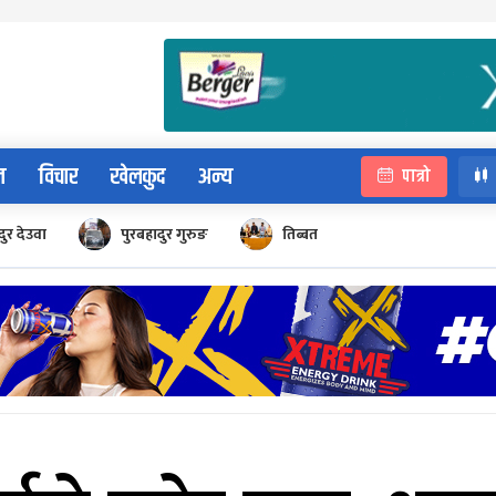
न
विचार
खेलकुद
अन्य
पात्रो
ुर देउवा
पुरबहादुर गुरुङ
तिब्बत