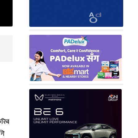
करिब
गि