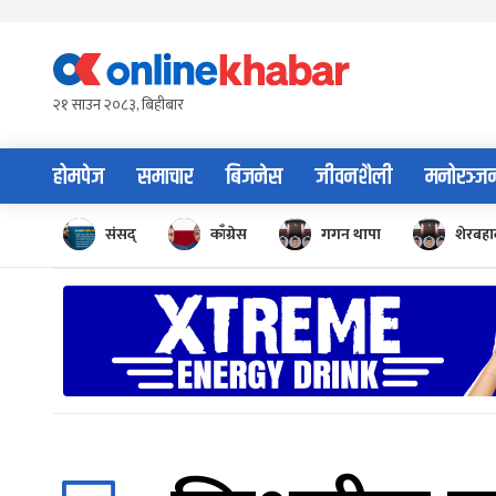
Skip
to
content
२१ साउन २०८३, बिहीबार
होमपेज
समाचार
बिजनेस
जीवनशैली
मनोरञ्ज
संसद्
काँग्रेस
गगन थापा
शेरबहाद