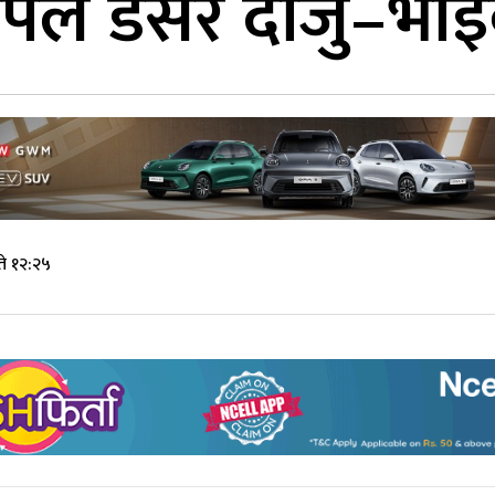
र्पले डसेर दाजु–भाइक
े १२:२५