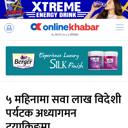
Skip
to
२५ साउन २०८३, सोमबार
content
५ महिनामा सवा लाख विदेशी
पर्यटक अध्यागमन
ट्र्याकिङमा