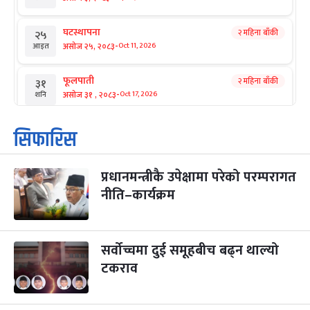
घटस्थापना
२ महिना बाँकी
२५
-
असोज २५, २०८३
Oct 11, 2026
आइत
फूलपाती
२ महिना बाँकी
३१
-
असोज ३१ , २०८३
Oct 17, 2026
शनि
कार्तिक सङ्क्रान्ति
२ महिना बाँकी
१
सिफारिस
-
कार्तिक १, २०८३
Oct 18, 2026
आइत
प्रधानमन्त्रीकै उपेक्षामा परेको परम्परागत
महानवमी
२ महिना बाँकी
३
-
नीति–कार्यक्रम
कार्तिक ३, २०८३
Oct 20, 2026
मंगल
विजयादशमी
२ महिना बाँकी
४
-
कार्तिक ४, २०८३
Oct 21, 2026
बुध
सर्वोच्चमा दुई समूहबीच बढ्न थाल्यो
टकराव
पापा‌ङ्कुशा एकादशी व्रत
२ महिना बाँकी
५
-
कार्तिक ५, २०८३
Oct 22, 2026
बिहि