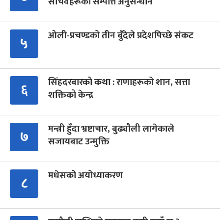
सचिवहरूको सम्पत्ति अनुसन्धान
ओली-प्रचण्डको तीन बुँदेले प्रदेशपिच्छे संकट
५
सिंहदरबारको कथा : राणाहरूको शान, सत्ता
६
शक्तिको केन्द्र
मन्त्री हुँदा भ्रष्टाचार, बुढ्यौली लागेकाले
७
सजायबाट उन्मुक्ति
मधेसको अयोध्याकरण
८