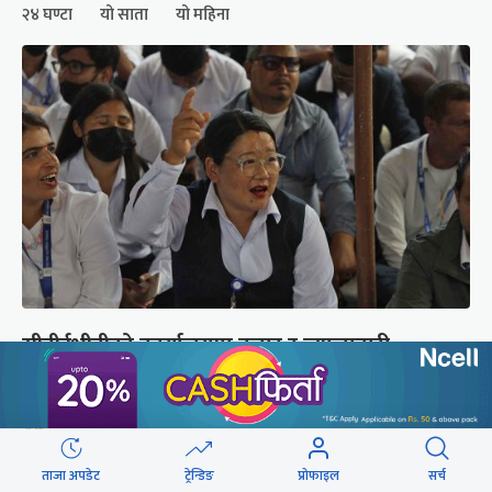
२४ घण्टा
यो साता
यो महिना
सीटीईभीटीको कार्यालयमा करार र ज्यालादारी
कर्मचारीको घेराउ (तस्वीरहरू)
ताजा अपडेट
ट्रेन्डिङ
प्रोफाइल
सर्च