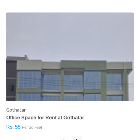
Gothatar
S
Office Space for Rent at Gothatar
H
Rs. 55
R
Per Sq.Feet