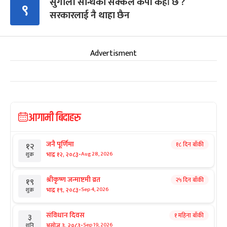
सुगौली सन्धिको सक्कल कपी कहाँ छ ?
९
सरकारलाई नै थाहा छैन
Advertisment
आगामी बिदाहरु
जनै पूर्णिमा
१८ दिन बाँकी
१२
-
भाद्र १२, २०८३
Aug 28, 2026
शुक्र
श्रीकृष्ण जन्माष्टमी व्रत
२५ दिन बाँकी
१९
-
भाद्र १९, २०८३
Sep 4, 2026
शुक्र
संविधान दिवस
१ महिना बाँकी
३
-
असोज ३, २०८३
Sep 19, 2026
शनि